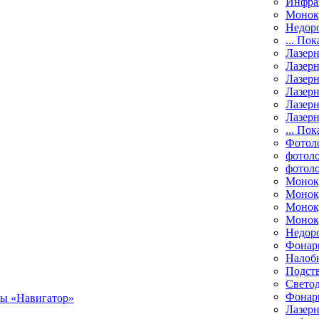
Инфра
Монок
Недор
... Пок
Лазер
Лазерн
Лазерн
Лазер
Лазерн
Лазерн
... Пок
Фотол
фотоло
фотол
Монок
Моноку
Монок
Моноку
Недор
Фонар
Налоб
Подст
Свето
Фонари
Лазерн