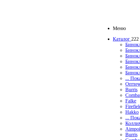
Меню
Каталог
222
Бинок
Бинокл
Бинок
Бинокл
Бинок
Бинок
... Пок
Оптич
Burris
Comba
Falke
Firefie
Hakko
... Пок
Колли
Aimpoi
Burris