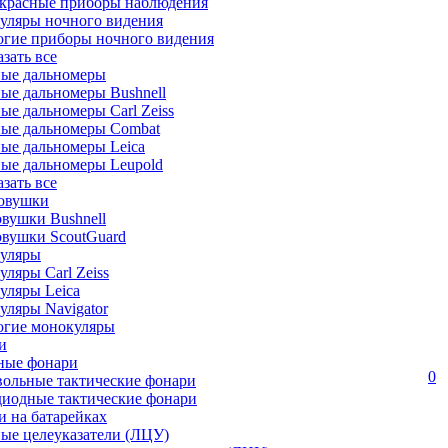
красные приборы наблюдения
уляры ночного видения
огие приборы ночного видения
азать все
ные дальномеры
ые дальномеры Bushnell
ые дальномеры Carl Zeiss
ные дальномеры Combat
ые дальномеры Leica
ые дальномеры Leupold
азать все
овушки
вушки Bushnell
овушки ScoutGuard
уляры
ляры Carl Zeiss
уляры Leica
ляры Navigator
огие монокуляры
и
ные фонари
0
вольные тактические фонари
диодные тактические фонари
 на батарейках
ые целеуказатели (ЛЦУ)