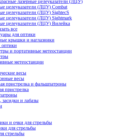
расные лазерные целеуказатели (ЛЦУ)
ые целеуказатели (ЛЦУ) Combat
ые целеуказатели (ЛЦУ) SightecS
ые целеуказатели (ЛЦУ) Sightmark
ые целеуказатели (ЛЦУ) Вилейка
азать все
уары для оптики
ные крышки и наглазники
а оптики
тры и портативные метеостанции
етры
тивные метеостанции
ческие весы
ронные весы
ая пристрелка и фальшпатроны
ая пристрелка
патроны
 засидки и лабазы
и
ки и очки для стрельбы
ки для стрельбы
ля стрельбы