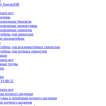
t
 SpecterDR
азать все
визоры
визионные бинокли
визионные монокуляры
визионные прицелы
тейны для прицелов
ые кронштейны
а
тейны для коллиматорных прицелов
тейны для ночных прицелов
ания
азать все
рные трубы
iss
tor
TFORCE
азать все
ры ночного видения
уары к приборам ночного видения
ли ночного видения