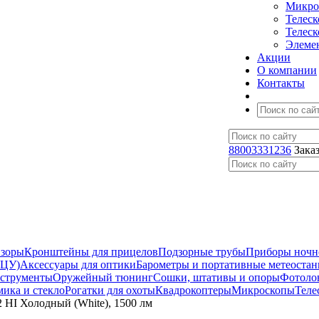
Микро
Телес
Телес
Элеме
Акции
О компании
Контакты
88003331236
Зака
изоры
Кронштейны для прицелов
Подзорные трубы
Приборы ночн
ЛЦУ)
Аксессуары для оптики
Барометры и портативные метеоста
нструменты
Оружейный тюнинг
Сошки, штативы и опоры
Фотоло
мика и стекло
Рогатки для охоты
Квадрокоптеры
Микроскопы
Теле
 HI Холодный (White), 1500 лм