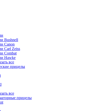
ли
и Bushnell
ли Canon
и Carl Zeiss
ли Combat
ли Hawke
азать все
еские прицелы
t
ld
азать все
маторные прицелы
nt