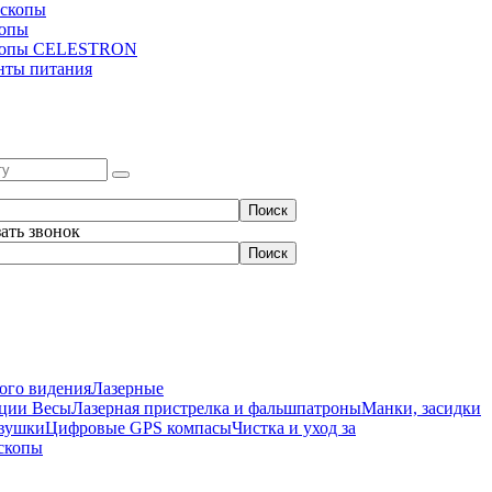
скопы
копы
копы CELESTRON
нты питания
зать звонок
ого видения
Лазерные
нции
Весы
Лазерная пристрелка и фальшпатроны
Манки, засидки
вушки
Цифровые GPS компасы
Чистка и уход за
скопы