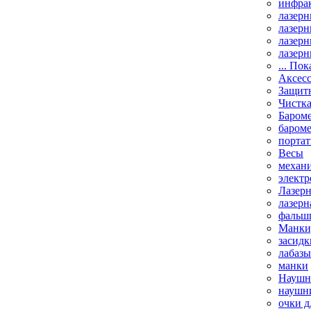
инфрак
лазерн
лазерн
лазерн
лазерн
... Пок
Аксесс
Защит
Чистк
Бароме
баром
порта
Весы
механи
элект
Лазерн
лазерн
фальш
Манки,
засидк
лабазы
манки
Наушни
наушни
очки д