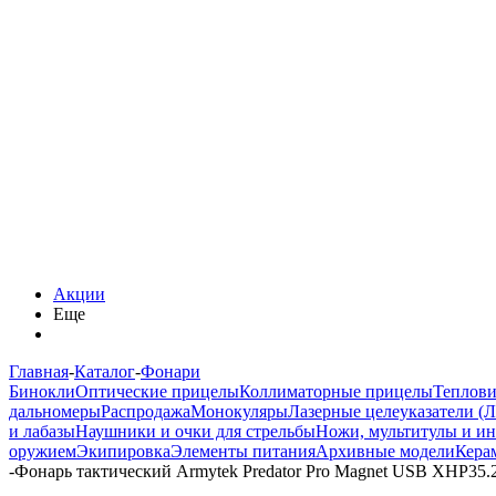
Акции
Еще
Главная
-
Каталог
-
Фонари
Бинокли
Оптические прицелы
Коллиматорные прицелы
Теплов
дальномеры
Распродажа
Монокуляры
Лазерные целеуказатели (
и лабазы
Наушники и очки для стрельбы
Ножи, мультитулы и и
оружием
Экипировка
Элементы питания
Архивные модели
Кера
-
Фонарь тактический Armytek Predator Pro Magnet USB XHP35.2