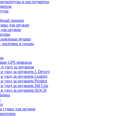
 мультитулы и инструменты
ументы
итулы
йный тюнинг
уары для оружия
 для оружия
аторы
олоконные мушки
, штативы и опоры
вы
вые GPS компасы
 и уход за оружием
 и уход за оружием J. Dewey
 и уход за оружием Leapers
 и уход за оружием Proshot
 и уход за оружием Stil Crin
 и уход за оружием ПОСП
ровка
а
ки
и сумки для оружия
окоптеры