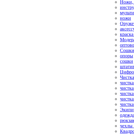
Ножи,
инстр
мульт
ножи
Оруже
аксесс
краска
Модер
оптов
Сошки
опоры
сошки
штати
Цифро
Чистка
чистка
чистка
чистка
чистка
чистка
Экипи
одежд
рюкза
чехлы 
Квадр