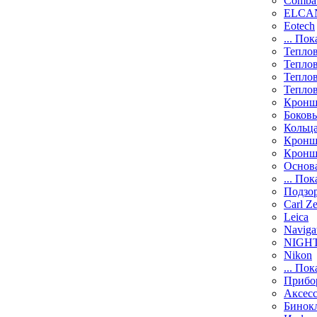
Comba
ELCAN
Eotech
... Пок
Тепло
Тепло
Тепло
Тепло
Кронш
Боков
Кольц
Кронш
Кронш
Основ
... Пок
Подзо
Carl Ze
Leica
Naviga
NIGH
Nikon
... Пок
Прибо
Аксесс
Бинок