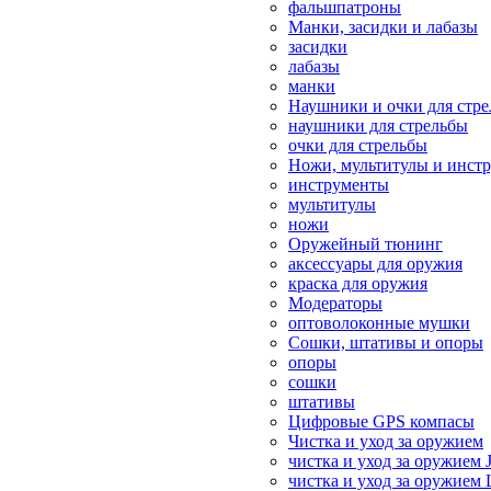
фальшпатроны
Манки, засидки и лабазы
засидки
лабазы
манки
Наушники и очки для стр
наушники для стрельбы
очки для стрельбы
Ножи, мультитулы и инст
инструменты
мультитулы
ножи
Оружейный тюнинг
аксессуары для оружия
краска для оружия
Модераторы
оптоволоконные мушки
Сошки, штативы и опоры
опоры
сошки
штативы
Цифровые GPS компасы
Чистка и уход за оружием
чистка и уход за оружием 
чистка и уход за оружием 