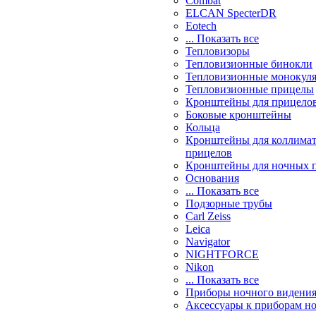
Combat
ELCAN SpecterDR
Eotech
... Показать все
Тепловизоры
Тепловизионные бинокли
Тепловизионные монокул
Тепловизионные прицелы
Кронштейны для прицело
Боковые кронштейны
Кольца
Кронштейны для коллима
прицелов
Кронштейны для ночных 
Основания
... Показать все
Подзорные трубы
Carl Zeiss
Leica
Navigator
NIGHTFORCE
Nikon
... Показать все
Приборы ночного видени
Аксессуары к приборам н