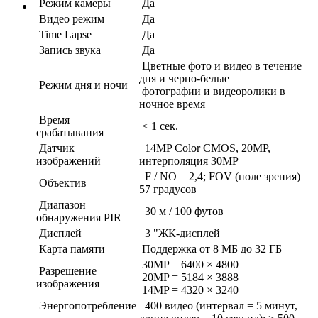
Режим камеры
Да
Видео режим
Да
Time Lapse
Да
Запись звука
Да
Цветные фото и видео в течение
дня и черно-белые
Режим дня и ночи
фотографии и видеоролики в
ночное время
Время
< 1 сек.
срабатывания
Датчик
14MP Color CMOS, 20MP,
изображений
интерполяция 30MP
F / NO = 2,4; FOV (поле зрения) =
Объектив
57 градусов
Диапазон
30 м / 100 футов
обнаружения PIR
Дисплей
3 "ЖК-дисплей
Карта памяти
Поддержка от 8 МБ до 32 ГБ
30MP = 6400 × 4800
Разрешение
20MP = 5184 × 3888
изображения
14MP = 4320 × 3240
Энергопотребление
400 видео (интервал = 5 минут,