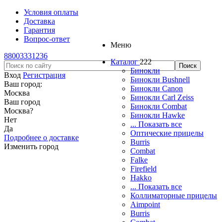
Условия оплаты
Доставка
Гарантия
Вопрос-ответ
Меню
88003331236
Каталог
222
Бинокли
Вход
Регистрация
Бинокли Bushnell
Ваш город:
Бинокли Canon
Москва
Бинокли Carl Zeiss
Ваш город
Бинокли Combat
Москва
?
Бинокли Hawke
Нет
... Показать все
Да
Оптические прицелы
Подробнее о доставке
Burris
Изменить город
Combat
Falke
Firefield
Hakko
... Показать все
Коллиматорные прицелы
Aimpoint
Burris