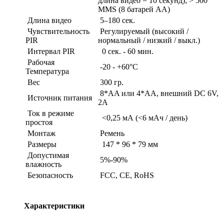
длина видео = 10 секунд); > 500
MMS (8 батарей AA)
Длина видео
5–180 сек.
Чувствительность
Регулируемый (высокий /
PIR
нормальный / низкий / выкл.)
Интервал PIR
0 сек. - 60 мин.
Рабочая
-20 - +60°C
Температура
Вес
300 гр.
8*AA или 4*AA, внешний DC 6V,
Источник питания
2A
Ток в режиме
<0,25 мА (<6 мАч / день)
простоя
Монтаж
Ремень
Размеры
147 * 96 * 79 мм
Допустимая
5%-90%
влажность
Безопасность
FCC, CE, RoHS
Характеристики