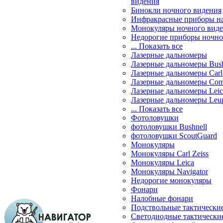
видения
Бинокли ночного видения
Инфракрасные приборы н
Монокуляры ночного вид
Недорогие приборы ночно
... Показать все
Лазерные дальномеры
Лазерные дальномеры Bush
Лазерные дальномеры Carl 
Лазерные дальномеры Com
Лазерные дальномеры Leic
Лазерные дальномеры Leu
... Показать все
Фотоловушки
фотоловушки Bushnell
фотоловушки ScoutGuard
Монокуляры
Монокуляры Carl Zeiss
Монокуляры Leica
Монокуляры Navigator
Недорогие монокуляры
Фонари
Налобные фонари
Подствольные тактически
Светодиодные тактически