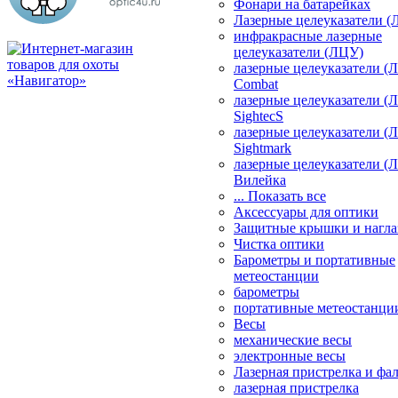
Фонари на батарейках
Лазерные целеуказатели 
инфракрасные лазерные
целеуказатели (ЛЦУ)
лазерные целеуказатели (
Combat
лазерные целеуказатели (
SightecS
лазерные целеуказатели (
Sightmark
лазерные целеуказатели (
Вилейка
... Показать все
Аксессуары для оптики
Защитные крышки и нагла
Чистка оптики
Барометры и портативные
метеостанции
барометры
портативные метеостанци
Весы
механические весы
электронные весы
Лазерная пристрелка и ф
лазерная пристрелка