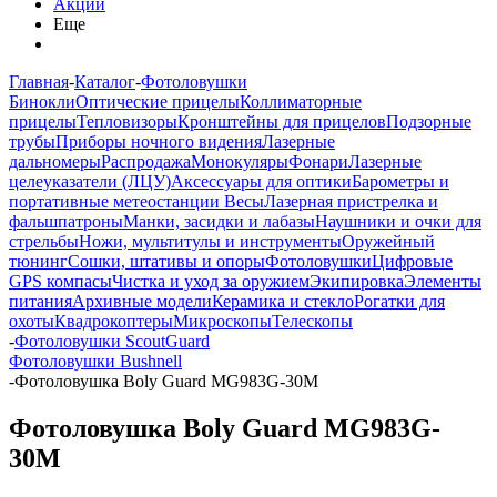
Акции
Еще
Главная
-
Каталог
-
Фотоловушки
Бинокли
Оптические прицелы
Коллиматорные
прицелы
Тепловизоры
Кронштейны для прицелов
Подзорные
трубы
Приборы ночного видения
Лазерные
дальномеры
Распродажа
Монокуляры
Фонари
Лазерные
целеуказатели (ЛЦУ)
Аксессуары для оптики
Барометры и
портативные метеостанции
Весы
Лазерная пристрелка и
фальшпатроны
Манки, засидки и лабазы
Наушники и очки для
стрельбы
Ножи, мультитулы и инструменты
Оружейный
тюнинг
Сошки, штативы и опоры
Фотоловушки
Цифровые
GPS компасы
Чистка и уход за оружием
Экипировка
Элементы
питания
Архивные модели
Керамика и стекло
Рогатки для
охоты
Квадрокоптеры
Микроскопы
Телескопы
-
Фотоловушки ScoutGuard
Фотоловушки Bushnell
-
Фотоловушка Boly Guard MG983G-30M
Фотоловушка Boly Guard MG983G-
30M