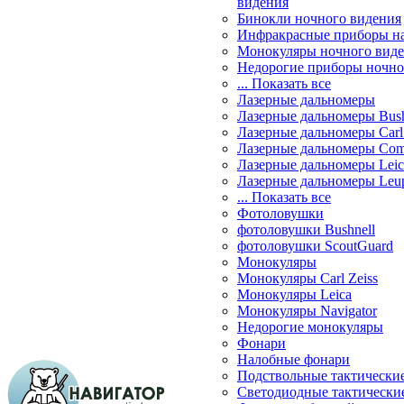
видения
Бинокли ночного видения
Инфракрасные приборы н
Монокуляры ночного вид
Недорогие приборы ночно
... Показать все
Лазерные дальномеры
Лазерные дальномеры Bush
Лазерные дальномеры Carl 
Лазерные дальномеры Com
Лазерные дальномеры Leic
Лазерные дальномеры Leu
... Показать все
Фотоловушки
фотоловушки Bushnell
фотоловушки ScoutGuard
Монокуляры
Монокуляры Carl Zeiss
Монокуляры Leica
Монокуляры Navigator
Недорогие монокуляры
Фонари
Налобные фонари
Подствольные тактически
Светодиодные тактически