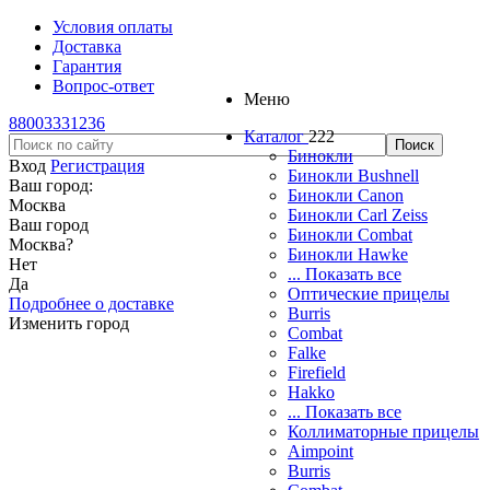
Условия оплаты
Доставка
Гарантия
Вопрос-ответ
Меню
88003331236
Каталог
222
Бинокли
Вход
Регистрация
Бинокли Bushnell
Ваш город:
Бинокли Canon
Москва
Бинокли Carl Zeiss
Ваш город
Бинокли Combat
Москва
?
Бинокли Hawke
Нет
... Показать все
Да
Оптические прицелы
Подробнее о доставке
Burris
Изменить город
Combat
Falke
Firefield
Hakko
... Показать все
Коллиматорные прицелы
Aimpoint
Burris