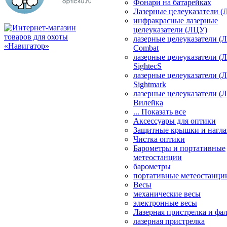
Фонари на батарейках
Лазерные целеуказатели 
инфракрасные лазерные
целеуказатели (ЛЦУ)
лазерные целеуказатели (
Combat
лазерные целеуказатели (
SightecS
лазерные целеуказатели (
Sightmark
лазерные целеуказатели (
Вилейка
... Показать все
Аксессуары для оптики
Защитные крышки и нагла
Чистка оптики
Барометры и портативные
метеостанции
барометры
портативные метеостанци
Весы
механические весы
электронные весы
Лазерная пристрелка и ф
лазерная пристрелка