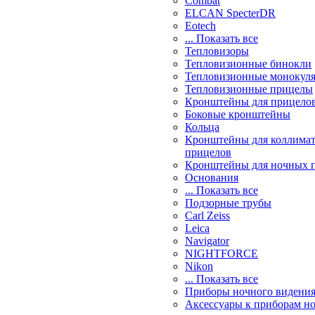
Combat
ELCAN SpecterDR
Eotech
... Показать все
Тепловизоры
Тепловизионные бинокли
Тепловизионные монокул
Тепловизионные прицелы
Кронштейны для прицело
Боковые кронштейны
Кольца
Кронштейны для коллима
прицелов
Кронштейны для ночных 
Основания
... Показать все
Подзорные трубы
Carl Zeiss
Leica
Navigator
NIGHTFORCE
Nikon
... Показать все
Приборы ночного видени
Аксессуары к приборам н