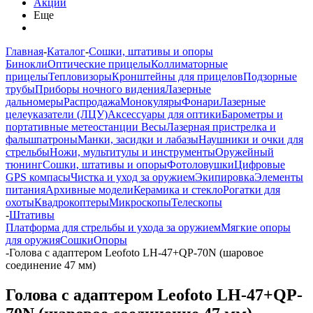
Акции
Еще
Главная
-
Каталог
-
Сошки, штативы и опоры
Бинокли
Оптические прицелы
Коллиматорные
прицелы
Тепловизоры
Кронштейны для прицелов
Подзорные
трубы
Приборы ночного видения
Лазерные
дальномеры
Распродажа
Монокуляры
Фонари
Лазерные
целеуказатели (ЛЦУ)
Аксессуары для оптики
Барометры и
портативные метеостанции
Весы
Лазерная пристрелка и
фальшпатроны
Манки, засидки и лабазы
Наушники и очки для
стрельбы
Ножи, мультитулы и инструменты
Оружейный
тюнинг
Сошки, штативы и опоры
Фотоловушки
Цифровые
GPS компасы
Чистка и уход за оружием
Экипировка
Элементы
питания
Архивные модели
Керамика и стекло
Рогатки для
охоты
Квадрокоптеры
Микроскопы
Телескопы
-
Штативы
Платформа для стрельбы и ухода за оружием
Мягкие опоры
для оружия
Сошки
Опоры
-
Голова с адаптером Leofoto LH-47+QP-70N (шаровое
соединение 47 мм)
Голова с адаптером Leofoto LH-47+QP-