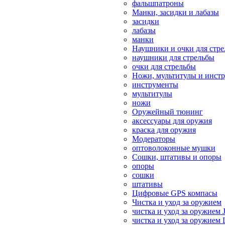
фальшпатроны
Манки, засидки и лабазы
засидки
лабазы
манки
Наушники и очки для стр
наушники для стрельбы
очки для стрельбы
Ножи, мультитулы и инст
инструменты
мультитулы
ножи
Оружейный тюнинг
аксессуары для оружия
краска для оружия
Модераторы
оптоволоконные мушки
Сошки, штативы и опоры
опоры
сошки
штативы
Цифровые GPS компасы
Чистка и уход за оружием
чистка и уход за оружием 
чистка и уход за оружием 