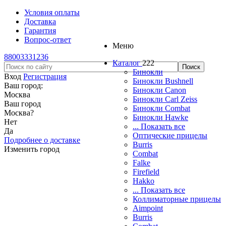
Условия оплаты
Доставка
Гарантия
Вопрос-ответ
Меню
88003331236
Каталог
222
Бинокли
Вход
Регистрация
Бинокли Bushnell
Ваш город:
Бинокли Canon
Москва
Бинокли Carl Zeiss
Ваш город
Бинокли Combat
Москва
?
Бинокли Hawke
Нет
... Показать все
Да
Оптические прицелы
Подробнее о доставке
Burris
Изменить город
Combat
Falke
Firefield
Hakko
... Показать все
Коллиматорные прицелы
Aimpoint
Burris