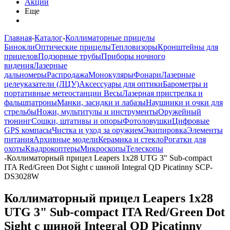
Акции
Еще
Главная
-
Каталог
-
Коллиматорные прицелы
Бинокли
Оптические прицелы
Тепловизоры
Кронштейны для
прицелов
Подзорные трубы
Приборы ночного
видения
Лазерные
дальномеры
Распродажа
Монокуляры
Фонари
Лазерные
целеуказатели (ЛЦУ)
Аксессуары для оптики
Барометры и
портативные метеостанции
Весы
Лазерная пристрелка и
фальшпатроны
Манки, засидки и лабазы
Наушники и очки для
стрельбы
Ножи, мультитулы и инструменты
Оружейный
тюнинг
Сошки, штативы и опоры
Фотоловушки
Цифровые
GPS компасы
Чистка и уход за оружием
Экипировка
Элементы
питания
Архивные модели
Керамика и стекло
Рогатки для
охоты
Квадрокоптеры
Микроскопы
Телескопы
-
Коллиматорный прицел Leapers 1x28 UTG 3" Sub-compact
ITA Red/Green Dot Sight c шиной Integral QD Picatinny SCP-
DS3028W
Коллиматорный прицел Leapers 1x28
UTG 3" Sub-compact ITA Red/Green Dot
Sight c шиной Integral QD Picatinny