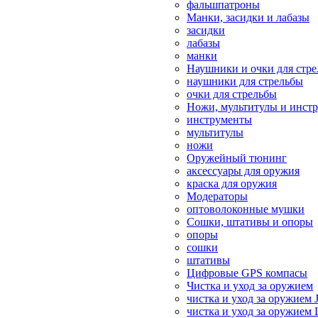
фальшпатроны
Манки, засидки и лабазы
засидки
лабазы
манки
Наушники и очки для стр
наушники для стрельбы
очки для стрельбы
Ножи, мультитулы и инст
инструменты
мультитулы
ножи
Оружейный тюнинг
аксессуары для оружия
краска для оружия
Модераторы
оптоволоконные мушки
Сошки, штативы и опоры
опоры
сошки
штативы
Цифровые GPS компасы
Чистка и уход за оружием
чистка и уход за оружием 
чистка и уход за оружием 