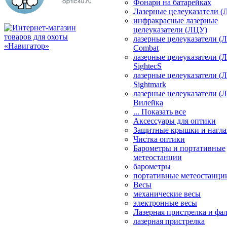
Фонари на батарейках
Лазерные целеуказатели 
инфракрасные лазерные
целеуказатели (ЛЦУ)
лазерные целеуказатели (
Combat
лазерные целеуказатели (
SightecS
лазерные целеуказатели (
Sightmark
лазерные целеуказатели (
Вилейка
... Показать все
Аксессуары для оптики
Защитные крышки и нагла
Чистка оптики
Барометры и портативные
метеостанции
барометры
портативные метеостанци
Весы
механические весы
электронные весы
Лазерная пристрелка и ф
лазерная пристрелка