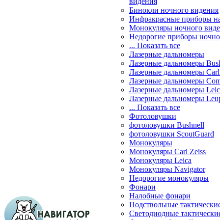
видения
Бинокли ночного видения
Инфракрасные приборы н
Монокуляры ночного вид
Недорогие приборы ночно
... Показать все
Лазерные дальномеры
Лазерные дальномеры Bush
Лазерные дальномеры Carl 
Лазерные дальномеры Com
Лазерные дальномеры Leic
Лазерные дальномеры Leu
... Показать все
Фотоловушки
фотоловушки Bushnell
фотоловушки ScoutGuard
Монокуляры
Монокуляры Carl Zeiss
Монокуляры Leica
Монокуляры Navigator
Недорогие монокуляры
Фонари
Налобные фонари
Подствольные тактически
Светодиодные тактически