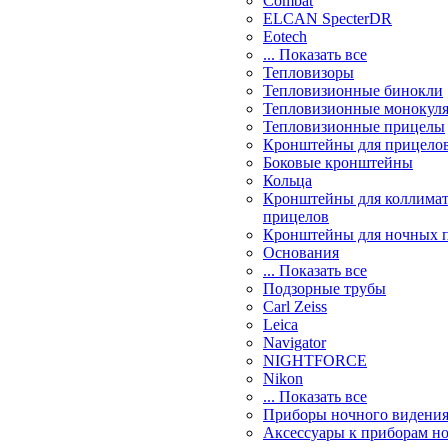
Combat
ELCAN SpecterDR
Eotech
... Показать все
Тепловизоры
Тепловизионные бинокли
Тепловизионные монокул
Тепловизионные прицелы
Кронштейны для прицело
Боковые кронштейны
Кольца
Кронштейны для коллима
прицелов
Кронштейны для ночных 
Основания
... Показать все
Подзорные трубы
Carl Zeiss
Leica
Navigator
NIGHTFORCE
Nikon
... Показать все
Приборы ночного видени
Аксессуары к приборам н