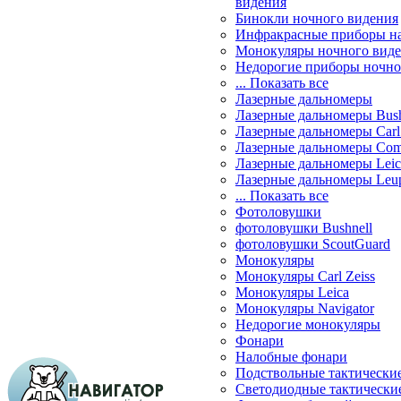
видения
Бинокли ночного видения
Инфракрасные приборы н
Монокуляры ночного вид
Недорогие приборы ночно
... Показать все
Лазерные дальномеры
Лазерные дальномеры Bush
Лазерные дальномеры Carl 
Лазерные дальномеры Com
Лазерные дальномеры Leic
Лазерные дальномеры Leu
... Показать все
Фотоловушки
фотоловушки Bushnell
фотоловушки ScoutGuard
Монокуляры
Монокуляры Carl Zeiss
Монокуляры Leica
Монокуляры Navigator
Недорогие монокуляры
Фонари
Налобные фонари
Подствольные тактически
Светодиодные тактически