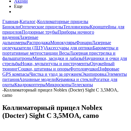
Акции
Еще
Главная
-
Каталог
-
Коллиматорные прицелы
Бинокли
Оптические прицелы
Тепловизоры
Кронштейны для
прицелов
Подзорные трубы
Приборы ночного
видения
Лазерные
дальномеры
Распродажа
Монокуляры
Фонари
Лазерные
целеуказатели (ЛЦУ)
Аксессуары для оптики
Барометры и
портативные метеостанции
Весы
Лазерная пристрелка и
фальшпатроны
Манки, засидки и лабазы
Наушники и очки для
стрельбы
Ножи, мультитулы и инструменты
Оружейный
тюнинг
Сошки, штативы и опоры
Фотоловушки
Цифровые
GPS компасы
Чистка и уход за оружием
Экипировка
Элементы
питания
Архивные модели
Керамика и стекло
Рогатки для
охоты
Квадрокоптеры
Микроскопы
Телескопы
-
Коллиматорный прицел Noblex (Docter) Sight C 3,5MOA,
camo
Коллиматорный прицел Noblex
(Docter) Sight C 3,5MOA, camo