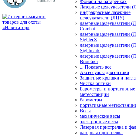
Фонари на батарейках
Лазерные целеуказатели 
инфракрасные лазерные
целеуказатели (ЛЦУ)
лазерные целеуказатели (
Combat
лазерные целеуказатели (
SightecS
лазерные целеуказатели (
Sightmark
лазерные целеуказатели (
Вилейка
... Показать все
Аксессуары для оптики
Защитные крышки и нагла
Чистка оптики
Барометры и портативные
метеостанции
барометры
портативные метеостанци
Весы
механические весы
электронные весы
Лазерная пристрелка и ф
лазерная пристрелка