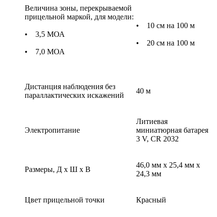
Величина зоны, перекрываемой
прицельной маркой, для модели:
• 10 см на 100 м
• 3,5 МОА
• 20 см на 100 м
• 7,0 МОА
Дистанция наблюдения без
40 м
параллактических искажений
Литиевая
Электропитание
миниатюрная батарея
3 V, CR 2032
46,0 мм х 25,4 мм х
Размеры, Д х Ш х В
24,3 мм
Цвет прицельной точки
Красный