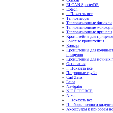
Combat
ELCAN SpecterDR
Eotech
... Показать все
Тепловизоры
Тепловизионные бинокли
Тепловизионные монокул
Тепловизионные прицелы
Кронштейны для прицело
Боковые кронштейны
Кольца
Кронштейны для коллима
прицелов
Кронштейны для ночных 
Основания
... Показать все
Подзорные трубы
Carl Zeiss
Leica
Navigator
NIGHTFORCE
Nikon
... Показать все
Приборы ночного видени
Аксессуары к приборам н