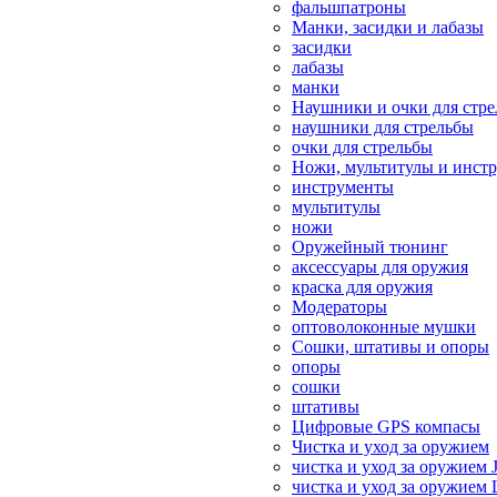
фальшпатроны
Манки, засидки и лабазы
засидки
лабазы
манки
Наушники и очки для стр
наушники для стрельбы
очки для стрельбы
Ножи, мультитулы и инст
инструменты
мультитулы
ножи
Оружейный тюнинг
аксессуары для оружия
краска для оружия
Модераторы
оптоволоконные мушки
Сошки, штативы и опоры
опоры
сошки
штативы
Цифровые GPS компасы
Чистка и уход за оружием
чистка и уход за оружием 
чистка и уход за оружием 