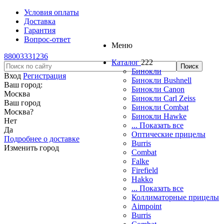
Условия оплаты
Доставка
Гарантия
Вопрос-ответ
Меню
88003331236
Каталог
222
Бинокли
Вход
Регистрация
Бинокли Bushnell
Ваш город:
Бинокли Canon
Москва
Бинокли Carl Zeiss
Ваш город
Бинокли Combat
Москва
?
Бинокли Hawke
Нет
... Показать все
Да
Оптические прицелы
Подробнее о доставке
Burris
Изменить город
Combat
Falke
Firefield
Hakko
... Показать все
Коллиматорные прицелы
Aimpoint
Burris