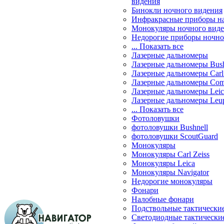
видения
Бинокли ночного видения
Инфракрасные приборы н
Монокуляры ночного вид
Недорогие приборы ночно
... Показать все
Лазерные дальномеры
Лазерные дальномеры Bush
Лазерные дальномеры Carl 
Лазерные дальномеры Com
Лазерные дальномеры Leic
Лазерные дальномеры Leu
... Показать все
Фотоловушки
фотоловушки Bushnell
фотоловушки ScoutGuard
Монокуляры
Монокуляры Carl Zeiss
Монокуляры Leica
Монокуляры Navigator
Недорогие монокуляры
Фонари
Налобные фонари
Подствольные тактически
Светодиодные тактически