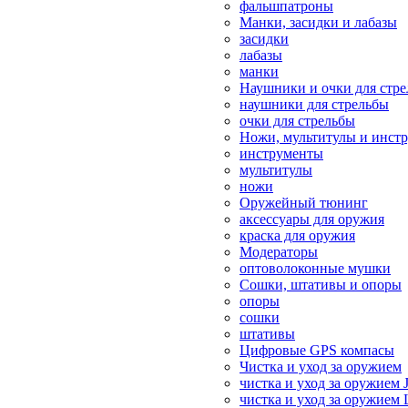
фальшпатроны
Манки, засидки и лабазы
засидки
лабазы
манки
Наушники и очки для стр
наушники для стрельбы
очки для стрельбы
Ножи, мультитулы и инст
инструменты
мультитулы
ножи
Оружейный тюнинг
аксессуары для оружия
краска для оружия
Модераторы
оптоволоконные мушки
Сошки, штативы и опоры
опоры
сошки
штативы
Цифровые GPS компасы
Чистка и уход за оружием
чистка и уход за оружием 
чистка и уход за оружием 