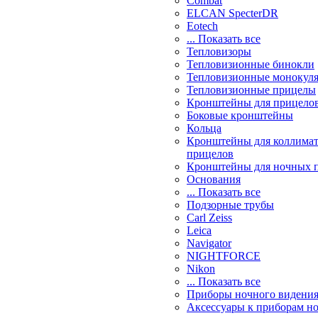
Combat
ELCAN SpecterDR
Eotech
... Показать все
Тепловизоры
Тепловизионные бинокли
Тепловизионные монокул
Тепловизионные прицелы
Кронштейны для прицело
Боковые кронштейны
Кольца
Кронштейны для коллима
прицелов
Кронштейны для ночных 
Основания
... Показать все
Подзорные трубы
Carl Zeiss
Leica
Navigator
NIGHTFORCE
Nikon
... Показать все
Приборы ночного видени
Аксессуары к приборам н