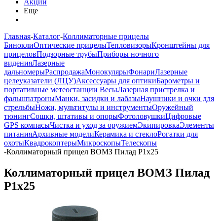
Акции
Еще
Главная
-
Каталог
-
Коллиматорные прицелы
Бинокли
Оптические прицелы
Тепловизоры
Кронштейны для
прицелов
Подзорные трубы
Приборы ночного
видения
Лазерные
дальномеры
Распродажа
Монокуляры
Фонари
Лазерные
целеуказатели (ЛЦУ)
Аксессуары для оптики
Барометры и
портативные метеостанции
Весы
Лазерная пристрелка и
фальшпатроны
Манки, засидки и лабазы
Наушники и очки для
стрельбы
Ножи, мультитулы и инструменты
Оружейный
тюнинг
Сошки, штативы и опоры
Фотоловушки
Цифровые
GPS компасы
Чистка и уход за оружием
Экипировка
Элементы
питания
Архивные модели
Керамика и стекло
Рогатки для
охоты
Квадрокоптеры
Микроскопы
Телескопы
-
Коллиматорный прицел ВОМЗ Пилад Р1х25
Коллиматорный прицел ВОМЗ Пилад
Р1х25