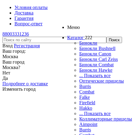
Условия оплаты
Доставка
Гарантия
Вопрос-ответ
Меню
88003331236
Каталог
222
Бинокли
Вход
Регистрация
Бинокли Bushnell
Ваш город:
Бинокли Canon
Москва
Бинокли Carl Zeiss
Ваш город
Бинокли Combat
Москва
?
Бинокли Hawke
Нет
... Показать все
Да
Оптические прицелы
Подробнее о доставке
Burris
Изменить город
Combat
Falke
Firefield
Hakko
... Показать все
Коллиматорные прицелы
Aimpoint
Burris