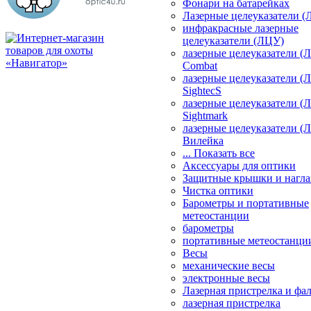
Фонари на батарейках
Лазерные целеуказатели 
инфракрасные лазерные
целеуказатели (ЛЦУ)
лазерные целеуказатели (
Combat
лазерные целеуказатели (
SightecS
лазерные целеуказатели (
Sightmark
лазерные целеуказатели (
Вилейка
... Показать все
Аксессуары для оптики
Защитные крышки и нагла
Чистка оптики
Барометры и портативные
метеостанции
барометры
портативные метеостанци
Весы
механические весы
электронные весы
Лазерная пристрелка и ф
лазерная пристрелка