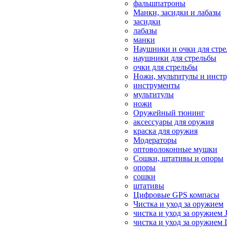
фальшпатроны
Манки, засидки и лабазы
засидки
лабазы
манки
Наушники и очки для стр
наушники для стрельбы
очки для стрельбы
Ножи, мультитулы и инст
инструменты
мультитулы
ножи
Оружейный тюнинг
аксессуары для оружия
краска для оружия
Модераторы
оптоволоконные мушки
Сошки, штативы и опоры
опоры
сошки
штативы
Цифровые GPS компасы
Чистка и уход за оружием
чистка и уход за оружием 
чистка и уход за оружием 