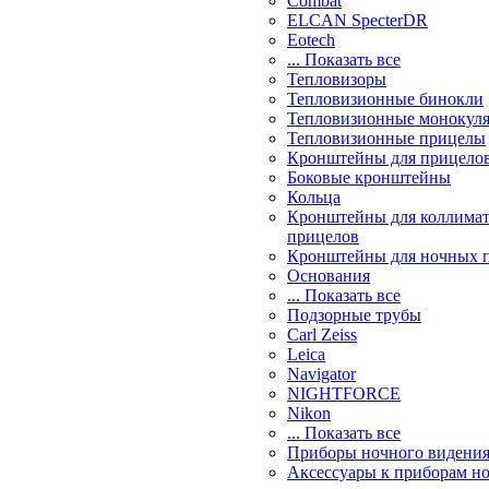
Combat
ELCAN SpecterDR
Eotech
... Показать все
Тепловизоры
Тепловизионные бинокли
Тепловизионные монокул
Тепловизионные прицелы
Кронштейны для прицело
Боковые кронштейны
Кольца
Кронштейны для коллима
прицелов
Кронштейны для ночных 
Основания
... Показать все
Подзорные трубы
Carl Zeiss
Leica
Navigator
NIGHTFORCE
Nikon
... Показать все
Приборы ночного видени
Аксессуары к приборам н