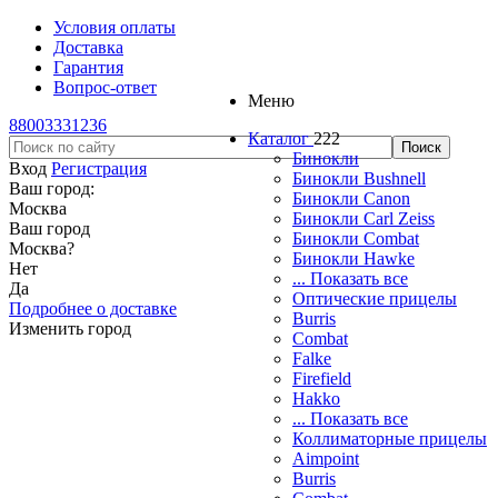
Условия оплаты
Доставка
Гарантия
Вопрос-ответ
Меню
88003331236
Каталог
222
Бинокли
Вход
Регистрация
Бинокли Bushnell
Ваш город:
Бинокли Canon
Москва
Бинокли Carl Zeiss
Ваш город
Бинокли Combat
Москва
?
Бинокли Hawke
Нет
... Показать все
Да
Оптические прицелы
Подробнее о доставке
Burris
Изменить город
Combat
Falke
Firefield
Hakko
... Показать все
Коллиматорные прицелы
Aimpoint
Burris