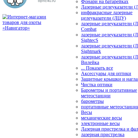
Фонари на батарейках
Лазерные целеуказатели 
инфракрасные лазерные
целеуказатели (ЛЦУ)
лазерные целеуказатели (
Combat
лазерные целеуказатели (
SightecS
лазерные целеуказатели (
Sightmark
лазерные целеуказатели (
Вилейка
... Показать все
Аксессуары для оптики
Защитные крышки и нагла
Чистка оптики
Барометры и портативные
метеостанции
барометры
портативные метеостанци
Весы
механические весы
электронные весы
Лазерная пристрелка и ф
лазерная пристрелка