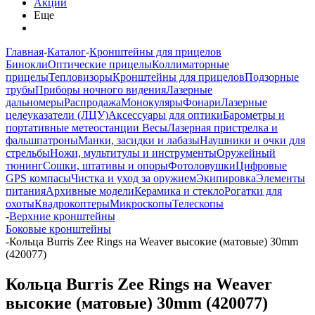
Акции
Еще
Главная
-
Каталог
-
Кронштейны для прицелов
Бинокли
Оптические прицелы
Коллиматорные
прицелы
Тепловизоры
Кронштейны для прицелов
Подзорные
трубы
Приборы ночного видения
Лазерные
дальномеры
Распродажа
Монокуляры
Фонари
Лазерные
целеуказатели (ЛЦУ)
Аксессуары для оптики
Барометры и
портативные метеостанции
Весы
Лазерная пристрелка и
фальшпатроны
Манки, засидки и лабазы
Наушники и очки для
стрельбы
Ножи, мультитулы и инструменты
Оружейный
тюнинг
Сошки, штативы и опоры
Фотоловушки
Цифровые
GPS компасы
Чистка и уход за оружием
Экипировка
Элементы
питания
Архивные модели
Керамика и стекло
Рогатки для
охоты
Квадрокоптеры
Микроскопы
Телескопы
-
Верхние кронштейны
Боковые кронштейны
-
Кольца Burris Zee Rings на Weaver высокие (матовые) 30mm
(420077)
Кольца Burris Zee Rings на Weaver
высокие (матовые) 30mm (420077)