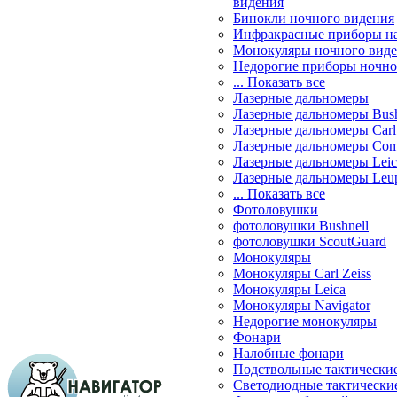
видения
Бинокли ночного видения
Инфракрасные приборы н
Монокуляры ночного вид
Недорогие приборы ночно
... Показать все
Лазерные дальномеры
Лазерные дальномеры Bush
Лазерные дальномеры Carl 
Лазерные дальномеры Com
Лазерные дальномеры Leic
Лазерные дальномеры Leu
... Показать все
Фотоловушки
фотоловушки Bushnell
фотоловушки ScoutGuard
Монокуляры
Монокуляры Carl Zeiss
Монокуляры Leica
Монокуляры Navigator
Недорогие монокуляры
Фонари
Налобные фонари
Подствольные тактически
Светодиодные тактически