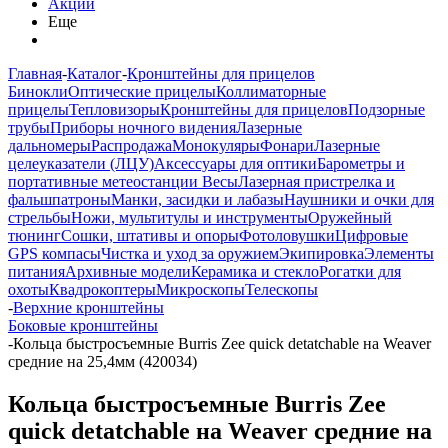
Акции
Еще
Главная
-
Каталог
-
Кронштейны для прицелов
Бинокли
Оптические прицелы
Коллиматорные
прицелы
Тепловизоры
Кронштейны для прицелов
Подзорные
трубы
Приборы ночного видения
Лазерные
дальномеры
Распродажа
Монокуляры
Фонари
Лазерные
целеуказатели (ЛЦУ)
Аксессуары для оптики
Барометры и
портативные метеостанции
Весы
Лазерная пристрелка и
фальшпатроны
Манки, засидки и лабазы
Наушники и очки для
стрельбы
Ножи, мультитулы и инструменты
Оружейный
тюнинг
Сошки, штативы и опоры
Фотоловушки
Цифровые
GPS компасы
Чистка и уход за оружием
Экипировка
Элементы
питания
Архивные модели
Керамика и стекло
Рогатки для
охоты
Квадрокоптеры
Микроскопы
Телескопы
-
Верхние кронштейны
Боковые кронштейны
-
Кольца быстросъемные Burris Zee quick detatchable на Weaver
средние на 25,4мм (420034)
Кольца быстросъемные Burris Zee
quick detatchable на Weaver средние на