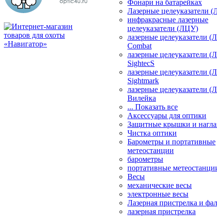
Фонари на батарейках
Лазерные целеуказатели 
инфракрасные лазерные
целеуказатели (ЛЦУ)
лазерные целеуказатели (
Combat
лазерные целеуказатели (
SightecS
лазерные целеуказатели (
Sightmark
лазерные целеуказатели (
Вилейка
... Показать все
Аксессуары для оптики
Защитные крышки и нагла
Чистка оптики
Барометры и портативные
метеостанции
барометры
портативные метеостанци
Весы
механические весы
электронные весы
Лазерная пристрелка и ф
лазерная пристрелка