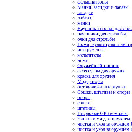
фальшпатроны
Манки, засидки и лабазы
засидки
лабазы
манки
Наушники и очки для стр
наушники для стрельбы
очки для стрельбы
Ножи, мультитулы и инст
инструменты
мультитулы
ножи
Оружейный тюнинг
аксессуары для оружия
краска для оружия
Модераторы
оптоволоконные мушки
Сошки, штативы и опоры
опоры
сошки
штативы
Цифровые GPS компасы
Чистка и уход за оружием
чистка и уход за оружием 
чистка и уход за оружием 