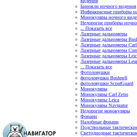
видения
Бинокли ночного видения
Инфракрасные приборы н
Монокуляры ночного вид
Недорогие приборы ночно
... Показать все
Лазерные дальномеры
Лазерные дальномеры Bush
Лазерные дальномеры Carl 
Лазерные дальномеры Com
Лазерные дальномеры Leic
Лазерные дальномеры Leu
... Показать все
Фотоловушки
фотоловушки Bushnell
фотоловушки ScoutGuard
Монокуляры
Монокуляры Carl Zeiss
Монокуляры Leica
Монокуляры Navigator
Недорогие монокуляры
Фонари
Налобные фонари
Подствольные тактически
Светодиодные тактически