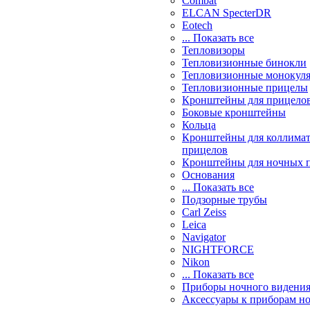
Combat
ELCAN SpecterDR
Eotech
... Показать все
Тепловизоры
Тепловизионные бинокли
Тепловизионные монокул
Тепловизионные прицелы
Кронштейны для прицело
Боковые кронштейны
Кольца
Кронштейны для коллима
прицелов
Кронштейны для ночных 
Основания
... Показать все
Подзорные трубы
Carl Zeiss
Leica
Navigator
NIGHTFORCE
Nikon
... Показать все
Приборы ночного видени
Аксессуары к приборам н