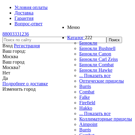
Условия оплаты
Доставка
Гарантия
Вопрос-ответ
Меню
88003331236
Каталог
222
Бинокли
Вход
Регистрация
Бинокли Bushnell
Ваш город:
Бинокли Canon
Москва
Бинокли Carl Zeiss
Ваш город
Бинокли Combat
Москва
?
Бинокли Hawke
Нет
... Показать все
Да
Оптические прицелы
Подробнее о доставке
Burris
Изменить город
Combat
Falke
Firefield
Hakko
... Показать все
Коллиматорные прицелы
Aimpoint
Burris