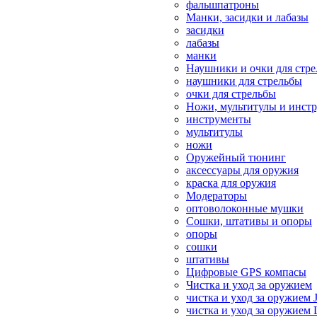
фальшпатроны
Манки, засидки и лабазы
засидки
лабазы
манки
Наушники и очки для стр
наушники для стрельбы
очки для стрельбы
Ножи, мультитулы и инст
инструменты
мультитулы
ножи
Оружейный тюнинг
аксессуары для оружия
краска для оружия
Модераторы
оптоволоконные мушки
Сошки, штативы и опоры
опоры
сошки
штативы
Цифровые GPS компасы
Чистка и уход за оружием
чистка и уход за оружием 
чистка и уход за оружием 