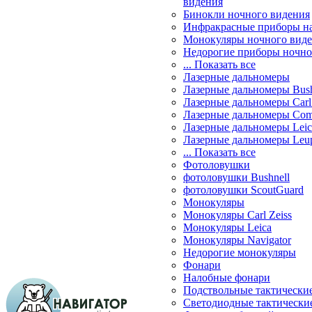
видения
Бинокли ночного видения
Инфракрасные приборы н
Монокуляры ночного вид
Недорогие приборы ночно
... Показать все
Лазерные дальномеры
Лазерные дальномеры Bush
Лазерные дальномеры Carl 
Лазерные дальномеры Com
Лазерные дальномеры Leic
Лазерные дальномеры Leu
... Показать все
Фотоловушки
фотоловушки Bushnell
фотоловушки ScoutGuard
Монокуляры
Монокуляры Carl Zeiss
Монокуляры Leica
Монокуляры Navigator
Недорогие монокуляры
Фонари
Налобные фонари
Подствольные тактически
Светодиодные тактически