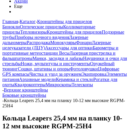
Акции
Еще
Главная
-
Каталог
-
Кронштейны для прицелов
Бинокли
Оптические прицелы
Коллиматорные
прицелы
Тепловизоры
Кронштейны для прицелов
Подзорные
трубы
Приборы ночного видения
Лазерные
дальномеры
Распродажа
Монокуляры
Фонари
Лазерные
целеуказатели (ЛЦУ)
Аксессуары для оптики
Барометры и
портативные метеостанции
Весы
Лазерная пристрелка и
фальшпатроны
Манки, засидки и лабазы
Наушники и очки для
стрельбы
Ножи, мультитулы и инструменты
Оружейный
тюнинг
Сошки, штативы и опоры
Фотоловушки
Цифровые
GPS компасы
Чистка и уход за оружием
Экипировка
Элементы
питания
Архивные модели
Керамика и стекло
Рогатки для
охоты
Квадрокоптеры
Микроскопы
Телескопы
-
Верхние кронштейны
Боковые кронштейны
-
Кольца Leapers 25,4 мм на планку 10-12 мм высокие RGPM-
25H4
Кольца Leapers 25,4 мм на планку 10-
12 мм высокие RGPM-25H4