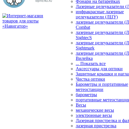
Фонари на батарейках
Лазерные целеуказатели 
инфракрасные лазерные
целеуказатели (ЛЦУ)
лазерные целеуказатели (
Combat
лазерные целеуказатели (
SightecS
лазерные целеуказатели (
Sightmark
лазерные целеуказатели (
Вилейка
... Показать все
Аксессуары для оптики
Защитные крышки и нагла
Чистка оптики
Барометры и портативные
метеостанции
барометры
портативные метеостанци
Весы
механические весы
электронные весы
Лазерная пристрелка и ф
лазерная пристрелка