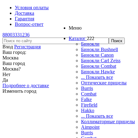
Условия оплаты
Доставка
Гарантия
Вопрос-ответ
Меню
88003331236
Каталог
222
Бинокли
Вход
Регистрация
Бинокли Bushnell
Ваш город:
Бинокли Canon
Москва
Бинокли Carl Zeiss
Ваш город
Бинокли Combat
Москва
?
Бинокли Hawke
Нет
... Показать все
Да
Оптические прицелы
Подробнее о доставке
Burris
Изменить город
Combat
Falke
Firefield
Hakko
... Показать все
Коллиматорные прицелы
Aimpoint
Burris