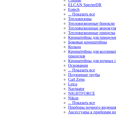
Combat
ELCAN SpecterDR
Eotech
... Показать все
Тепловизоры
Тепловизионные бинокли
Тепловизионные монокул
Тепловизионные прицелы
Кронштейны для прицело
Боковые кронштейны
Кольца
Кронштейны для коллима
прицелов
Кронштейны для ночных 
Основания
... Показать все
Подзорные трубы
Carl Zeiss
Leica
Navigator
NIGHTFORCE
Nikon
... Показать все
Приборы ночного видени
Аксессуары к приборам н