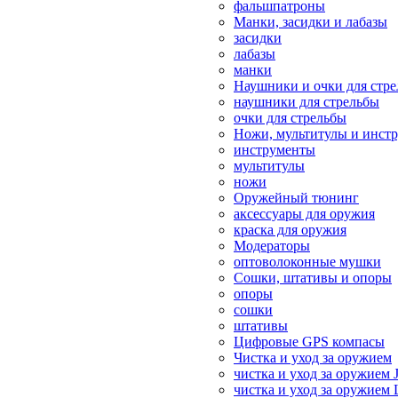
фальшпатроны
Манки, засидки и лабазы
засидки
лабазы
манки
Наушники и очки для стр
наушники для стрельбы
очки для стрельбы
Ножи, мультитулы и инст
инструменты
мультитулы
ножи
Оружейный тюнинг
аксессуары для оружия
краска для оружия
Модераторы
оптоволоконные мушки
Сошки, штативы и опоры
опоры
сошки
штативы
Цифровые GPS компасы
Чистка и уход за оружием
чистка и уход за оружием 
чистка и уход за оружием 