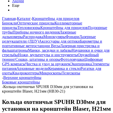
Акции
Еще
Главная
-
Каталог
-
Кронштейны для прицелов
Бинокли
Оптические прицелы
Коллиматорные
прицелы
Тепловизоры
Кронштейны для прицелов
Подзорные
трубы
Приборы ночного видения
Лазерные
дальномеры
Распродажа
Монокуляры
Фонари
Лазерные
целеуказатели (ЛЦУ)
Аксессуары для оптики
Барометры и
портативные метеостанции
Весы
Лазерная пристрелка и
фальшпатроны
Манки, засидки и лабазы
Наушники и очки для
стрельбы
Ножи, мультитулы и инструменты
Оружейный
тюнинг
Сошки, штативы и опоры
Фотоловушки
Цифровые
GPS компасы
Чистка и уход за оружием
Экипировка
Элементы
питания
Архивные модели
Керамика и стекло
Рогатки для
охоты
Квадрокоптеры
Микроскопы
Телескопы
-
Верхние кронштейны
Боковые кронштейны
-
Кольца охотничьи SPUHR D30мм для установки на
кронштейн Blaser, H21мм (HB30-21)
Кольца охотничьи SPUHR D30мм для
установки на кронштейн Blaser, H21мм