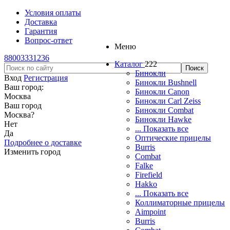
Условия оплаты
Доставка
Гарантия
Вопрос-ответ
Меню
88003331236
Каталог
222
Бинокли
Вход
Регистрация
Бинокли Bushnell
Ваш город:
Бинокли Canon
Москва
Бинокли Carl Zeiss
Ваш город
Бинокли Combat
Москва
?
Бинокли Hawke
Нет
... Показать все
Да
Оптические прицелы
Подробнее о доставке
Burris
Изменить город
Combat
Falke
Firefield
Hakko
... Показать все
Коллиматорные прицелы
Aimpoint
Burris