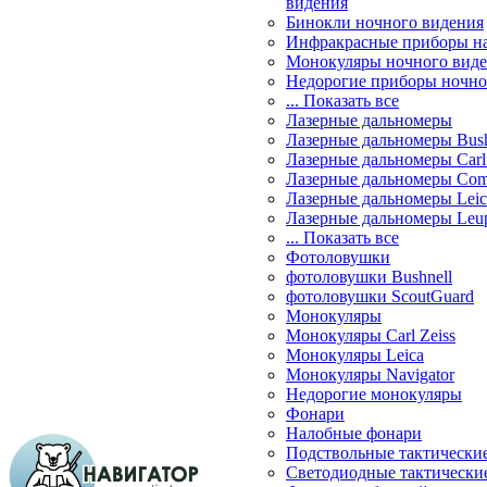
видения
Бинокли ночного видения
Инфракрасные приборы н
Монокуляры ночного вид
Недорогие приборы ночно
... Показать все
Лазерные дальномеры
Лазерные дальномеры Bush
Лазерные дальномеры Carl 
Лазерные дальномеры Com
Лазерные дальномеры Leic
Лазерные дальномеры Leu
... Показать все
Фотоловушки
фотоловушки Bushnell
фотоловушки ScoutGuard
Монокуляры
Монокуляры Carl Zeiss
Монокуляры Leica
Монокуляры Navigator
Недорогие монокуляры
Фонари
Налобные фонари
Подствольные тактически
Светодиодные тактически