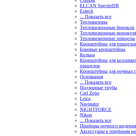
Combat
ELCAN SpecterDR
Eotech
... Показать все
Тепловизоры
Тепловизионные бинокли
Тепловизионные монокул
Тепловизионные прицелы
Кронштейны для прицело
Боковые кронштейны
Кольца
Кронштейны для коллима
прицелов
Кронштейны для ночных 
Основания
... Показать все
Подзорные трубы
Carl Zeiss
Leica
Navigator
NIGHTFORCE
Nikon
... Показать все
Приборы ночного видени
Аксессуары к приборам н