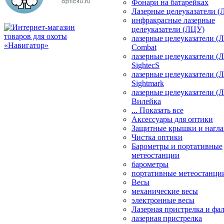
Фонари на батарейках
Лазерные целеуказатели 
инфракрасные лазерные
целеуказатели (ЛЦУ)
лазерные целеуказатели (
Combat
лазерные целеуказатели (
SightecS
лазерные целеуказатели (
Sightmark
лазерные целеуказатели (
Вилейка
... Показать все
Аксессуары для оптики
Защитные крышки и нагла
Чистка оптики
Барометры и портативные
метеостанции
барометры
портативные метеостанци
Весы
механические весы
электронные весы
Лазерная пристрелка и ф
лазерная пристрелка