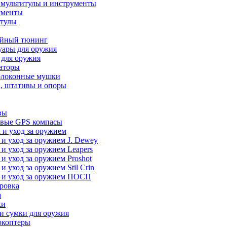
 мультитулы и инструменты
ументы
итулы
йный тюнинг
уары для оружия
 для оружия
аторы
олоконные мушки
, штативы и опоры
вы
вые GPS компасы
 и уход за оружием
 и уход за оружием J. Dewey
 и уход за оружием Leapers
 и уход за оружием Proshot
 и уход за оружием Stil Crin
 и уход за оружием ПОСП
ровка
а
ки
и сумки для оружия
окоптеры