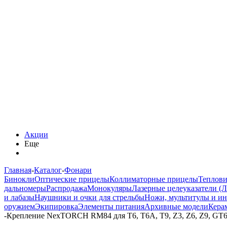
Акции
Еще
Главная
-
Каталог
-
Фонари
Бинокли
Оптические прицелы
Коллиматорные прицелы
Теплов
дальномеры
Распродажа
Монокуляры
Лазерные целеуказатели (
и лабазы
Наушники и очки для стрельбы
Ножи, мультитулы и и
оружием
Экипировка
Элементы питания
Архивные модели
Кера
-
Крепление NexTORCH RM84 для T6, T6A, T9, Z3, Z6, Z9, GT6A 