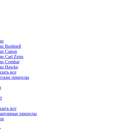
ли
и Bushnell
ли Canon
и Carl Zeiss
ли Combat
ли Hawke
азать все
еские прицелы
t
ld
азать все
маторные прицелы
nt