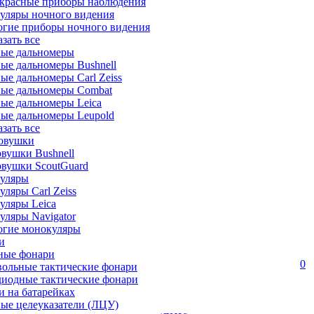
красные приборы наблюдения
уляры ночного видения
огие приборы ночного видения
азать все
ные дальномеры
ые дальномеры Bushnell
ые дальномеры Carl Zeiss
ные дальномеры Combat
ые дальномеры Leica
ые дальномеры Leupold
азать все
овушки
вушки Bushnell
овушки ScoutGuard
уляры
ляры Carl Zeiss
уляры Leica
ляры Navigator
огие монокуляры
и
ные фонари
0
вольные тактические фонари
диодные тактические фонари
 на батарейках
ые целеуказатели (ЛЦУ)