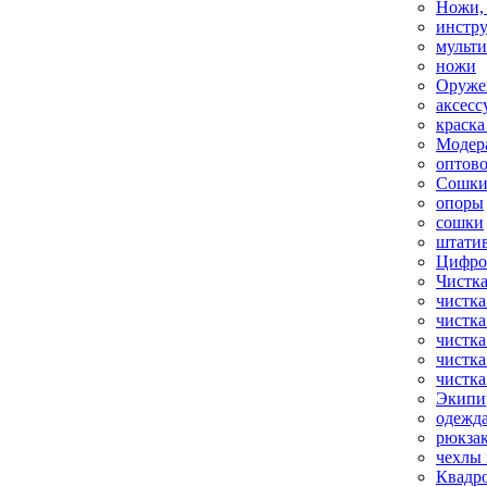
Ножи,
инстр
мульт
ножи
Оруже
аксесс
краска
Модер
оптов
Сошки
опоры
сошки
штати
Цифро
Чистка
чистка
чистка
чистка
чистка
чистка
Экипи
одежд
рюкза
чехлы 
Квадр