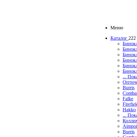
Меню
Каталог
222
Бинок
Бинокл
Бинок
Бинокл
Бинок
Бинок
... Пок
Оптич
Burris
Comba
Falke
Firefie
Hakko
... Пок
Колли
Aimpoi
Burris