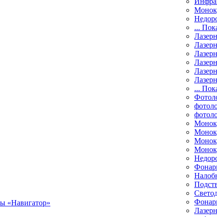
Инфра
Монок
Недор
... Пок
Лазер
Лазерн
Лазерн
Лазер
Лазерн
Лазерн
... Пок
Фотол
фотоло
фотол
Монок
Моноку
Монок
Моноку
Недор
Фонар
Налоб
Подст
Свето
Фонари
Лазерн