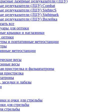
расные лазерные целеуказатели (ЛЦУ)
ые целеуказатели (ЛЦУ) Combat
ые целеуказатели (ЛЦУ) SightecS
ые целеуказатели (ЛЦУ) Sightmark
ые целеуказатели (ЛЦУ) Вилейка
азать все
уары для оптики
ные крышки и наглазники
а оптики
тры и портативные метеостанции
етры
тивные метеостанции
ческие весы
ронные весы
ая пристрелка и фальшпатроны
ая пристрелка
патроны
 засидки и лабазы
и
ки и очки для стрельбы
ки для стрельбы
ля стрельбы