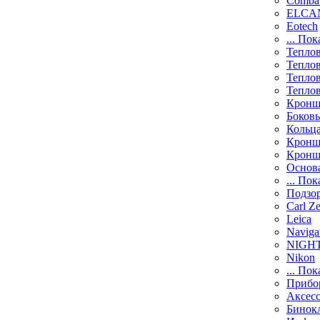
Comba
ELCAN
Eotech
... Пок
Тепло
Тепло
Тепло
Тепло
Кронш
Боков
Кольц
Кронш
Кронш
Основ
... Пок
Подзо
Carl Ze
Leica
Naviga
NIGH
Nikon
... Пок
Прибо
Аксесс
Бинок