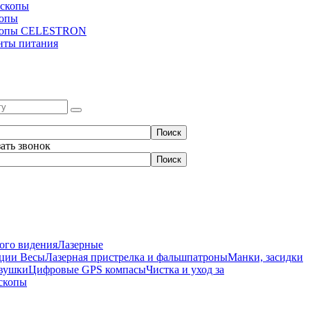
скопы
копы
копы CELESTRON
нты питания
зать звонок
ого видения
Лазерные
нции
Весы
Лазерная пристрелка и фальшпатроны
Манки, засидки
вушки
Цифровые GPS компасы
Чистка и уход за
скопы