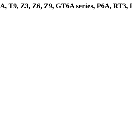
9, Z3, Z6, Z9, GT6A series, P6A, RT3, R