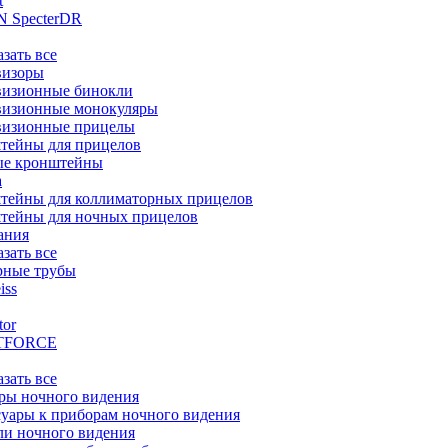
t
 SpecterDR
азать все
визоры
визионные бинокли
визионные монокуляры
визионные прицелы
тейны для прицелов
ые кронштейны
а
тейны для коллиматорных прицелов
тейны для ночных прицелов
ания
азать все
рные трубы
iss
tor
TFORCE
азать все
ры ночного видения
уары к приборам ночного видения
ли ночного видения