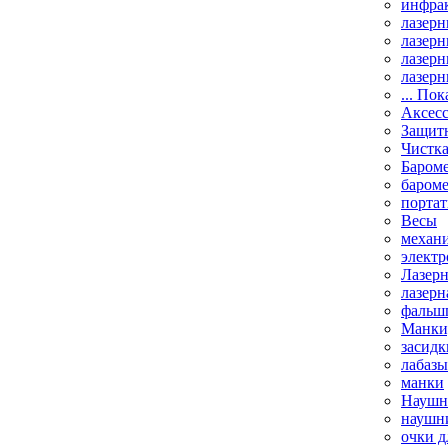
инфрак
лазерн
лазерн
лазерн
лазерн
... Пок
Аксесс
Защит
Чистк
Бароме
баром
порта
Весы
механи
элект
Лазерн
лазерн
фальш
Манки,
засидк
лабазы
манки
Наушни
наушни
очки д