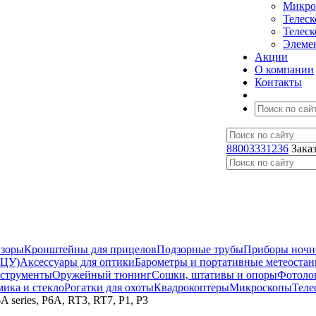
Микро
Телес
Телес
Элеме
Акции
О компании
Контакты
88003331236
Зака
изоры
Кронштейны для прицелов
Подзорные трубы
Приборы ночн
ЛЦУ)
Аксессуары для оптики
Барометры и портативные метеоста
нструменты
Оружейный тюнинг
Сошки, штативы и опоры
Фотоло
мика и стекло
Рогатки для охоты
Квадрокоптеры
Микроскопы
Теле
series, P6A, RT3, RT7, P1, P3