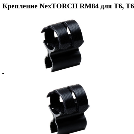
Крепление NexTORCH RM84 для T6, T6A, T