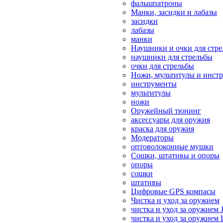
фальшпатроны
Манки, засидки и лабазы
засидки
лабазы
манки
Наушники и очки для стр
наушники для стрельбы
очки для стрельбы
Ножи, мультитулы и инст
инструменты
мультитулы
ножи
Оружейный тюнинг
аксессуары для оружия
краска для оружия
Модераторы
оптоволоконные мушки
Сошки, штативы и опоры
опоры
сошки
штативы
Цифровые GPS компасы
Чистка и уход за оружием
чистка и уход за оружием 
чистка и уход за оружием 