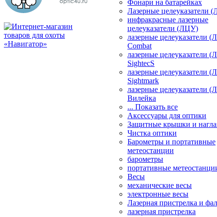
Фонари на батарейках
Лазерные целеуказатели 
инфракрасные лазерные
целеуказатели (ЛЦУ)
лазерные целеуказатели (
Combat
лазерные целеуказатели (
SightecS
лазерные целеуказатели (
Sightmark
лазерные целеуказатели (
Вилейка
... Показать все
Аксессуары для оптики
Защитные крышки и нагла
Чистка оптики
Барометры и портативные
метеостанции
барометры
портативные метеостанци
Весы
механические весы
электронные весы
Лазерная пристрелка и ф
лазерная пристрелка