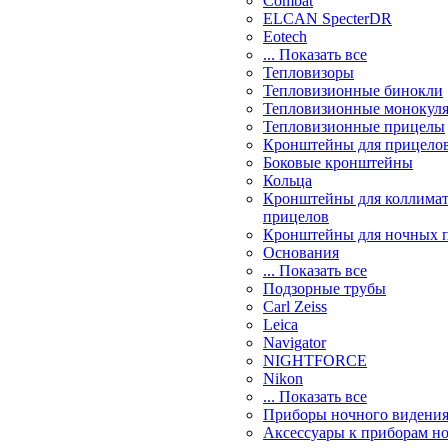
Combat
ELCAN SpecterDR
Eotech
... Показать все
Тепловизоры
Тепловизионные бинокли
Тепловизионные монокул
Тепловизионные прицелы
Кронштейны для прицело
Боковые кронштейны
Кольца
Кронштейны для коллима
прицелов
Кронштейны для ночных 
Основания
... Показать все
Подзорные трубы
Carl Zeiss
Leica
Navigator
NIGHTFORCE
Nikon
... Показать все
Приборы ночного видени
Аксессуары к приборам н