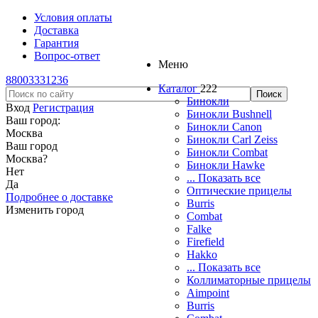
Условия оплаты
Доставка
Гарантия
Вопрос-ответ
Меню
88003331236
Каталог
222
Бинокли
Вход
Регистрация
Бинокли Bushnell
Ваш город:
Бинокли Canon
Москва
Бинокли Carl Zeiss
Ваш город
Бинокли Combat
Москва
?
Бинокли Hawke
Нет
... Показать все
Да
Оптические прицелы
Подробнее о доставке
Burris
Изменить город
Combat
Falke
Firefield
Hakko
... Показать все
Коллиматорные прицелы
Aimpoint
Burris