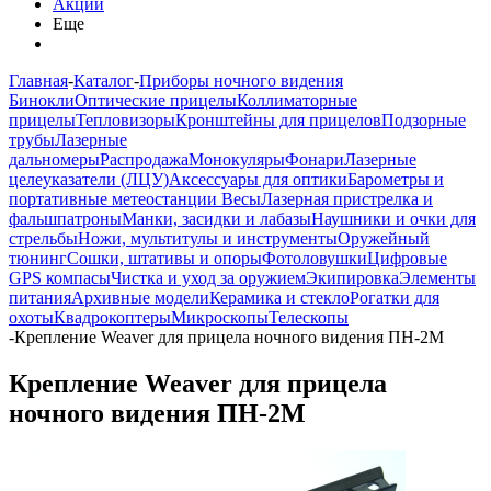
Акции
Еще
Главная
-
Каталог
-
Приборы ночного видения
Бинокли
Оптические прицелы
Коллиматорные
прицелы
Тепловизоры
Кронштейны для прицелов
Подзорные
трубы
Лазерные
дальномеры
Распродажа
Монокуляры
Фонари
Лазерные
целеуказатели (ЛЦУ)
Аксессуары для оптики
Барометры и
портативные метеостанции
Весы
Лазерная пристрелка и
фальшпатроны
Манки, засидки и лабазы
Наушники и очки для
стрельбы
Ножи, мультитулы и инструменты
Оружейный
тюнинг
Сошки, штативы и опоры
Фотоловушки
Цифровые
GPS компасы
Чистка и уход за оружием
Экипировка
Элементы
питания
Архивные модели
Керамика и стекло
Рогатки для
охоты
Квадрокоптеры
Микроскопы
Телескопы
-
Крепление Weaver для прицела ночного видения ПН-2М
Крепление Weaver для прицела
ночного видения ПН-2М