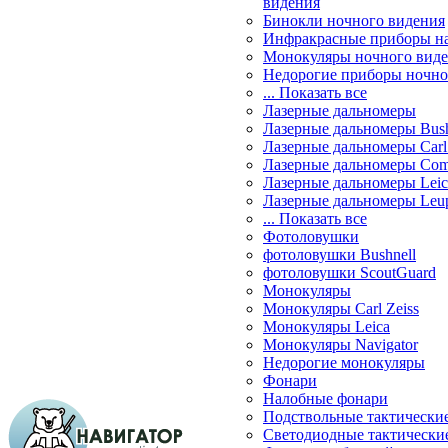
видения
Бинокли ночного видения
Инфракрасные приборы н
Монокуляры ночного вид
Недорогие приборы ночно
... Показать все
Лазерные дальномеры
Лазерные дальномеры Bush
Лазерные дальномеры Carl 
Лазерные дальномеры Com
Лазерные дальномеры Leic
Лазерные дальномеры Leu
... Показать все
Фотоловушки
фотоловушки Bushnell
фотоловушки ScoutGuard
Монокуляры
Монокуляры Carl Zeiss
Монокуляры Leica
Монокуляры Navigator
Недорогие монокуляры
Фонари
Налобные фонари
Подствольные тактически
Светодиодные тактически