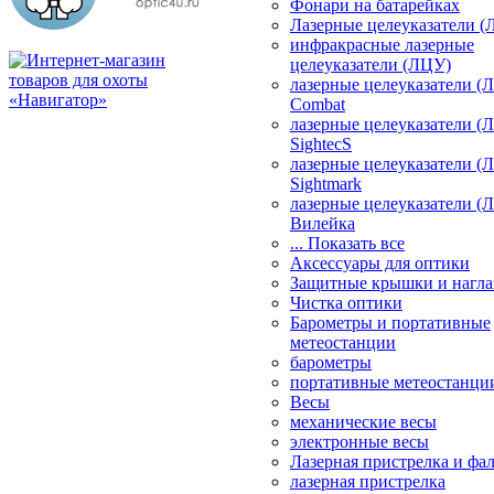
Фонари на батарейках
Лазерные целеуказатели 
инфракрасные лазерные
целеуказатели (ЛЦУ)
лазерные целеуказатели (
Combat
лазерные целеуказатели (
SightecS
лазерные целеуказатели (
Sightmark
лазерные целеуказатели (
Вилейка
... Показать все
Аксессуары для оптики
Защитные крышки и нагла
Чистка оптики
Барометры и портативные
метеостанции
барометры
портативные метеостанци
Весы
механические весы
электронные весы
Лазерная пристрелка и ф
лазерная пристрелка