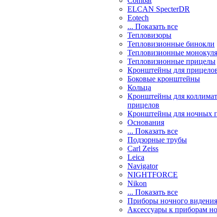
Combat
ELCAN SpecterDR
Eotech
... Показать все
Тепловизоры
Тепловизионные бинокли
Тепловизионные монокул
Тепловизионные прицелы
Кронштейны для прицело
Боковые кронштейны
Кольца
Кронштейны для коллима
прицелов
Кронштейны для ночных 
Основания
... Показать все
Подзорные трубы
Carl Zeiss
Leica
Navigator
NIGHTFORCE
Nikon
... Показать все
Приборы ночного видени
Аксессуары к приборам н