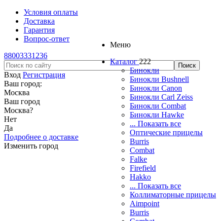
Условия оплаты
Доставка
Гарантия
Вопрос-ответ
Меню
88003331236
Каталог
222
Бинокли
Вход
Регистрация
Бинокли Bushnell
Ваш город:
Бинокли Canon
Москва
Бинокли Carl Zeiss
Ваш город
Бинокли Combat
Москва
?
Бинокли Hawke
Нет
... Показать все
Да
Оптические прицелы
Подробнее о доставке
Burris
Изменить город
Combat
Falke
Firefield
Hakko
... Показать все
Коллиматорные прицелы
Aimpoint
Burris