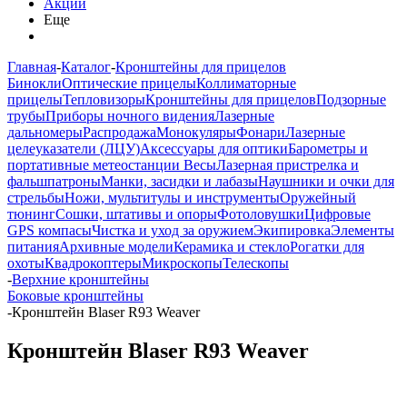
Акции
Еще
Главная
-
Каталог
-
Кронштейны для прицелов
Бинокли
Оптические прицелы
Коллиматорные
прицелы
Тепловизоры
Кронштейны для прицелов
Подзорные
трубы
Приборы ночного видения
Лазерные
дальномеры
Распродажа
Монокуляры
Фонари
Лазерные
целеуказатели (ЛЦУ)
Аксессуары для оптики
Барометры и
портативные метеостанции
Весы
Лазерная пристрелка и
фальшпатроны
Манки, засидки и лабазы
Наушники и очки для
стрельбы
Ножи, мультитулы и инструменты
Оружейный
тюнинг
Сошки, штативы и опоры
Фотоловушки
Цифровые
GPS компасы
Чистка и уход за оружием
Экипировка
Элементы
питания
Архивные модели
Керамика и стекло
Рогатки для
охоты
Квадрокоптеры
Микроскопы
Телескопы
-
Верхние кронштейны
Боковые кронштейны
-
Кронштейн Blaser R93 Weaver
Кронштейн Blaser R93 Weaver