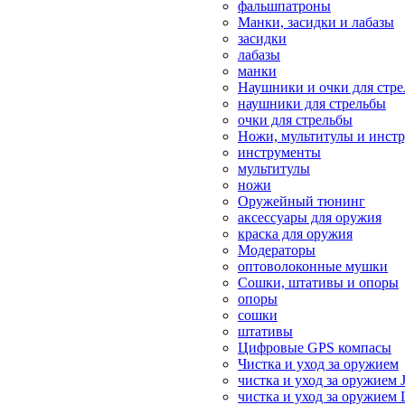
фальшпатроны
Манки, засидки и лабазы
засидки
лабазы
манки
Наушники и очки для стр
наушники для стрельбы
очки для стрельбы
Ножи, мультитулы и инст
инструменты
мультитулы
ножи
Оружейный тюнинг
аксессуары для оружия
краска для оружия
Модераторы
оптоволоконные мушки
Сошки, штативы и опоры
опоры
сошки
штативы
Цифровые GPS компасы
Чистка и уход за оружием
чистка и уход за оружием 
чистка и уход за оружием 