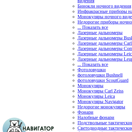
видения
Бинокли ночного видения
Инфракрасные приборы н
Монокуляры ночного вид
Недорогие приборы ночно
... Показать все
Лазерные дальномеры
Лазерные дальномеры Bush
Лазерные дальномеры Carl 
Лазерные дальномеры Com
Лазерные дальномеры Leic
Лазерные дальномеры Leu
... Показать все
Фотоловушки
фотоловушки Bushnell
фотоловушки ScoutGuard
Монокуляры
Монокуляры Carl Zeiss
Монокуляры Leica
Монокуляры Navigator
Недорогие монокуляры
Фонари
Налобные фонари
Подствольные тактически
Светодиодные тактически