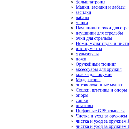
фальшпатроны
Манки, засидки и лабазы
засидки
лабазы
манки
Наушники и очки для стр
наушники для стрельбы
очки для стрельбы
Ножи, мультитулы и инст
инструменты
мультитулы
ножи
Оружейный тюнинг
аксессуары для оружия
краска для оружия
Модераторы
оптоволоконные мушки
Сошки, штативы и опоры
опоры
сошки
штативы
Цифровые GPS компасы
Чистка и уход за оружием
чистка и уход за оружием 
чистка и уход за оружием 