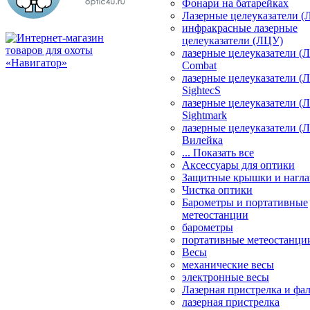
Фонари на батарейках
Лазерные целеуказатели 
инфракрасные лазерные
целеуказатели (ЛЦУ)
лазерные целеуказатели (
Combat
лазерные целеуказатели (
SightecS
лазерные целеуказатели (
Sightmark
лазерные целеуказатели (
Вилейка
... Показать все
Аксессуары для оптики
Защитные крышки и нагла
Чистка оптики
Барометры и портативные
метеостанции
барометры
портативные метеостанци
Весы
механические весы
электронные весы
Лазерная пристрелка и ф
лазерная пристрелка