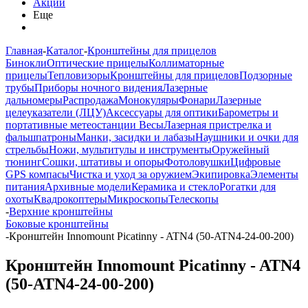
Акции
Еще
Главная
-
Каталог
-
Кронштейны для прицелов
Бинокли
Оптические прицелы
Коллиматорные
прицелы
Тепловизоры
Кронштейны для прицелов
Подзорные
трубы
Приборы ночного видения
Лазерные
дальномеры
Распродажа
Монокуляры
Фонари
Лазерные
целеуказатели (ЛЦУ)
Аксессуары для оптики
Барометры и
портативные метеостанции
Весы
Лазерная пристрелка и
фальшпатроны
Манки, засидки и лабазы
Наушники и очки для
стрельбы
Ножи, мультитулы и инструменты
Оружейный
тюнинг
Сошки, штативы и опоры
Фотоловушки
Цифровые
GPS компасы
Чистка и уход за оружием
Экипировка
Элементы
питания
Архивные модели
Керамика и стекло
Рогатки для
охоты
Квадрокоптеры
Микроскопы
Телескопы
-
Верхние кронштейны
Боковые кронштейны
-
Кронштейн Innomount Picatinny - ATN4 (50-ATN4-24-00-200)
Кронштейн Innomount Picatinny - ATN4
(50-ATN4-24-00-200)