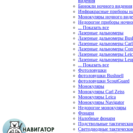
видения
Бинокли ночного видения
Инфракрасные приборы н
Монокуляры ночного вид
Недорогие приборы ночно
... Показать все
Лазерные дальномеры
Лазерные дальномеры Bush
Лазерные дальномеры Carl 
Лазерные дальномеры Com
Лазерные дальномеры Leic
Лазерные дальномеры Leu
... Показать все
Фотоловушки
фотоловушки Bushnell
фотоловушки ScoutGuard
Монокуляры
Монокуляры Carl Zeiss
Монокуляры Leica
Монокуляры Navigator
Недорогие монокуляры
Фонари
Налобные фонари
Подствольные тактически
Светодиодные тактически