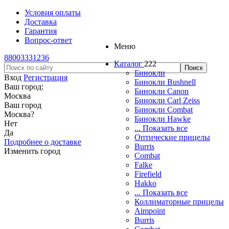
Условия оплаты
Доставка
Гарантия
Вопрос-ответ
Меню
88003331236
Каталог
222
Бинокли
Вход
Регистрация
Бинокли Bushnell
Ваш город:
Бинокли Canon
Москва
Бинокли Carl Zeiss
Ваш город
Бинокли Combat
Москва
?
Бинокли Hawke
Нет
... Показать все
Да
Оптические прицелы
Подробнее о доставке
Burris
Изменить город
Combat
Falke
Firefield
Hakko
... Показать все
Коллиматорные прицелы
Aimpoint
Burris