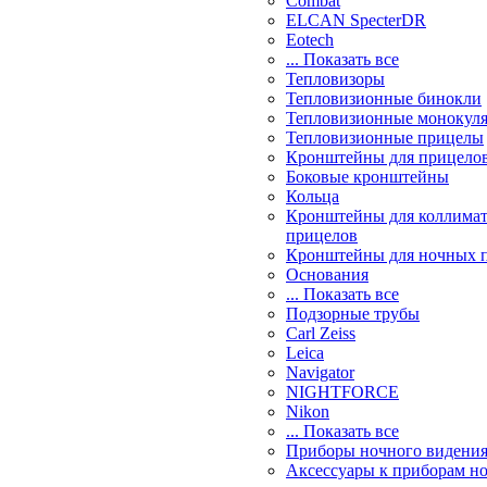
Combat
ELCAN SpecterDR
Eotech
... Показать все
Тепловизоры
Тепловизионные бинокли
Тепловизионные монокул
Тепловизионные прицелы
Кронштейны для прицело
Боковые кронштейны
Кольца
Кронштейны для коллима
прицелов
Кронштейны для ночных 
Основания
... Показать все
Подзорные трубы
Carl Zeiss
Leica
Navigator
NIGHTFORCE
Nikon
... Показать все
Приборы ночного видени
Аксессуары к приборам н