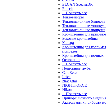
Combat
ELCAN SpecterDR
Eotech
... Показать все
Тепловизоры
Тепловизионные бинокли
Тепловизионные монокул
Тепловизионные прицелы
Кронштейны для прицело
Боковые кронштейны
Кольца
Кронштейны для коллима
прицелов
Кронштейны для ночных 
Основания
... Показать все
Подзорные трубы
Carl Zeiss
Leica
Navigator
NIGHTFORCE
Nikon
... Показать все
Приборы ночного видени
Аксессуары к приборам н