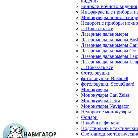
видения
Бинокли ночного видения
Инфракрасные приборы н
Монокуляры ночного вид
Недорогие приборы ночно
... Показать все
Лазерные дальномеры
Лазерные дальномеры Bush
Лазерные дальномеры Carl 
Лазерные дальномеры Com
Лазерные дальномеры Leic
Лазерные дальномеры Leu
... Показать все
Фотоловушки
фотоловушки Bushnell
фотоловушки ScoutGuard
Монокуляры
Монокуляры Carl Zeiss
Монокуляры Leica
Монокуляры Navigator
Недорогие монокуляры
Фонари
Налобные фонари
Подствольные тактически
Светодиодные тактически