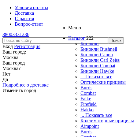
Условия оплаты
Доставка
Гарантия
Вопрос-ответ
Меню
88003331236
Каталог
222
Бинокли
Вход
Регистрация
Бинокли Bushnell
Ваш город:
Бинокли Canon
Москва
Бинокли Carl Zeiss
Ваш город
Бинокли Combat
Москва
?
Бинокли Hawke
Нет
... Показать все
Да
Оптические прицелы
Подробнее о доставке
Burris
Изменить город
Combat
Falke
Firefield
Hakko
... Показать все
Коллиматорные прицелы
Aimpoint
Burris