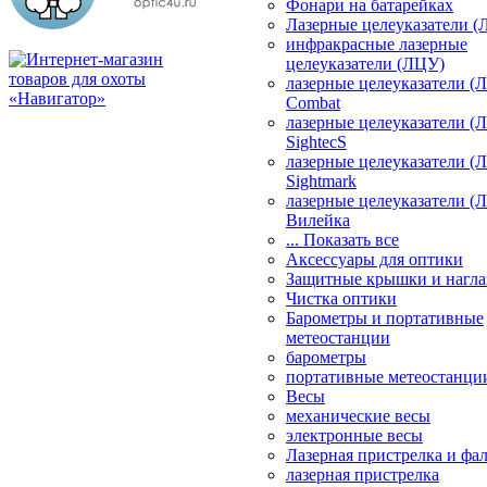
Фонари на батарейках
Лазерные целеуказатели 
инфракрасные лазерные
целеуказатели (ЛЦУ)
лазерные целеуказатели (
Combat
лазерные целеуказатели (
SightecS
лазерные целеуказатели (
Sightmark
лазерные целеуказатели (
Вилейка
... Показать все
Аксессуары для оптики
Защитные крышки и нагла
Чистка оптики
Барометры и портативные
метеостанции
барометры
портативные метеостанци
Весы
механические весы
электронные весы
Лазерная пристрелка и ф
лазерная пристрелка