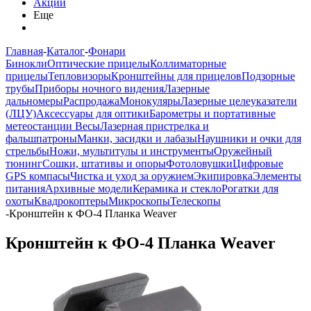
Акции
Еще
Главная
-
Каталог
-
Фонари
Бинокли
Оптические прицелы
Коллиматорные
прицелы
Тепловизоры
Кронштейны для прицелов
Подзорные
трубы
Приборы ночного видения
Лазерные
дальномеры
Распродажа
Монокуляры
Лазерные целеуказатели
(ЛЦУ)
Аксессуары для оптики
Барометры и портативные
метеостанции
Весы
Лазерная пристрелка и
фальшпатроны
Манки, засидки и лабазы
Наушники и очки для
стрельбы
Ножи, мультитулы и инструменты
Оружейный
тюнинг
Сошки, штативы и опоры
Фотоловушки
Цифровые
GPS компасы
Чистка и уход за оружием
Экипировка
Элементы
питания
Архивные модели
Керамика и стекло
Рогатки для
охоты
Квадрокоптеры
Микроскопы
Телескопы
-
Кронштейн к ФО-4 Планка Weaver
Кронштейн к ФО-4 Планка Weaver