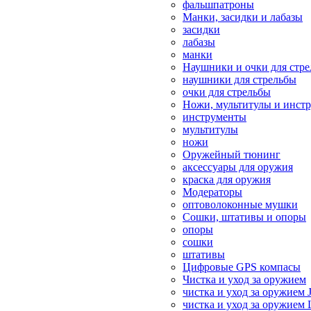
фальшпатроны
Манки, засидки и лабазы
засидки
лабазы
манки
Наушники и очки для стр
наушники для стрельбы
очки для стрельбы
Ножи, мультитулы и инст
инструменты
мультитулы
ножи
Оружейный тюнинг
аксессуары для оружия
краска для оружия
Модераторы
оптоволоконные мушки
Сошки, штативы и опоры
опоры
сошки
штативы
Цифровые GPS компасы
Чистка и уход за оружием
чистка и уход за оружием 
чистка и уход за оружием 