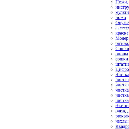
Ножи,
инстр
мульт
ножи
Оруже
аксесс
краска
Модер
оптов
Сошки
опоры
сошки
штати
Цифро
Чистка
чистка
чистка
чистка
чистка
чистка
Экипи
одежд
рюкза
чехлы 
Квадр