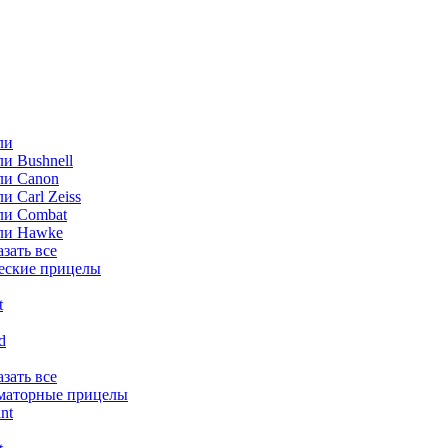
ли
и Bushnell
ли Canon
и Carl Zeiss
ли Combat
ли Hawke
азать все
еские прицелы
t
ld
азать все
маторные прицелы
nt