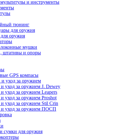
 мультитулы и инструменты
ументы
итулы
йный тюнинг
уары для оружия
 для оружия
аторы
олоконные мушки
, штативы и опоры
вы
вые GPS компасы
 и уход за оружием
 и уход за оружием J. Dewey
 и уход за оружием Leapers
 и уход за оружием Proshot
 и уход за оружием Stil Crin
 и уход за оружием ПОСП
ровка
а
ки
и сумки для оружия
окоптеры