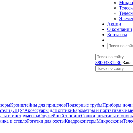
Микро
Телес
Телес
Элеме
Акции
О компании
Контакты
88003331236
Зака
изоры
Кронштейны для прицелов
Подзорные трубы
Приборы ночн
атели (ЛЦУ)
Аксессуары для оптики
Барометры и портативные м
улы и инструменты
Оружейный тюнинг
Сошки, штативы и опор
мика и стекло
Рогатки для охоты
Квадрокоптеры
Микроскопы
Теле