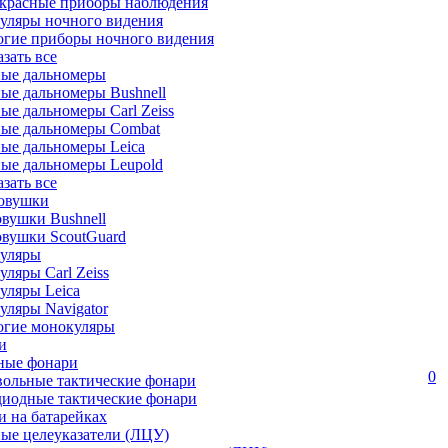
красные приборы наблюдения
уляры ночного видения
огие приборы ночного видения
азать все
ные дальномеры
ые дальномеры Bushnell
ые дальномеры Carl Zeiss
ные дальномеры Combat
ые дальномеры Leica
ые дальномеры Leupold
азать все
овушки
вушки Bushnell
овушки ScoutGuard
уляры
ляры Carl Zeiss
уляры Leica
ляры Navigator
огие монокуляры
и
ные фонари
0
вольные тактические фонари
диодные тактические фонари
 на батарейках
ые целеуказатели (ЛЦУ)