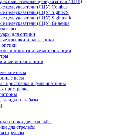
расные лазерные целеуказатели (ЛЦУ)
ые целеуказатели (ЛЦУ) Combat
ые целеуказатели (ЛЦУ) SightecS
ые целеуказатели (ЛЦУ) Sightmark
ые целеуказатели (ЛЦУ) Вилейка
азать все
уары для оптики
ные крышки и наглазники
а оптики
тры и портативные метеостанции
етры
тивные метеостанции
ческие весы
ронные весы
ая пристрелка и фальшпатроны
ая пристрелка
патроны
 засидки и лабазы
и
ки и очки для стрельбы
ки для стрельбы
ля стрельбы