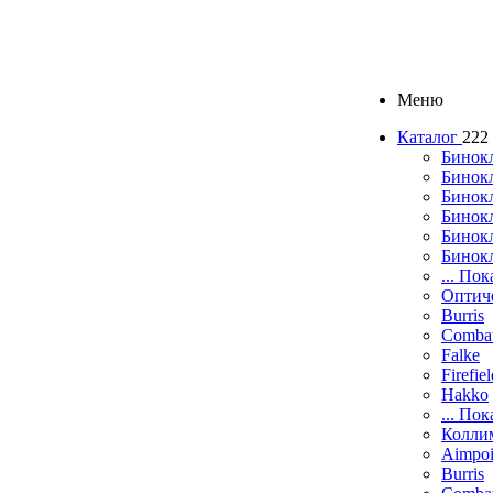
Меню
Каталог
222
Бинок
Бинокл
Бинок
Бинокл
Бинок
Бинок
... Пок
Оптич
Burris
Comba
Falke
Firefie
Hakko
... Пок
Колли
Aimpoi
Burris