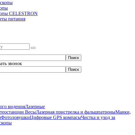
скопы
копы
копы CELESTRON
нты питания
зать звонок
ого видения
Лазерные
етеостанции
Весы
Лазерная пристрелка и фальшпатроны
Манки,
ы
Фотоловушки
Цифровые GPS компасы
Чистка и уход за
скопы