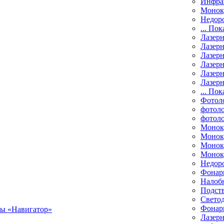
Инфра
Монок
Недор
... Пок
Лазер
Лазерн
Лазерн
Лазер
Лазерн
Лазерн
... Пок
Фотол
фотоло
фотол
Монок
Моноку
Монок
Моноку
Недор
Фонар
Налоб
Подст
Свето
Фонари
Лазерн