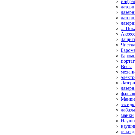
инфрак
лазерн
лазерн
лазерн
лазерн
... Пок
Аксесс
Защит
Чистк
Бароме
баром
порта
Весы
механи
элект
Лазерн
лазерн
фальш
Манки,
засидк
лабазы
манки
Наушни
наушни
очки д