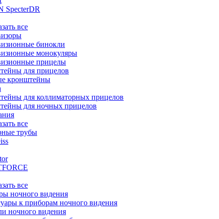
t
 SpecterDR
азать все
визоры
визионные бинокли
визионные монокуляры
визионные прицелы
тейны для прицелов
ые кронштейны
а
тейны для коллиматорных прицелов
тейны для ночных прицелов
ания
азать все
рные трубы
iss
tor
TFORCE
азать все
ры ночного видения
уары к приборам ночного видения
ли ночного видения