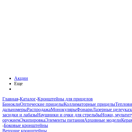
Акции
Еще
Главная
-
Каталог
-
Кронштейны для прицелов
Бинокли
Оптические прицелы
Коллиматорные прицелы
Теплов
дальномеры
Распродажа
Монокуляры
Фонари
Лазерные целеуказ
засидки и лабазы
Наушники и очки для стрельбы
Ножи, мультит
оружием
Экипировка
Элементы питания
Архивные модели
Кера
-
Боковые кронштейны
Верхние кронштейны