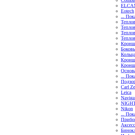
Comba
ELCAN
Eotech
... Пок
Тепло
Тепло
Тепло
Тепло
Кронш
Боков
Кольц
Кронш
Кронш
Основ
... Пок
Подзо
Carl Ze
Leica
Naviga
NIGH
Nikon
... Пок
Прибо
Аксесс
Бинок