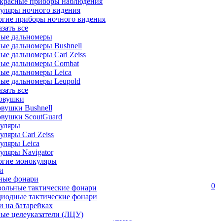
красные приборы наблюдения
уляры ночного видения
огие приборы ночного видения
азать все
ные дальномеры
ые дальномеры Bushnell
ые дальномеры Carl Zeiss
ные дальномеры Combat
ые дальномеры Leica
ые дальномеры Leupold
азать все
овушки
вушки Bushnell
овушки ScoutGuard
уляры
ляры Carl Zeiss
уляры Leica
ляры Navigator
огие монокуляры
и
ные фонари
0
вольные тактические фонари
диодные тактические фонари
 на батарейках
ые целеуказатели (ЛЦУ)