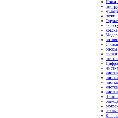
Ножи,
инстр
мульт
ножи
Оруже
аксесс
краска
Модер
оптов
Сошки
опоры
сошки
штати
Цифро
Чистка
чистка
чистка
чистка
чистка
чистка
Экипи
одежд
рюкза
чехлы 
Квадр