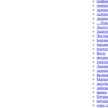
инфрак
лазерн
лазерн
лазерн
лазерн
... Пок
Аксесс
Защит
Чистк
Бароме
баром
порта
Весы
механи
элект
Лазерн
лазерн
фальш
Манки,
засидк
лабазы
манки
Наушни
наушни
очки д