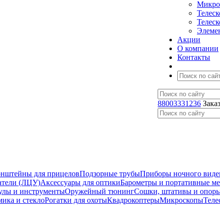
Микро
Телес
Телес
Элеме
Акции
О компании
Контакты
88003331236
Зака
нштейны для прицелов
Подзорные трубы
Приборы ночного виде
атели (ЛЦУ)
Аксессуары для оптики
Барометры и портативные м
улы и инструменты
Оружейный тюнинг
Сошки, штативы и опор
мика и стекло
Рогатки для охоты
Квадрокоптеры
Микроскопы
Теле