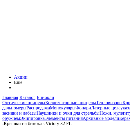
Акции
Еще
Главная
-
Каталог
-
Бинокли
Оптические прицелы
Коллиматорные прицелы
Тепловизоры
Кро
дальномеры
Распродажа
Монокуляры
Фонари
Лазерные целеуказ
засидки и лабазы
Наушники и очки для стрельбы
Ножи, мультит
оружием
Экипировка
Элементы питания
Архивные модели
Кера
-
Крышки на бинокль Victory 32 FL