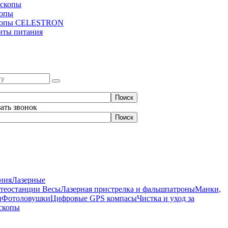
скопы
копы
копы CELESTRON
нты питания
зать звонок
ния
Лазерные
етеостанции
Весы
Лазерная пристрелка и фальшпатроны
Манки,
ы
Фотоловушки
Цифровые GPS компасы
Чистка и уход за
скопы