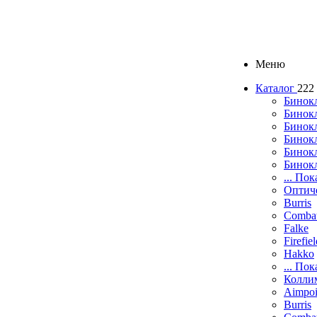
Меню
Каталог
222
Бинок
Бинокл
Бинок
Бинокл
Бинок
Бинок
... Пок
Оптич
Burris
Comba
Falke
Firefie
Hakko
... Пок
Колли
Aimpoi
Burris