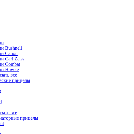
ли
и Bushnell
ли Canon
и Carl Zeiss
ли Combat
ли Hawke
азать все
еские прицелы
t
ld
азать все
маторные прицелы
nt