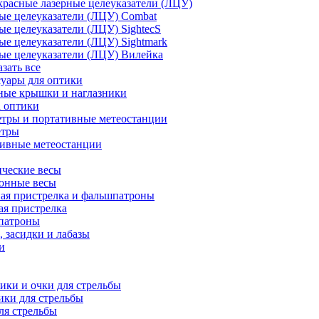
расные лазерные целеуказатели (ЛЦУ)
ые целеуказатели (ЛЦУ) Combat
ые целеуказатели (ЛЦУ) SightecS
ые целеуказатели (ЛЦУ) Sightmark
ые целеуказатели (ЛЦУ) Вилейка
азать все
уары для оптики
ные крышки и наглазники
а оптики
тры и портативные метеостанции
етры
тивные метеостанции
ческие весы
ронные весы
ая пристрелка и фальшпатроны
ая пристрелка
патроны
 засидки и лабазы
и
ки и очки для стрельбы
ки для стрельбы
ля стрельбы