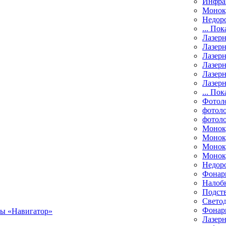
Инфра
Монок
Недор
... Пок
Лазер
Лазерн
Лазерн
Лазер
Лазерн
Лазерн
... Пок
Фотол
фотоло
фотол
Монок
Моноку
Монок
Моноку
Недор
Фонар
Налоб
Подст
Свето
Фонари
Лазерн