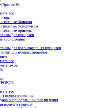
t
 SpecterDR
азать все
визоры
визионные бинокли
визионные монокуляры
визионные прицелы
тейны для прицелов
ые кронштейны
а
тейны для коллиматорных прицелов
тейны для ночных прицелов
ания
азать все
рные трубы
iss
tor
TFORCE
азать все
ры ночного видения
уары к приборам ночного видения
ли ночного видения