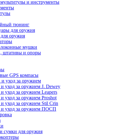
 мультитулы и инструменты
ументы
итулы
йный тюнинг
уары для оружия
 для оружия
аторы
олоконные мушки
, штативы и опоры
вы
вые GPS компасы
 и уход за оружием
 и уход за оружием J. Dewey
 и уход за оружием Leapers
 и уход за оружием Proshot
 и уход за оружием Stil Crin
 и уход за оружием ПОСП
ровка
а
ки
и сумки для оружия
окоптеры