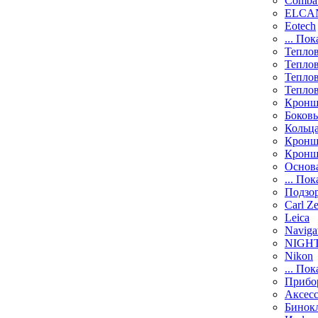
Comba
ELCAN
Eotech
... Пок
Тепло
Тепло
Тепло
Тепло
Кронш
Боков
Кольц
Кронш
Кронш
Основ
... Пок
Подзо
Carl Ze
Leica
Naviga
NIGH
Nikon
... Пок
Прибо
Аксесс
Бинок