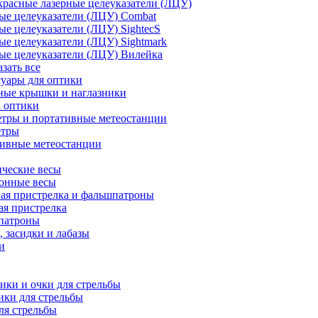
расные лазерные целеуказатели (ЛЦУ)
ые целеуказатели (ЛЦУ) Combat
ые целеуказатели (ЛЦУ) SightecS
ые целеуказатели (ЛЦУ) Sightmark
ые целеуказатели (ЛЦУ) Вилейка
азать все
уары для оптики
ные крышки и наглазники
а оптики
тры и портативные метеостанции
етры
тивные метеостанции
ческие весы
ронные весы
ая пристрелка и фальшпатроны
ая пристрелка
патроны
 засидки и лабазы
и
ки и очки для стрельбы
ки для стрельбы
ля стрельбы