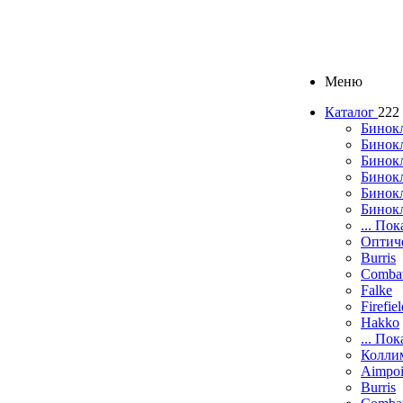
Меню
Каталог
222
Бинок
Бинокл
Бинок
Бинокл
Бинок
Бинок
... Пок
Оптич
Burris
Comba
Falke
Firefie
Hakko
... Пок
Колли
Aimpoi
Burris