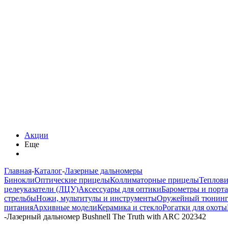
Акции
Еще
Главная
-
Каталог
-
Лазерные дальномеры
Бинокли
Оптические прицелы
Коллиматорные прицелы
Теплов
целеуказатели (ЛЦУ)
Аксессуары для оптики
Барометры и порт
стрельбы
Ножи, мультитулы и инструменты
Оружейный тюнин
питания
Архивные модели
Керамика и стекло
Рогатки для охоты
-
Лазерный дальномер Bushnell The Truth with ARC 202342