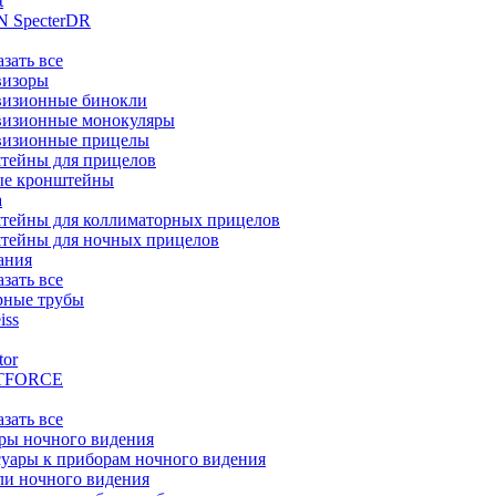
t
 SpecterDR
азать все
визоры
визионные бинокли
визионные монокуляры
визионные прицелы
тейны для прицелов
ые кронштейны
а
тейны для коллиматорных прицелов
тейны для ночных прицелов
ания
азать все
рные трубы
iss
tor
TFORCE
азать все
ры ночного видения
уары к приборам ночного видения
ли ночного видения