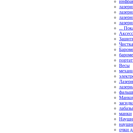
инфрак
лазерн
лазерн
лазерн
лазерн
... Пок
Аксесс
Защит
Чистк
Бароме
баром
порта
Весы
механи
элект
Лазерн
лазерн
фальш
Манки,
засидк
лабазы
манки
Наушни
наушни
очки д