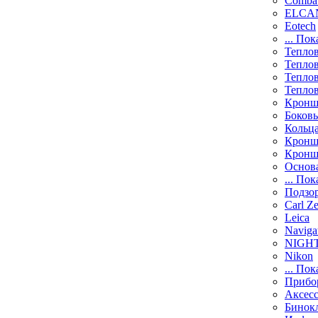
Comba
ELCAN
Eotech
... Пок
Тепло
Тепло
Тепло
Тепло
Кронш
Боков
Кольц
Кронш
Кронш
Основ
... Пок
Подзо
Carl Ze
Leica
Naviga
NIGH
Nikon
... Пок
Прибо
Аксесс
Бинок