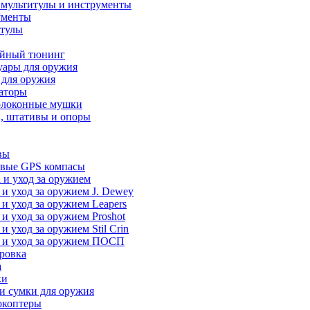
 мультитулы и инструменты
ументы
итулы
йный тюнинг
уары для оружия
 для оружия
аторы
олоконные мушки
, штативы и опоры
вы
вые GPS компасы
 и уход за оружием
 и уход за оружием J. Dewey
 и уход за оружием Leapers
 и уход за оружием Proshot
 и уход за оружием Stil Crin
 и уход за оружием ПОСП
ровка
а
ки
и сумки для оружия
окоптеры