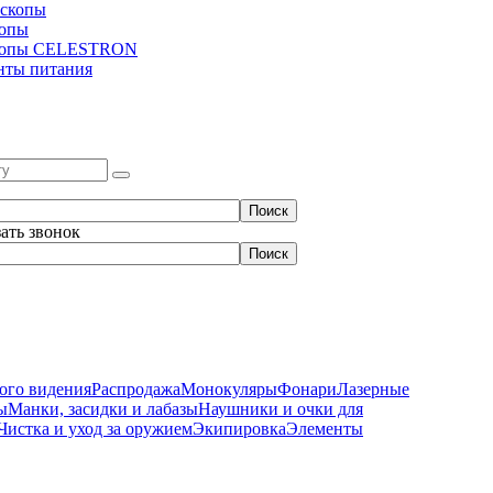
скопы
копы
копы CELESTRON
нты питания
зать звонок
ого видения
Распродажа
Монокуляры
Фонари
Лазерные
ы
Манки, засидки и лабазы
Наушники и очки для
Чистка и уход за оружием
Экипировка
Элементы