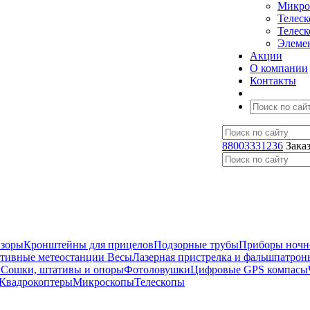
Микро
Телес
Телес
Элеме
Акции
О компании
Контакты
88003331236
Зака
изоры
Кронштейны для прицелов
Подзорные трубы
Приборы ночн
ативные метеостанции
Весы
Лазерная пристрелка и фальшпатрон
г
Сошки, штативы и опоры
Фотоловушки
Цифровые GPS компасы
Квадрокоптеры
Микроскопы
Телескопы