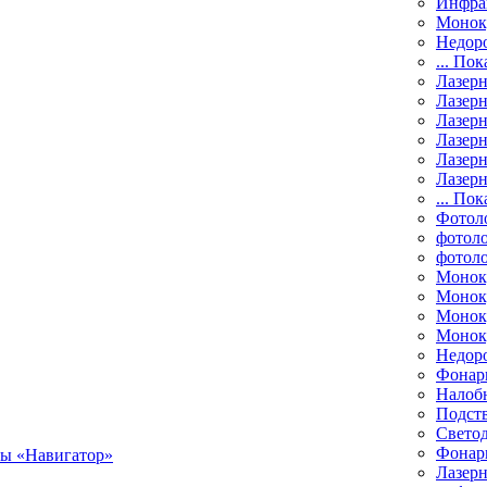
Инфра
Монок
Недор
... Пок
Лазер
Лазерн
Лазерн
Лазер
Лазерн
Лазерн
... Пок
Фотол
фотоло
фотол
Монок
Моноку
Монок
Моноку
Недор
Фонар
Налоб
Подст
Свето
Фонари
Лазерн