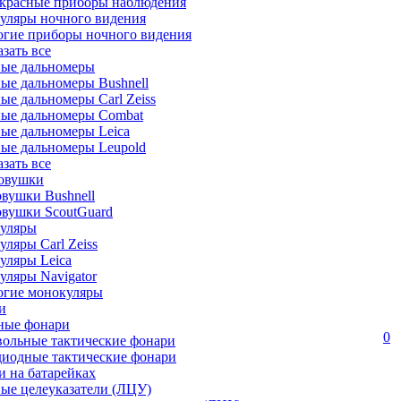
красные приборы наблюдения
уляры ночного видения
огие приборы ночного видения
азать все
ные дальномеры
ые дальномеры Bushnell
ые дальномеры Carl Zeiss
ные дальномеры Combat
ые дальномеры Leica
ые дальномеры Leupold
азать все
овушки
вушки Bushnell
овушки ScoutGuard
уляры
ляры Carl Zeiss
уляры Leica
ляры Navigator
огие монокуляры
и
ные фонари
0
вольные тактические фонари
диодные тактические фонари
 на батарейках
ые целеуказатели (ЛЦУ)