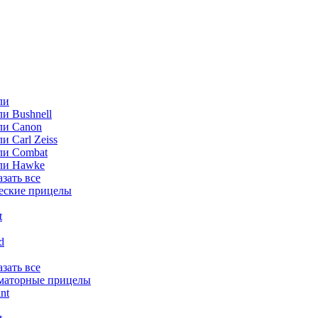
ли
и Bushnell
ли Canon
и Carl Zeiss
ли Combat
ли Hawke
азать все
еские прицелы
t
ld
азать все
маторные прицелы
nt