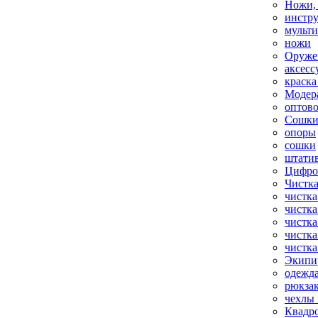
Ножи,
инстр
мульт
ножи
Оруже
аксесс
краска
Модер
оптов
Сошки
опоры
сошки
штати
Цифро
Чистка
чистка
чистка
чистка
чистка
чистка
Экипи
одежд
рюкза
чехлы 
Квадр