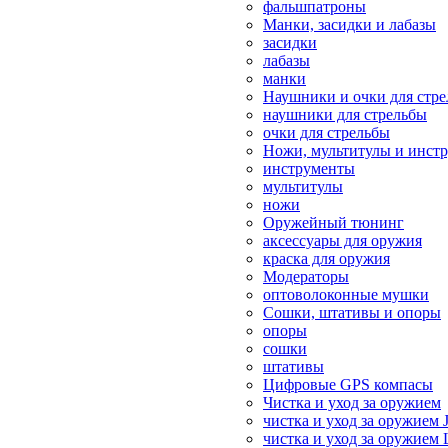
фальшпатроны
Манки, засидки и лабазы
засидки
лабазы
манки
Наушники и очки для стр
наушники для стрельбы
очки для стрельбы
Ножи, мультитулы и инст
инструменты
мультитулы
ножи
Оружейный тюнинг
аксессуары для оружия
краска для оружия
Модераторы
оптоволоконные мушки
Сошки, штативы и опоры
опоры
сошки
штативы
Цифровые GPS компасы
Чистка и уход за оружием
чистка и уход за оружием 
чистка и уход за оружием 