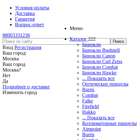
Условия оплаты
Доставка
Гарантия
Вопрос-ответ
Меню
88003331236
Каталог
222
Бинокли
Вход
Регистрация
Бинокли Bushnell
Ваш город:
Бинокли Canon
Москва
Бинокли Carl Zeiss
Ваш город
Бинокли Combat
Москва
?
Бинокли Hawke
Нет
... Показать все
Да
Оптические прицелы
Подробнее о доставке
Burris
Изменить город
Combat
Falke
Firefield
Hakko
... Показать все
Коллиматорные прицелы
Aimpoint
Burris