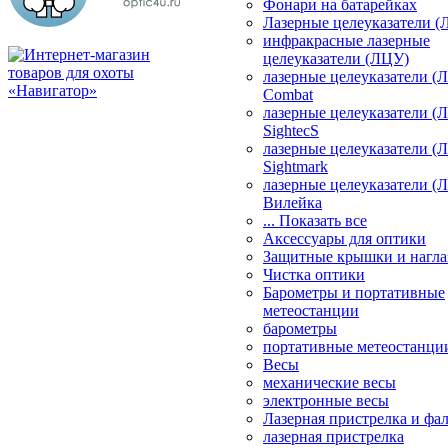
Фонари на батарейках
Лазерные целеуказатели 
инфракрасные лазерные
целеуказатели (ЛЦУ)
лазерные целеуказатели (
Combat
лазерные целеуказатели (
SightecS
лазерные целеуказатели (
Sightmark
лазерные целеуказатели (
Вилейка
... Показать все
Аксессуары для оптики
Защитные крышки и нагла
Чистка оптики
Барометры и портативные
метеостанции
барометры
портативные метеостанци
Весы
механические весы
электронные весы
Лазерная пристрелка и ф
лазерная пристрелка