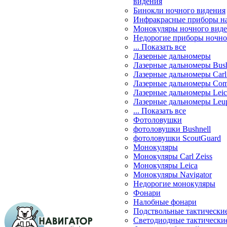
видения
Бинокли ночного видения
Инфракрасные приборы н
Монокуляры ночного вид
Недорогие приборы ночно
... Показать все
Лазерные дальномеры
Лазерные дальномеры Bush
Лазерные дальномеры Carl 
Лазерные дальномеры Com
Лазерные дальномеры Leic
Лазерные дальномеры Leu
... Показать все
Фотоловушки
фотоловушки Bushnell
фотоловушки ScoutGuard
Монокуляры
Монокуляры Carl Zeiss
Монокуляры Leica
Монокуляры Navigator
Недорогие монокуляры
Фонари
Налобные фонари
Подствольные тактически
Светодиодные тактически