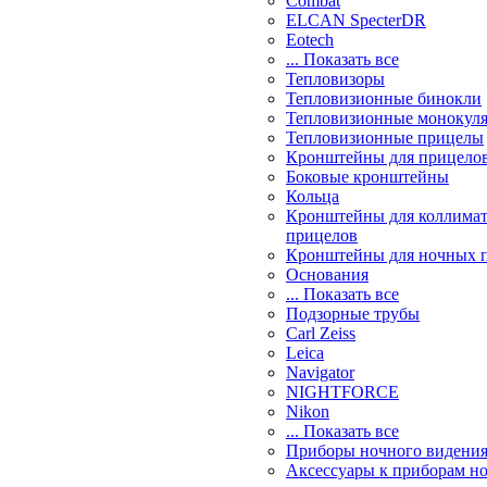
Combat
ELCAN SpecterDR
Eotech
... Показать все
Тепловизоры
Тепловизионные бинокли
Тепловизионные монокул
Тепловизионные прицелы
Кронштейны для прицело
Боковые кронштейны
Кольца
Кронштейны для коллима
прицелов
Кронштейны для ночных 
Основания
... Показать все
Подзорные трубы
Carl Zeiss
Leica
Navigator
NIGHTFORCE
Nikon
... Показать все
Приборы ночного видени
Аксессуары к приборам н