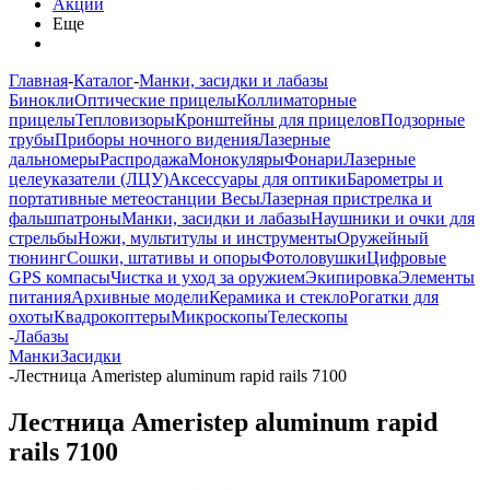
Акции
Еще
Главная
-
Каталог
-
Манки, засидки и лабазы
Бинокли
Оптические прицелы
Коллиматорные
прицелы
Тепловизоры
Кронштейны для прицелов
Подзорные
трубы
Приборы ночного видения
Лазерные
дальномеры
Распродажа
Монокуляры
Фонари
Лазерные
целеуказатели (ЛЦУ)
Аксессуары для оптики
Барометры и
портативные метеостанции
Весы
Лазерная пристрелка и
фальшпатроны
Манки, засидки и лабазы
Наушники и очки для
стрельбы
Ножи, мультитулы и инструменты
Оружейный
тюнинг
Сошки, штативы и опоры
Фотоловушки
Цифровые
GPS компасы
Чистка и уход за оружием
Экипировка
Элементы
питания
Архивные модели
Керамика и стекло
Рогатки для
охоты
Квадрокоптеры
Микроскопы
Телескопы
-
Лабазы
Манки
Засидки
-
Лестница Ameristep aluminum rapid rails 7100
Лестница Ameristep aluminum rapid
rails 7100