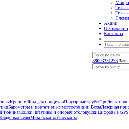
Микро
Телес
Телес
Элеме
Акции
О компании
Контакты
88003331236
Зака
изоры
Кронштейны для прицелов
Подзорные трубы
Приборы ночн
тики
Барометры и портативные метеостанции
Весы
Лазерная при
й тюнинг
Сошки, штативы и опоры
Фотоловушки
Цифровые GPS
Квадрокоптеры
Микроскопы
Телескопы