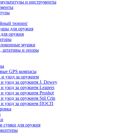
 мультитулы и инструменты
ументы
итулы
йный тюнинг
уары для оружия
 для оружия
аторы
олоконные мушки
, штативы и опоры
вы
вые GPS компасы
 и уход за оружием
 и уход за оружием J. Dewey
 и уход за оружием Leapers
 и уход за оружием Proshot
 и уход за оружием Stil Crin
 и уход за оружием ПОСП
ровка
а
ки
и сумки для оружия
окоптеры