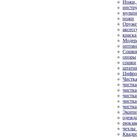
Ножи,
инстр
мульт
ножи
Оруже
аксесс
краска
Модер
оптов
Сошки
опоры
сошки
штати
Цифро
Чистка
чистка
чистка
чистка
чистка
чистка
Экипи
одежд
рюкза
чехлы 
Квадр