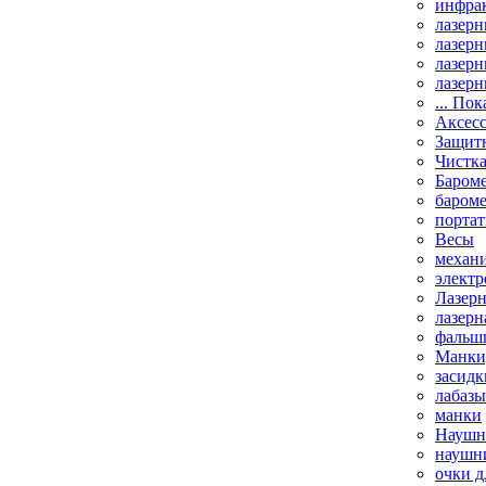
инфрак
лазерн
лазерн
лазерн
лазерн
... Пок
Аксесс
Защит
Чистк
Бароме
баром
порта
Весы
механи
элект
Лазерн
лазерн
фальш
Манки,
засидк
лабазы
манки
Наушни
наушни
очки д