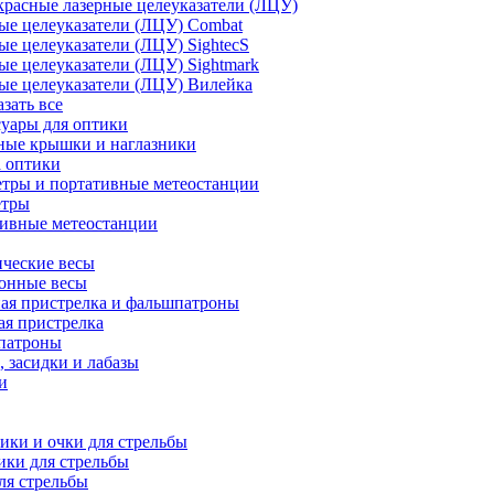
расные лазерные целеуказатели (ЛЦУ)
ые целеуказатели (ЛЦУ) Combat
ые целеуказатели (ЛЦУ) SightecS
ые целеуказатели (ЛЦУ) Sightmark
ые целеуказатели (ЛЦУ) Вилейка
азать все
уары для оптики
ные крышки и наглазники
а оптики
тры и портативные метеостанции
етры
тивные метеостанции
ческие весы
ронные весы
ая пристрелка и фальшпатроны
ая пристрелка
патроны
 засидки и лабазы
и
ки и очки для стрельбы
ки для стрельбы
ля стрельбы