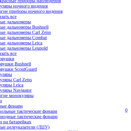
красные приборы наблюдения
уляры ночного видения
огие приборы ночного видения
азать все
ные дальномеры
ые дальномеры Bushnell
ые дальномеры Carl Zeiss
ные дальномеры Combat
ые дальномеры Leica
ые дальномеры Leupold
азать все
овушки
вушки Bushnell
овушки ScoutGuard
уляры
ляры Carl Zeiss
уляры Leica
ляры Navigator
огие монокуляры
и
ные фонари
0
вольные тактические фонари
диодные тактические фонари
 на батарейках
ые целеуказатели (ЛЦУ)