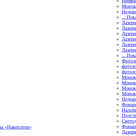
Инфра
Монок
Недор
... Пок
Лазер
Лазерн
Лазерн
Лазер
Лазерн
Лазерн
... Пок
Фотол
фотоло
фотол
Монок
Моноку
Монок
Моноку
Недор
Фонар
Налоб
Подст
Свето
Фонари
Лазерн