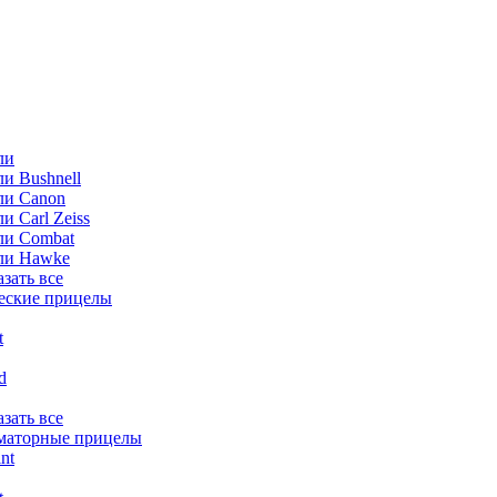
ли
и Bushnell
ли Canon
и Carl Zeiss
ли Combat
ли Hawke
азать все
еские прицелы
t
ld
азать все
маторные прицелы
nt