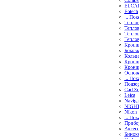
Comba
ELCAN
Eotech
... Пок
Тепло
Тепло
Тепло
Тепло
Кронш
Боков
Кольц
Кронш
Кронш
Основ
... Пок
Подзо
Carl Ze
Leica
Naviga
NIGH
Nikon
... Пок
Прибо
Аксесс
Бинок