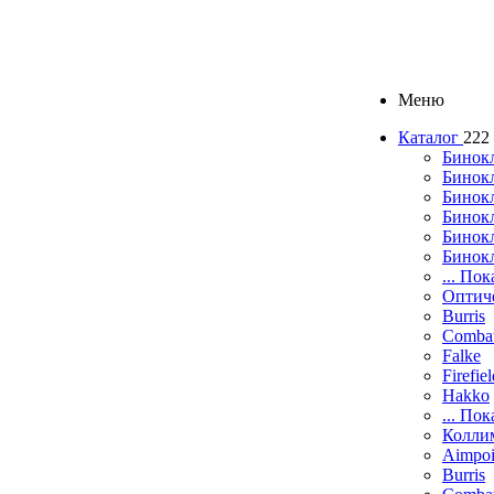
Меню
Каталог
222
Бинок
Бинокл
Бинок
Бинокл
Бинок
Бинок
... Пок
Оптич
Burris
Comba
Falke
Firefie
Hakko
... Пок
Колли
Aimpoi
Burris