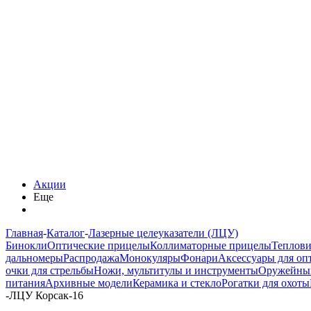
Акции
Еще
Главная
-
Каталог
-
Лазерные целеуказатели (ЛЦУ)
Бинокли
Оптические прицелы
Коллиматорные прицелы
Теплов
дальномеры
Распродажа
Монокуляры
Фонари
Аксессуары для оп
очки для стрельбы
Ножи, мультитулы и инструменты
Оружейны
питания
Архивные модели
Керамика и стекло
Рогатки для охоты
-
ЛЦУ Корсак-16