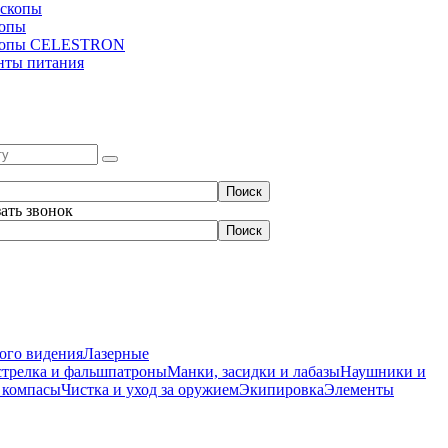
скопы
копы
копы CELESTRON
нты питания
зать звонок
ого видения
Лазерные
стрелка и фальшпатроны
Манки, засидки и лабазы
Наушники и
 компасы
Чистка и уход за оружием
Экипировка
Элементы