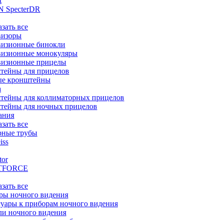
t
 SpecterDR
азать все
визоры
визионные бинокли
визионные монокуляры
визионные прицелы
тейны для прицелов
ые кронштейны
а
тейны для коллиматорных прицелов
тейны для ночных прицелов
ания
азать все
рные трубы
iss
tor
TFORCE
азать все
ры ночного видения
уары к приборам ночного видения
ли ночного видения