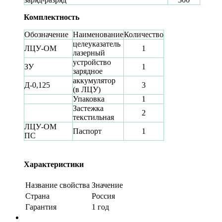
Комплектность
Обозначение
Наименование
Количество
целеуказатель
ЛЦУ-ОМ
1
лазерный
устройство
ЗУ
1
зарядное
аккумулятор
Д-0,125
3
(в ЛЦУ)
Упаковка
1
Застежка
2
текстильная
ЛЦУ-ОМ
Паспорт
1
ПС
Характеристики
Название свойства
Значение
Страна
Россия
Гарантия
1 год