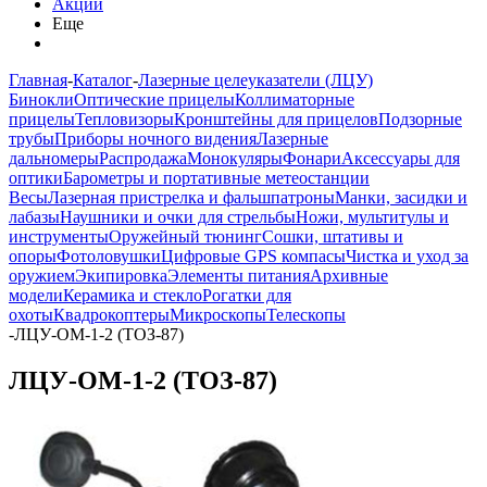
Акции
Еще
Главная
-
Каталог
-
Лазерные целеуказатели (ЛЦУ)
Бинокли
Оптические прицелы
Коллиматорные
прицелы
Тепловизоры
Кронштейны для прицелов
Подзорные
трубы
Приборы ночного видения
Лазерные
дальномеры
Распродажа
Монокуляры
Фонари
Аксессуары для
оптики
Барометры и портативные метеостанции
Весы
Лазерная пристрелка и фальшпатроны
Манки, засидки и
лабазы
Наушники и очки для стрельбы
Ножи, мультитулы и
инструменты
Оружейный тюнинг
Сошки, штативы и
опоры
Фотоловушки
Цифровые GPS компасы
Чистка и уход за
оружием
Экипировка
Элементы питания
Архивные
модели
Керамика и стекло
Рогатки для
охоты
Квадрокоптеры
Микроскопы
Телескопы
-
ЛЦУ-ОМ-1-2 (ТОЗ-87)
ЛЦУ-ОМ-1-2 (ТОЗ-87)