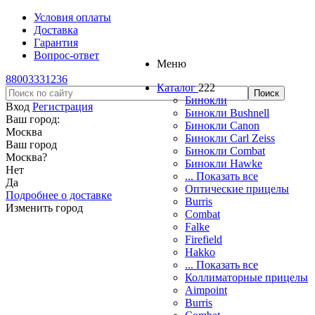
Условия оплаты
Доставка
Гарантия
Вопрос-ответ
Меню
88003331236
Каталог
222
Бинокли
Вход
Регистрация
Бинокли Bushnell
Ваш город:
Бинокли Canon
Москва
Бинокли Carl Zeiss
Ваш город
Бинокли Combat
Москва
?
Бинокли Hawke
Нет
... Показать все
Да
Оптические прицелы
Подробнее о доставке
Burris
Изменить город
Combat
Falke
Firefield
Hakko
... Показать все
Коллиматорные прицелы
Aimpoint
Burris