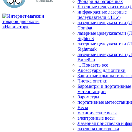
Фонари на батарейках
Лазерные целеуказатели 
инфракрасные лазерные
целеуказатели (ЛЦУ)
лазерные целеуказатели (
Combat
лазерные целеуказатели (
SightecS
лазерные целеуказатели (
Sightmark
лазерные целеуказатели (
Вилейка
... Показать все
Аксессуары для оптики
Защитные крышки и нагла
Чистка оптики
Барометры и портативные
метеостанции
барометры
портативные метеостанци
Весы
механические весы
электронные весы
Лазерная пристрелка и ф
лазерная пристрелка