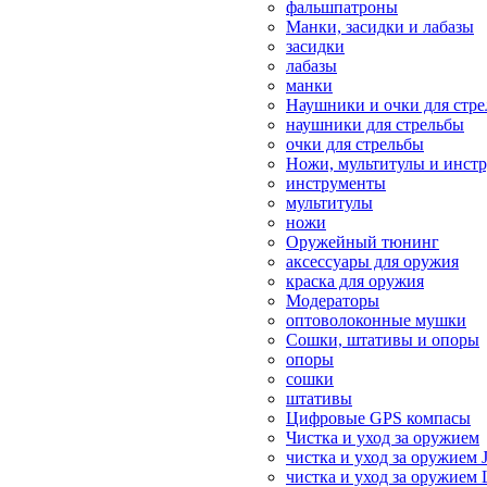
фальшпатроны
Манки, засидки и лабазы
засидки
лабазы
манки
Наушники и очки для стр
наушники для стрельбы
очки для стрельбы
Ножи, мультитулы и инст
инструменты
мультитулы
ножи
Оружейный тюнинг
аксессуары для оружия
краска для оружия
Модераторы
оптоволоконные мушки
Сошки, штативы и опоры
опоры
сошки
штативы
Цифровые GPS компасы
Чистка и уход за оружием
чистка и уход за оружием 
чистка и уход за оружием 