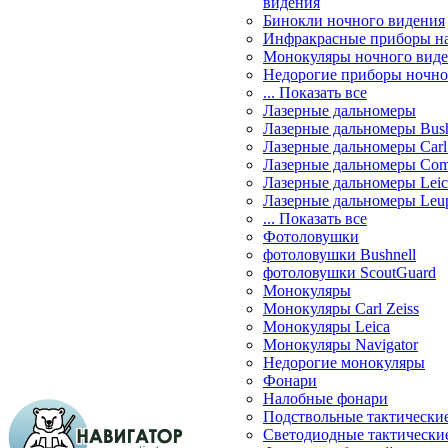
видения
Бинокли ночного видения
Инфракрасные приборы н
Монокуляры ночного вид
Недорогие приборы ночно
... Показать все
Лазерные дальномеры
Лазерные дальномеры Bush
Лазерные дальномеры Carl 
Лазерные дальномеры Com
Лазерные дальномеры Leic
Лазерные дальномеры Leu
... Показать все
Фотоловушки
фотоловушки Bushnell
фотоловушки ScoutGuard
Монокуляры
Монокуляры Carl Zeiss
Монокуляры Leica
Монокуляры Navigator
Недорогие монокуляры
Фонари
Налобные фонари
Подствольные тактически
Светодиодные тактически