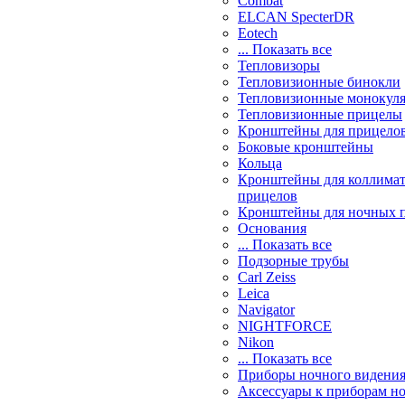
Combat
ELCAN SpecterDR
Eotech
... Показать все
Тепловизоры
Тепловизионные бинокли
Тепловизионные монокул
Тепловизионные прицелы
Кронштейны для прицело
Боковые кронштейны
Кольца
Кронштейны для коллима
прицелов
Кронштейны для ночных 
Основания
... Показать все
Подзорные трубы
Carl Zeiss
Leica
Navigator
NIGHTFORCE
Nikon
... Показать все
Приборы ночного видени
Аксессуары к приборам н