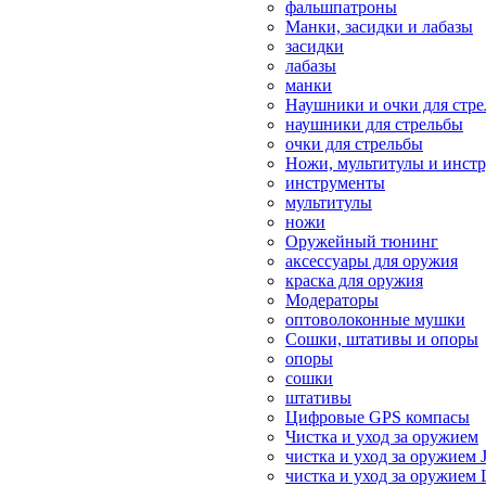
фальшпатроны
Манки, засидки и лабазы
засидки
лабазы
манки
Наушники и очки для стр
наушники для стрельбы
очки для стрельбы
Ножи, мультитулы и инст
инструменты
мультитулы
ножи
Оружейный тюнинг
аксессуары для оружия
краска для оружия
Модераторы
оптоволоконные мушки
Сошки, штативы и опоры
опоры
сошки
штативы
Цифровые GPS компасы
Чистка и уход за оружием
чистка и уход за оружием 
чистка и уход за оружием 