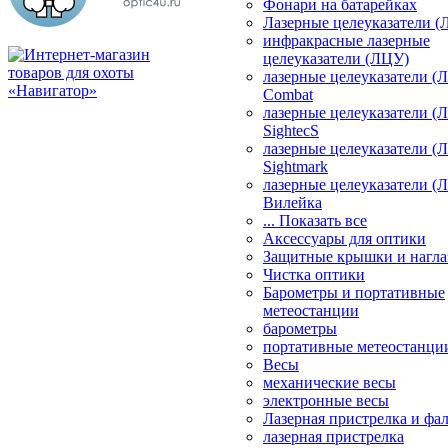
Фонари на батарейках
Лазерные целеуказатели 
инфракрасные лазерные
целеуказатели (ЛЦУ)
лазерные целеуказатели (
Combat
лазерные целеуказатели (
SightecS
лазерные целеуказатели (
Sightmark
лазерные целеуказатели (
Вилейка
... Показать все
Аксессуары для оптики
Защитные крышки и нагла
Чистка оптики
Барометры и портативные
метеостанции
барометры
портативные метеостанци
Весы
механические весы
электронные весы
Лазерная пристрелка и ф
лазерная пристрелка