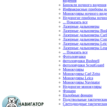
видения
Бинокли ночного видения
Инфракрасные приборы н
Монокуляры ночного вид
Недорогие приборы ночно
... Показать все
Лазерные дальномеры
Лазерные дальномеры Bush
Лазерные дальномеры Carl 
Лазерные дальномеры Com
Лазерные дальномеры Leic
Лазерные дальномеры Leu
... Показать все
Фотоловушки
фотоловушки Bushnell
фотоловушки ScoutGuard
Монокуляры
Монокуляры Carl Zeiss
Монокуляры Leica
Монокуляры Navigator
Недорогие монокуляры
Фонари
Налобные фонари
Подствольные тактически
Светодиодные тактически