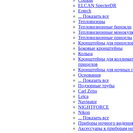
Combat
ELCAN SpecterDR
Eotech
... Показать все
Тепловизоры
Тепловизионные бинокли
Тепловизионные монокул
Тепловизионные прицелы
Кронштейны для прицело
Боковые кронштейны
Кольца
Кронштейны для коллима
прицелов
Кронштейны для ночных 
Основания
... Показать все
Подзорные трубы
Carl Zeiss
Leica
Navigator
NIGHTFORCE
Nikon
... Показать все
Приборы ночного видени
Аксессуары к приборам н