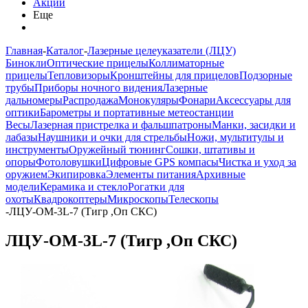
Акции
Еще
Главная
-
Каталог
-
Лазерные целеуказатели (ЛЦУ)
Бинокли
Оптические прицелы
Коллиматорные
прицелы
Тепловизоры
Кронштейны для прицелов
Подзорные
трубы
Приборы ночного видения
Лазерные
дальномеры
Распродажа
Монокуляры
Фонари
Аксессуары для
оптики
Барометры и портативные метеостанции
Весы
Лазерная пристрелка и фальшпатроны
Манки, засидки и
лабазы
Наушники и очки для стрельбы
Ножи, мультитулы и
инструменты
Оружейный тюнинг
Сошки, штативы и
опоры
Фотоловушки
Цифровые GPS компасы
Чистка и уход за
оружием
Экипировка
Элементы питания
Архивные
модели
Керамика и стекло
Рогатки для
охоты
Квадрокоптеры
Микроскопы
Телескопы
-
ЛЦУ-ОМ-3L-7 (Тигр ,Оп СКС)
ЛЦУ-ОМ-3L-7 (Тигр ,Оп СКС)