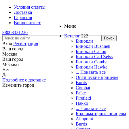
Условия оплаты
Доставка
Гарантия
Вопрос-ответ
Меню
88003331236
Каталог
222
Бинокли
Вход
Регистрация
Бинокли Bushnell
Ваш город:
Бинокли Canon
Москва
Бинокли Carl Zeiss
Ваш город
Бинокли Combat
Москва
?
Бинокли Hawke
Нет
... Показать все
Да
Оптические прицелы
Подробнее о доставке
Burris
Изменить город
Combat
Falke
Firefield
Hakko
... Показать все
Коллиматорные прицелы
Aimpoint
Burris