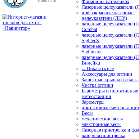
Фонари на батарейках
Лазерные целеуказатели 
инфракрасные лазерные
целеуказатели (ЛЦУ)
лазерные целеуказатели (
Combat
лазерные целеуказатели (
SightecS
лазерные целеуказатели (
Sightmark
лазерные целеуказатели (
Вилейка
... Показать все
Аксессуары для оптики
Защитные крышки и нагла
Чистка оптики
Барометры и портативные
метеостанции
барометры
портативные метеостанци
Весы
механические весы
электронные весы
Лазерная пристрелка и ф
лазерная пристрелка