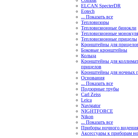
Combat
ELCAN SpecterDR
Eotech
... Показать все
Тепловизоры
Тепловизионные бинокли
Тепловизионные монокул
Тепловизионные прицелы
Кронштейны для прицело
Боковые кронштейны
Кольца
Кронштейны для коллима
прицелов
Кронштейны для ночных 
Основания
... Показать все
Подзорные трубы
Carl Zeiss
Leica
Navigator
NIGHTFORCE
Nikon
... Показать все
Приборы ночного видени
Аксессуары к приборам н