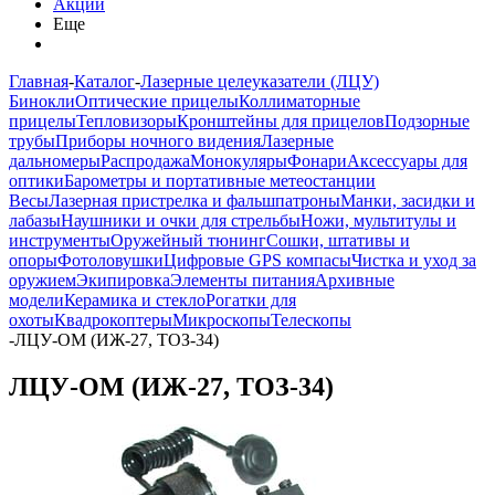
Акции
Еще
Главная
-
Каталог
-
Лазерные целеуказатели (ЛЦУ)
Бинокли
Оптические прицелы
Коллиматорные
прицелы
Тепловизоры
Кронштейны для прицелов
Подзорные
трубы
Приборы ночного видения
Лазерные
дальномеры
Распродажа
Монокуляры
Фонари
Аксессуары для
оптики
Барометры и портативные метеостанции
Весы
Лазерная пристрелка и фальшпатроны
Манки, засидки и
лабазы
Наушники и очки для стрельбы
Ножи, мультитулы и
инструменты
Оружейный тюнинг
Сошки, штативы и
опоры
Фотоловушки
Цифровые GPS компасы
Чистка и уход за
оружием
Экипировка
Элементы питания
Архивные
модели
Керамика и стекло
Рогатки для
охоты
Квадрокоптеры
Микроскопы
Телескопы
-
ЛЦУ-ОМ (ИЖ-27, ТОЗ-34)
ЛЦУ-ОМ (ИЖ-27, ТОЗ-34)