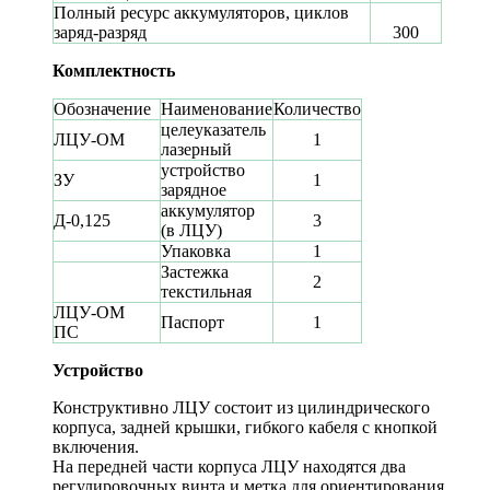
Полный ресурс аккумуляторов, циклов
заряд-разряд
300
Комплектность
Обозначение
Наименование
Количество
целеуказатель
ЛЦУ-ОМ
1
лазерный
устройство
ЗУ
1
зарядное
аккумулятор
Д-0,125
3
(в ЛЦУ)
Упаковка
1
Застежка
2
текстильная
ЛЦУ-ОМ
Паспорт
1
ПС
Устройство
Конструктивно ЛЦУ состоит из цилиндрического
корпуса, задней крышки, гибкого кабеля с кнопкой
включения.
На передней части корпуса ЛЦУ находятся два
регулировочных винта и метка для ориентирования.