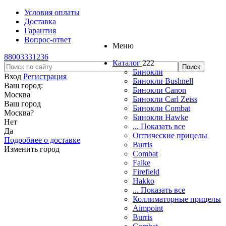
Условия оплаты
Доставка
Гарантия
Вопрос-ответ
Меню
88003331236
Каталог
222
Бинокли
Вход
Регистрация
Бинокли Bushnell
Ваш город:
Бинокли Canon
Москва
Бинокли Carl Zeiss
Ваш город
Бинокли Combat
Москва
?
Бинокли Hawke
Нет
... Показать все
Да
Оптические прицелы
Подробнее о доставке
Burris
Изменить город
Combat
Falke
Firefield
Hakko
... Показать все
Коллиматорные прицелы
Aimpoint
Burris