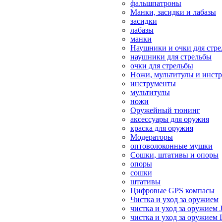
фальшпатроны
Манки, засидки и лабазы
засидки
лабазы
манки
Наушники и очки для стр
наушники для стрельбы
очки для стрельбы
Ножи, мультитулы и инст
инструменты
мультитулы
ножи
Оружейный тюнинг
аксессуары для оружия
краска для оружия
Модераторы
оптоволоконные мушки
Сошки, штативы и опоры
опоры
сошки
штативы
Цифровые GPS компасы
Чистка и уход за оружием
чистка и уход за оружием 
чистка и уход за оружием 