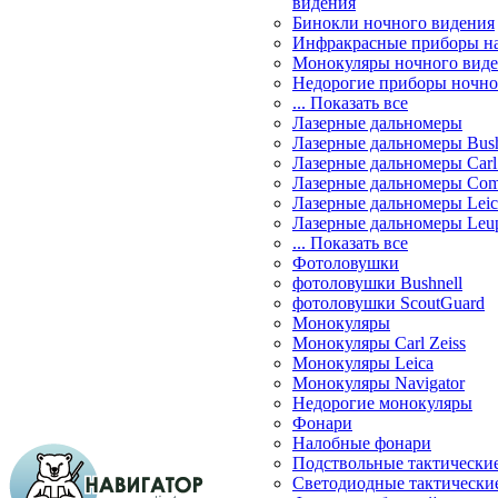
видения
Бинокли ночного видения
Инфракрасные приборы н
Монокуляры ночного вид
Недорогие приборы ночно
... Показать все
Лазерные дальномеры
Лазерные дальномеры Bush
Лазерные дальномеры Carl 
Лазерные дальномеры Com
Лазерные дальномеры Leic
Лазерные дальномеры Leu
... Показать все
Фотоловушки
фотоловушки Bushnell
фотоловушки ScoutGuard
Монокуляры
Монокуляры Carl Zeiss
Монокуляры Leica
Монокуляры Navigator
Недорогие монокуляры
Фонари
Налобные фонари
Подствольные тактически
Светодиодные тактически