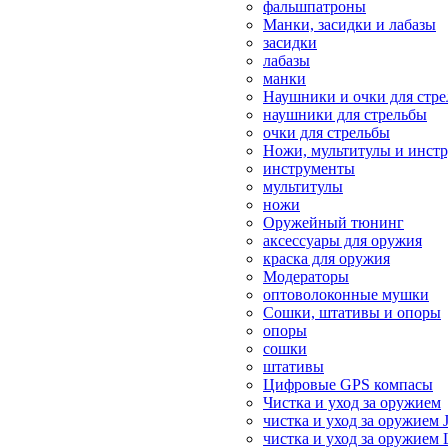
фальшпатроны
Манки, засидки и лабазы
засидки
лабазы
манки
Наушники и очки для стр
наушники для стрельбы
очки для стрельбы
Ножи, мультитулы и инст
инструменты
мультитулы
ножи
Оружейный тюнинг
аксессуары для оружия
краска для оружия
Модераторы
оптоволоконные мушки
Сошки, штативы и опоры
опоры
сошки
штативы
Цифровые GPS компасы
Чистка и уход за оружием
чистка и уход за оружием 
чистка и уход за оружием 