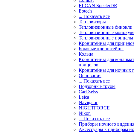
Combat
ELCAN SpecterDR
Eotech
... Показать все
Тепловизоры
Тепловизионные бинокли
Тепловизионные монокул
Тепловизионные прицелы
Кронштейны для прицело
Боковые кронштейны
Кольца
Кронштейны для коллима
прицелов
Кронштейны для ночных 
Основания
... Показать все
Подзорные трубы
Carl Zeiss
Leica
Navigator
NIGHTFORCE
Nikon
... Показать все
Приборы ночного видени
Аксессуары к приборам н