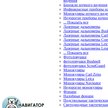
видения
Бинокли ночного видения
Инфракрасные приборы н
Монокуляры ночного вид
Недорогие приборы ночно
... Показать все
Лазерные дальномеры
Лазерные дальномеры Bush
Лазерные дальномеры Carl 
Лазерные дальномеры Com
Лазерные дальномеры Leic
Лазерные дальномеры Leu
... Показать все
Фотоловушки
фотоловушки Bushnell
фотоловушки ScoutGuard
Монокуляры
Монокуляры Carl Zeiss
Монокуляры Leica
Монокуляры Navigator
Недорогие монокуляры
Фонари
Налобные фонари
Подствольные тактически
Светодиодные тактически