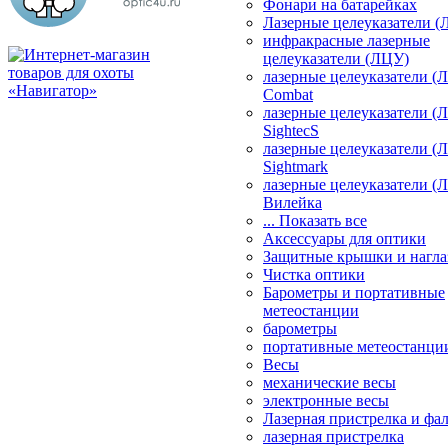
Фонари на батарейках
Лазерные целеуказатели 
инфракрасные лазерные
целеуказатели (ЛЦУ)
лазерные целеуказатели (
Combat
лазерные целеуказатели (
SightecS
лазерные целеуказатели (
Sightmark
лазерные целеуказатели (
Вилейка
... Показать все
Аксессуары для оптики
Защитные крышки и нагла
Чистка оптики
Барометры и портативные
метеостанции
барометры
портативные метеостанци
Весы
механические весы
электронные весы
Лазерная пристрелка и ф
лазерная пристрелка