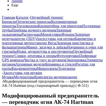
Акции
Еще
Главная
-
Каталог
-
Оружейный тюнинг
Бинокли
Оптические прицелы
Коллиматорные
прицелы
Тепловизоры
Кронштейны для прицелов
Подзорные
трубы
Приборы ночного видения
Лазерные
дальномеры
Распродажа
Монокуляры
Фонари
Лазерные
целеуказатели (ЛЦУ)
Аксессуары для оптики
Барометры и
портативные метеостанции
Весы
Лазерная пристрелка и
фальшпатроны
Манки, засидки и лабазы
Наушники и очки для
стрельбы
Ножи, мультитулы и инструменты
Оружейный
тюнинг
Сошки, штативы и опоры
Фотоловушки
Цифровые
GPS компасы
Чистка и уход за оружием
Экипировка
Элементы
питания
Архивные модели
Керамика и стекло
Рогатки для
охоты
Квадрокоптеры
Микроскопы
Телескопы
-
Аксессуары для оружия
Мушки
Модераторы
Комплекты модернизации
-
Модифицированный предохранитель — переводчик огня
АК-74 Hartman (под стационарный приклад) ( Ф-511)
Модифицированный предохранитель
— переводчик огня АК-74 Hartman