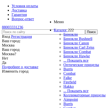
Условия оплаты
Доставка
Гарантия
Вопрос-ответ
Меню
88003331236
Каталог
222
Бинокли
Вход
Регистрация
Бинокли Bushnell
Ваш город:
Бинокли Canon
Москва
Бинокли Carl Zeiss
Ваш город
Бинокли Combat
Москва
?
Бинокли Hawke
Нет
... Показать все
Да
Оптические прицелы
Подробнее о доставке
Burris
Изменить город
Combat
Falke
Firefield
Hakko
... Показать все
Коллиматорные прицелы
Aimpoint
Burris