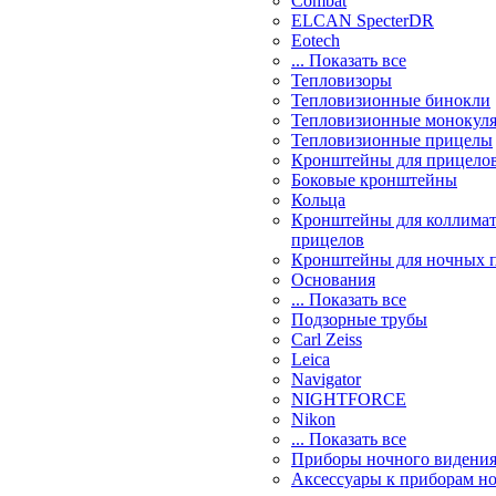
Combat
ELCAN SpecterDR
Eotech
... Показать все
Тепловизоры
Тепловизионные бинокли
Тепловизионные монокул
Тепловизионные прицелы
Кронштейны для прицело
Боковые кронштейны
Кольца
Кронштейны для коллима
прицелов
Кронштейны для ночных 
Основания
... Показать все
Подзорные трубы
Carl Zeiss
Leica
Navigator
NIGHTFORCE
Nikon
... Показать все
Приборы ночного видени
Аксессуары к приборам н