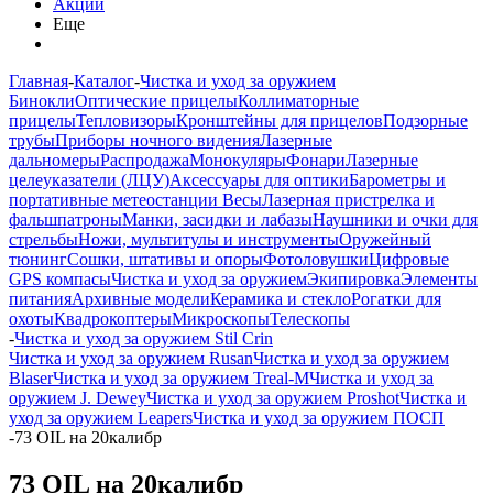
Акции
Еще
Главная
-
Каталог
-
Чистка и уход за оружием
Бинокли
Оптические прицелы
Коллиматорные
прицелы
Тепловизоры
Кронштейны для прицелов
Подзорные
трубы
Приборы ночного видения
Лазерные
дальномеры
Распродажа
Монокуляры
Фонари
Лазерные
целеуказатели (ЛЦУ)
Аксессуары для оптики
Барометры и
портативные метеостанции
Весы
Лазерная пристрелка и
фальшпатроны
Манки, засидки и лабазы
Наушники и очки для
стрельбы
Ножи, мультитулы и инструменты
Оружейный
тюнинг
Сошки, штативы и опоры
Фотоловушки
Цифровые
GPS компасы
Чистка и уход за оружием
Экипировка
Элементы
питания
Архивные модели
Керамика и стекло
Рогатки для
охоты
Квадрокоптеры
Микроскопы
Телескопы
-
Чистка и уход за оружием Stil Crin
Чистка и уход за оружием Rusan
Чистка и уход за оружием
Blaser
Чистка и уход за оружием Treal-M
Чистка и уход за
оружием J. Dewey
Чистка и уход за оружием Proshot
Чистка и
уход за оружием Leapers
Чистка и уход за оружием ПОСП
-
73 OIL на 20калибр
73 OIL на 20калибр