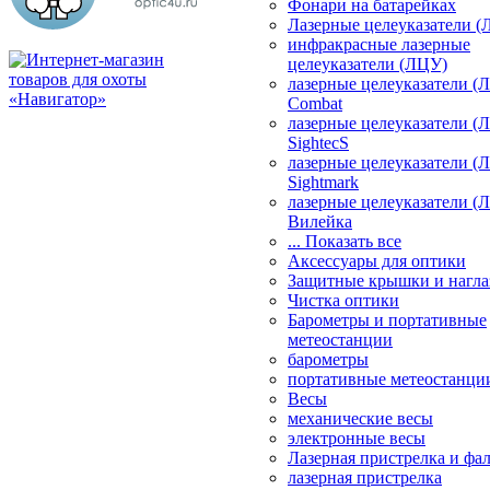
Фонари на батарейках
Лазерные целеуказатели 
инфракрасные лазерные
целеуказатели (ЛЦУ)
лазерные целеуказатели (
Combat
лазерные целеуказатели (
SightecS
лазерные целеуказатели (
Sightmark
лазерные целеуказатели (
Вилейка
... Показать все
Аксессуары для оптики
Защитные крышки и нагла
Чистка оптики
Барометры и портативные
метеостанции
барометры
портативные метеостанци
Весы
механические весы
электронные весы
Лазерная пристрелка и ф
лазерная пристрелка