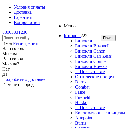
Условия оплаты
Доставка
Гарантия
Вопрос-ответ
Меню
88003331236
Каталог
222
Бинокли
Вход
Регистрация
Бинокли Bushnell
Ваш город:
Бинокли Canon
Москва
Бинокли Carl Zeiss
Ваш город
Бинокли Combat
Москва
?
Бинокли Hawke
Нет
... Показать все
Да
Оптические прицелы
Подробнее о доставке
Burris
Изменить город
Combat
Falke
Firefield
Hakko
... Показать все
Коллиматорные прицелы
Aimpoint
Burris