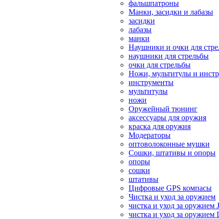
фальшпатроны
Манки, засидки и лабазы
засидки
лабазы
манки
Наушники и очки для стр
наушники для стрельбы
очки для стрельбы
Ножи, мультитулы и инст
инструменты
мультитулы
ножи
Оружейный тюнинг
аксессуары для оружия
краска для оружия
Модераторы
оптоволоконные мушки
Сошки, штативы и опоры
опоры
сошки
штативы
Цифровые GPS компасы
Чистка и уход за оружием
чистка и уход за оружием 
чистка и уход за оружием 