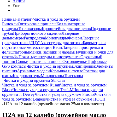
Акции
Еще
Главная
-
Каталог
-
Чистка и уход за оружием
Бинокли
Оптические прицелы
Коллиматорные
прицелы
Тепловизоры
Кронштейны для прицелов
Подзорные
трубы
Приборы ночного видения
Лазерные
дальномеры
Распродажа
Монокуляры
Фонари
Лазерные
целеуказатели (ЛЦУ)
Аксессуары для оптики
Барометры и
портативные метеостанции
Весы
Лазерная пристрелка и
фальшпатроны
Манки, засидки и лабазы
Наушники и очки для
стрельбы
Ножи, мультитулы и инструменты
Оружейный
тюнинг
Сошки, штативы и опоры
Фотоловушки
Цифровые
GPS компасы
Чистка и уход за оружием
Экипировка
Элементы
питания
Архивные модели
Керамика и стекло
Рогатки для
охоты
Квадрокоптеры
Микроскопы
Телескопы
-
Чистка и уход за оружием Stil Crin
Чистка и уход за оружием Rusan
Чистка и уход за оружием
Blaser
Чистка и уход за оружием Treal-M
Чистка и уход за
оружием J. Dewey
Чистка и уход за оружием Proshot
Чистка и
уход за оружием Leapers
Чистка и уход за оружием ПОСП
-
112А на 12 калибр (оружейное масло 25мл в комплекте)
112А на 12 калибр (оружейное масло