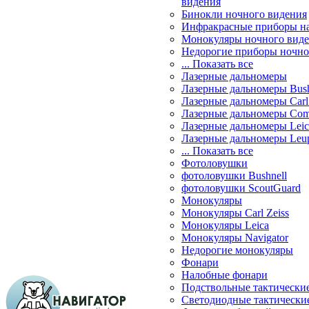
видения
Бинокли ночного видения
Инфракрасные приборы н
Монокуляры ночного вид
Недорогие приборы ночно
... Показать все
Лазерные дальномеры
Лазерные дальномеры Bush
Лазерные дальномеры Carl 
Лазерные дальномеры Com
Лазерные дальномеры Leic
Лазерные дальномеры Leu
... Показать все
Фотоловушки
фотоловушки Bushnell
фотоловушки ScoutGuard
Монокуляры
Монокуляры Carl Zeiss
Монокуляры Leica
Монокуляры Navigator
Недорогие монокуляры
Фонари
Налобные фонари
Подствольные тактически
Светодиодные тактически