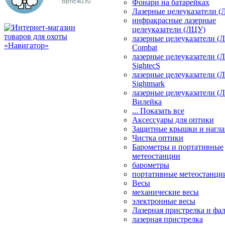
Фонари на батарейках
Лазерные целеуказатели 
инфракрасные лазерные
целеуказатели (ЛЦУ)
лазерные целеуказатели (
Combat
лазерные целеуказатели (
SightecS
лазерные целеуказатели (
Sightmark
лазерные целеуказатели (
Вилейка
... Показать все
Аксессуары для оптики
Защитные крышки и нагла
Чистка оптики
Барометры и портативные
метеостанции
барометры
портативные метеостанци
Весы
механические весы
электронные весы
Лазерная пристрелка и ф
лазерная пристрелка