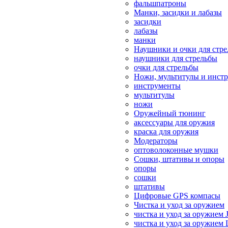
фальшпатроны
Манки, засидки и лабазы
засидки
лабазы
манки
Наушники и очки для стр
наушники для стрельбы
очки для стрельбы
Ножи, мультитулы и инст
инструменты
мультитулы
ножи
Оружейный тюнинг
аксессуары для оружия
краска для оружия
Модераторы
оптоволоконные мушки
Сошки, штативы и опоры
опоры
сошки
штативы
Цифровые GPS компасы
Чистка и уход за оружием
чистка и уход за оружием 
чистка и уход за оружием 