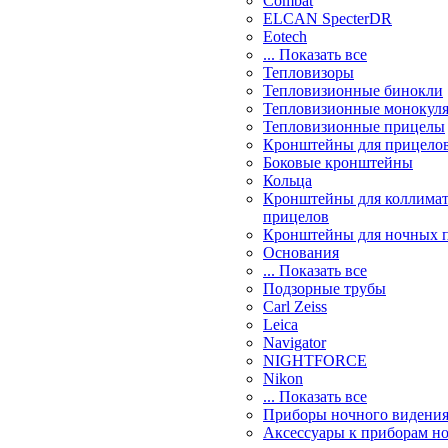
Combat
ELCAN SpecterDR
Eotech
... Показать все
Тепловизоры
Тепловизионные бинокли
Тепловизионные монокул
Тепловизионные прицелы
Кронштейны для прицело
Боковые кронштейны
Кольца
Кронштейны для коллима
прицелов
Кронштейны для ночных 
Основания
... Показать все
Подзорные трубы
Carl Zeiss
Leica
Navigator
NIGHTFORCE
Nikon
... Показать все
Приборы ночного видени
Аксессуары к приборам н