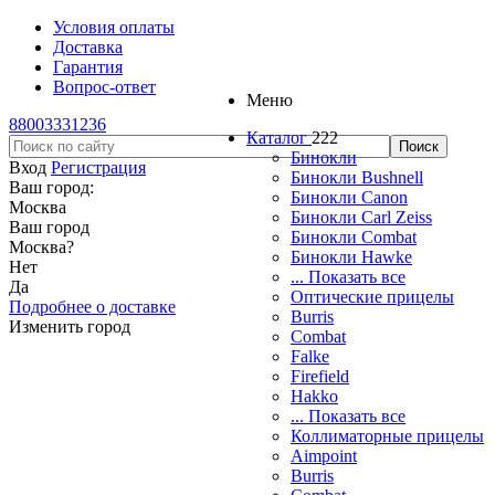
Условия оплаты
Доставка
Гарантия
Вопрос-ответ
Меню
88003331236
Каталог
222
Бинокли
Вход
Регистрация
Бинокли Bushnell
Ваш город:
Бинокли Canon
Москва
Бинокли Carl Zeiss
Ваш город
Бинокли Combat
Москва
?
Бинокли Hawke
Нет
... Показать все
Да
Оптические прицелы
Подробнее о доставке
Burris
Изменить город
Combat
Falke
Firefield
Hakko
... Показать все
Коллиматорные прицелы
Aimpoint
Burris