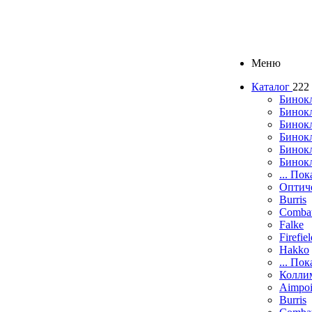
Меню
Каталог
222
Бинок
Бинокл
Бинок
Бинокл
Бинок
Бинок
... Пок
Оптич
Burris
Comba
Falke
Firefie
Hakko
... Пок
Колли
Aimpoi
Burris