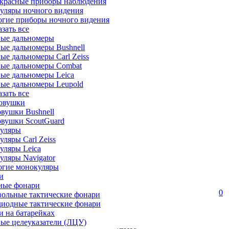
красные приборы наблюдения
уляры ночного видения
огие приборы ночного видения
азать все
ные дальномеры
ые дальномеры Bushnell
ые дальномеры Carl Zeiss
ные дальномеры Combat
ые дальномеры Leica
ые дальномеры Leupold
азать все
овушки
вушки Bushnell
овушки ScoutGuard
уляры
ляры Carl Zeiss
уляры Leica
ляры Navigator
огие монокуляры
и
ные фонари
0
вольные тактические фонари
диодные тактические фонари
 на батарейках
ые целеуказатели (ЛЦУ)