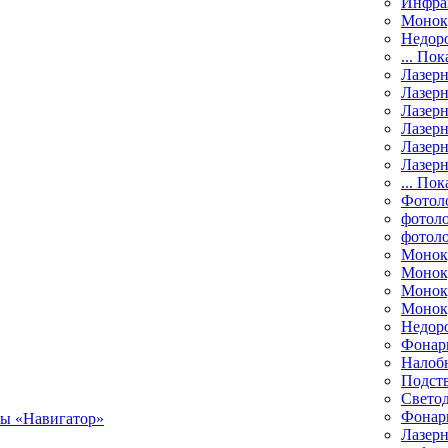
Инфра
Монок
Недор
... Пок
Лазер
Лазерн
Лазерн
Лазер
Лазерн
Лазерн
... Пок
Фотол
фотоло
фотол
Монок
Моноку
Монок
Моноку
Недор
Фонар
Налоб
Подст
Свето
Фонари
Лазерн