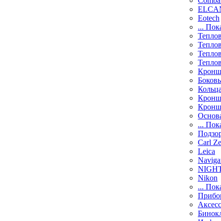
Comba
ELCAN
Eotech
... Пок
Тепло
Тепло
Тепло
Тепло
Кронш
Боков
Кольц
Кронш
Кронш
Основ
... Пок
Подзо
Carl Ze
Leica
Naviga
NIGH
Nikon
... Пок
Прибо
Аксесс
Бинок