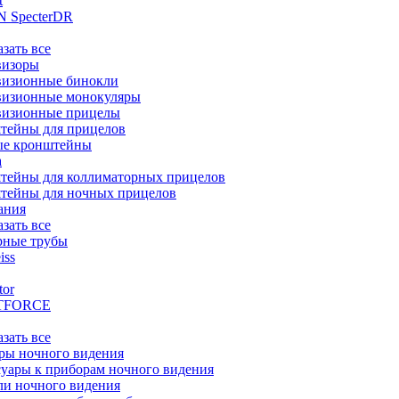
t
 SpecterDR
азать все
визоры
визионные бинокли
визионные монокуляры
визионные прицелы
тейны для прицелов
ые кронштейны
а
тейны для коллиматорных прицелов
тейны для ночных прицелов
ания
азать все
рные трубы
iss
tor
TFORCE
азать все
ры ночного видения
уары к приборам ночного видения
ли ночного видения