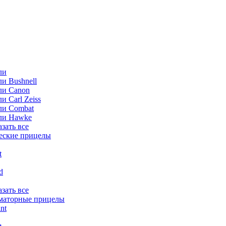
ли
и Bushnell
ли Canon
и Carl Zeiss
ли Combat
ли Hawke
азать все
еские прицелы
t
ld
азать все
маторные прицелы
nt