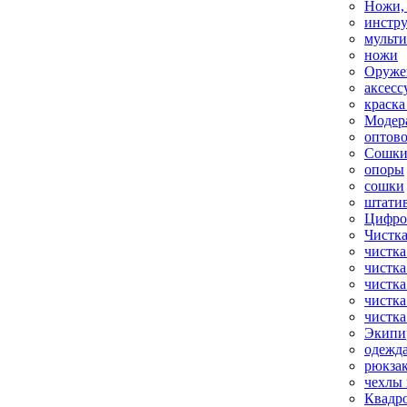
Ножи,
инстр
мульт
ножи
Оруже
аксесс
краска
Модер
оптов
Сошки
опоры
сошки
штати
Цифро
Чистка
чистка
чистка
чистка
чистка
чистка
Экипи
одежд
рюкза
чехлы 
Квадр