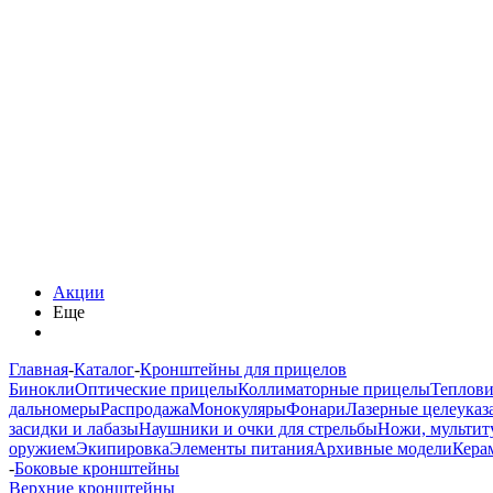
Акции
Еще
Главная
-
Каталог
-
Кронштейны для прицелов
Бинокли
Оптические прицелы
Коллиматорные прицелы
Теплов
дальномеры
Распродажа
Монокуляры
Фонари
Лазерные целеуказ
засидки и лабазы
Наушники и очки для стрельбы
Ножи, мультит
оружием
Экипировка
Элементы питания
Архивные модели
Кера
-
Боковые кронштейны
Верхние кронштейны