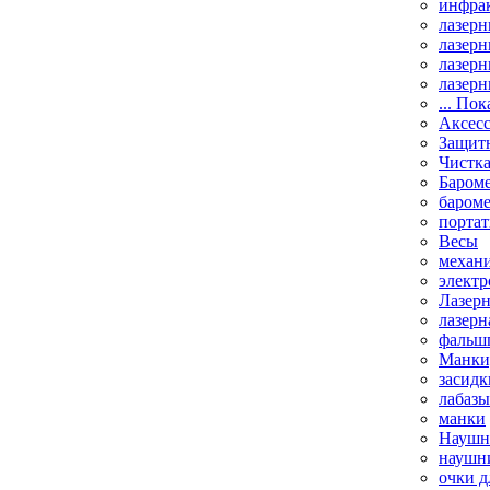
инфрак
лазерн
лазерн
лазерн
лазерн
... Пок
Аксесс
Защит
Чистк
Бароме
баром
порта
Весы
механи
элект
Лазерн
лазерн
фальш
Манки,
засидк
лабазы
манки
Наушни
наушни
очки д