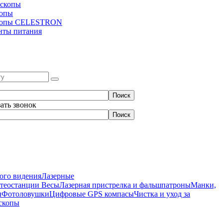
скопы
копы
копы CELESTRON
нты питания
зать звонок
ого видения
Лазерные
етеостанции
Весы
Лазерная пристрелка и фальшпатроны
Манки,
ы
Фотоловушки
Цифровые GPS компасы
Чистка и уход за
скопы