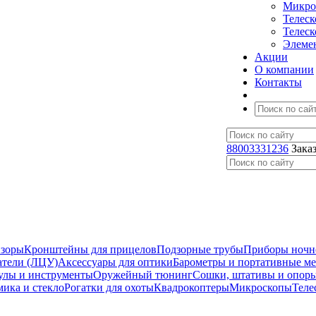
Микро
Телес
Телес
Элеме
Акции
О компании
Контакты
88003331236
Зака
изоры
Кронштейны для прицелов
Подзорные трубы
Приборы ночн
атели (ЛЦУ)
Аксессуары для оптики
Барометры и портативные м
улы и инструменты
Оружейный тюнинг
Сошки, штативы и опор
мика и стекло
Рогатки для охоты
Квадрокоптеры
Микроскопы
Теле