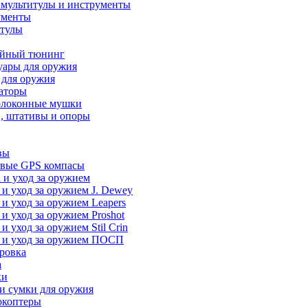
 мультитулы и инструменты
ументы
итулы
йный тюнинг
уары для оружия
 для оружия
аторы
олоконные мушки
, штативы и опоры
вы
вые GPS компасы
 и уход за оружием
 и уход за оружием J. Dewey
 и уход за оружием Leapers
 и уход за оружием Proshot
 и уход за оружием Stil Crin
 и уход за оружием ПОСП
ровка
а
ки
и сумки для оружия
окоптеры