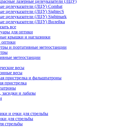
расные лазерные целеуказатели (ЛЦУ)
ые целеуказатели (ЛЦУ) Combat
ые целеуказатели (ЛЦУ) SightecS
ые целеуказатели (ЛЦУ) Sightmark
ые целеуказатели (ЛЦУ) Вилейка
азать все
уары для оптики
ные крышки и наглазники
а оптики
тры и портативные метеостанции
етры
тивные метеостанции
ческие весы
ронные весы
ая пристрелка и фальшпатроны
ая пристрелка
патроны
 засидки и лабазы
и
ки и очки для стрельбы
ки для стрельбы
ля стрельбы