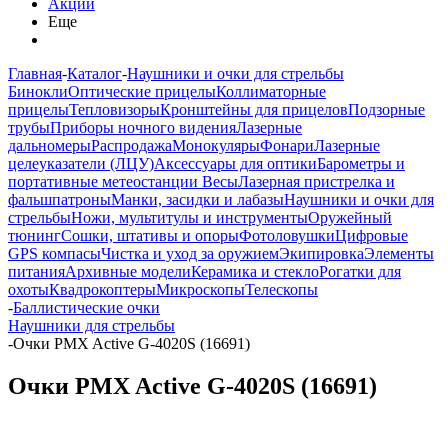
Акции
Еще
Главная
-
Каталог
-
Наушники и очки для стрельбы
Бинокли
Оптические прицелы
Коллиматорные
прицелы
Тепловизоры
Кронштейны для прицелов
Подзорные
трубы
Приборы ночного видения
Лазерные
дальномеры
Распродажа
Монокуляры
Фонари
Лазерные
целеуказатели (ЛЦУ)
Аксессуары для оптики
Барометры и
портативные метеостанции
Весы
Лазерная пристрелка и
фальшпатроны
Манки, засидки и лабазы
Наушники и очки для
стрельбы
Ножи, мультитулы и инструменты
Оружейный
тюнинг
Сошки, штативы и опоры
Фотоловушки
Цифровые
GPS компасы
Чистка и уход за оружием
Экипировка
Элементы
питания
Архивные модели
Керамика и стекло
Рогатки для
охоты
Квадрокоптеры
Микроскопы
Телескопы
-
Баллистические очки
Наушники для стрельбы
-
Очки PMX Active G-4020S (16691)
Очки PMX Active G-4020S (16691)