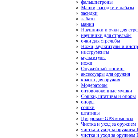
фальшпатроны
Манки, засидки и лабазы
засидки
лабазы
манки
Наушники и очки для стр
наушники для стрельбы
очки для стрельбы
Ножи, мультитулы и инст
инструменты
мультитулы
ножи
Оружейный тюнинг
аксессуары для оружия
краска для оружия
Модераторы
оптоволоконные мушки
Сошки, штативы и опоры
опоры
сошки
штативы
Цифровые GPS компасы
Чистка и уход за оружием
чистка и уход за оружием 
чистка и уход за оружием 