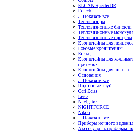
Combat
ELCAN SpecterDR
Eotech
... Показать все
Тепловизоры
Тепловизионные бинокли
Тепловизионные монокул
Тепловизионные прицелы
Кронштейны для прицело
Боковые кронштейны
Кольца
Кронштейны для коллима
прицелов
Кронштейны для ночных 
Основания
... Показать все
Подзорные трубы
Carl Zeiss
Leica
Navigator
NIGHTFORCE
Nikon
... Показать все
Приборы ночного видени
Аксессуары к приборам н