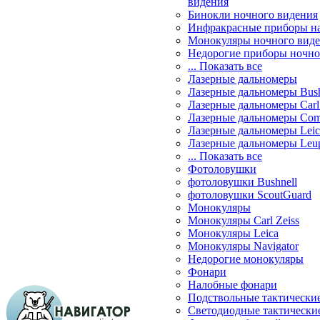
видения
Бинокли ночного видения
Инфракрасные приборы н
Монокуляры ночного вид
Недорогие приборы ночно
... Показать все
Лазерные дальномеры
Лазерные дальномеры Bush
Лазерные дальномеры Carl 
Лазерные дальномеры Com
Лазерные дальномеры Leic
Лазерные дальномеры Leu
... Показать все
Фотоловушки
фотоловушки Bushnell
фотоловушки ScoutGuard
Монокуляры
Монокуляры Carl Zeiss
Монокуляры Leica
Монокуляры Navigator
Недорогие монокуляры
Фонари
Налобные фонари
Подствольные тактически
Светодиодные тактически