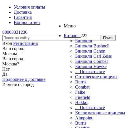
Условия оплаты
Доставка
Гарантия
Вопрос-ответ
Меню
88003331236
Каталог
222
Бинокли
Вход
Регистрация
Бинокли Bushnell
Ваш город:
Бинокли Canon
Москва
Бинокли Carl Zeiss
Ваш город
Бинокли Combat
Москва
?
Бинокли Hawke
Нет
... Показать все
Да
Оптические прицелы
Подробнее о доставке
Burris
Изменить город
Combat
Falke
Firefield
Hakko
... Показать все
Коллиматорные прицелы
Aimpoint
Burris