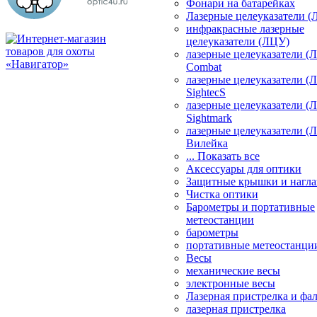
Фонари на батарейках
Лазерные целеуказатели 
инфракрасные лазерные
целеуказатели (ЛЦУ)
лазерные целеуказатели (
Combat
лазерные целеуказатели (
SightecS
лазерные целеуказатели (
Sightmark
лазерные целеуказатели (
Вилейка
... Показать все
Аксессуары для оптики
Защитные крышки и нагла
Чистка оптики
Барометры и портативные
метеостанции
барометры
портативные метеостанци
Весы
механические весы
электронные весы
Лазерная пристрелка и ф
лазерная пристрелка