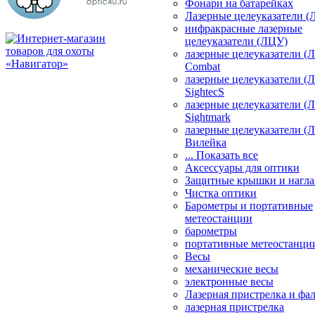
Фонари на батарейках
Лазерные целеуказатели 
инфракрасные лазерные
целеуказатели (ЛЦУ)
лазерные целеуказатели (
Combat
лазерные целеуказатели (
SightecS
лазерные целеуказатели (
Sightmark
лазерные целеуказатели (
Вилейка
... Показать все
Аксессуары для оптики
Защитные крышки и нагла
Чистка оптики
Барометры и портативные
метеостанции
барометры
портативные метеостанци
Весы
механические весы
электронные весы
Лазерная пристрелка и ф
лазерная пристрелка