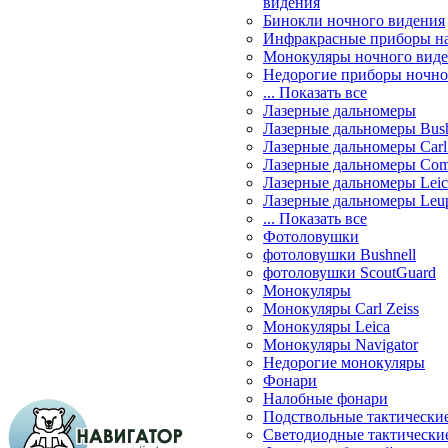
видения
Бинокли ночного видения
Инфракрасные приборы н
Монокуляры ночного вид
Недорогие приборы ночно
... Показать все
Лазерные дальномеры
Лазерные дальномеры Bush
Лазерные дальномеры Carl 
Лазерные дальномеры Com
Лазерные дальномеры Leic
Лазерные дальномеры Leu
... Показать все
Фотоловушки
фотоловушки Bushnell
фотоловушки ScoutGuard
Монокуляры
Монокуляры Carl Zeiss
Монокуляры Leica
Монокуляры Navigator
Недорогие монокуляры
Фонари
Налобные фонари
Подствольные тактически
Светодиодные тактически