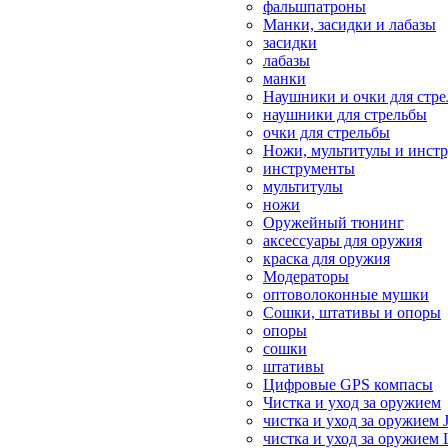
фальшпатроны
Манки, засидки и лабазы
засидки
лабазы
манки
Наушники и очки для стр
наушники для стрельбы
очки для стрельбы
Ножи, мультитулы и инст
инструменты
мультитулы
ножи
Оружейный тюнинг
аксессуары для оружия
краска для оружия
Модераторы
оптоволоконные мушки
Сошки, штативы и опоры
опоры
сошки
штативы
Цифровые GPS компасы
Чистка и уход за оружием
чистка и уход за оружием 
чистка и уход за оружием 