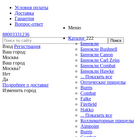
Условия оплаты
Доставка
Гарантия
Вопрос-ответ
Меню
88003331236
Каталог
222
Бинокли
Вход
Регистрация
Бинокли Bushnell
Ваш город:
Бинокли Canon
Москва
Бинокли Carl Zeiss
Ваш город
Бинокли Combat
Москва
?
Бинокли Hawke
Нет
... Показать все
Да
Оптические прицелы
Подробнее о доставке
Burris
Изменить город
Combat
Falke
Firefield
Hakko
... Показать все
Коллиматорные прицелы
Aimpoint
Burris