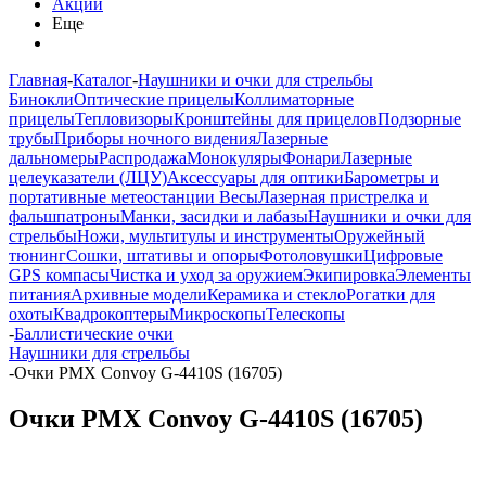
Акции
Еще
Главная
-
Каталог
-
Наушники и очки для стрельбы
Бинокли
Оптические прицелы
Коллиматорные
прицелы
Тепловизоры
Кронштейны для прицелов
Подзорные
трубы
Приборы ночного видения
Лазерные
дальномеры
Распродажа
Монокуляры
Фонари
Лазерные
целеуказатели (ЛЦУ)
Аксессуары для оптики
Барометры и
портативные метеостанции
Весы
Лазерная пристрелка и
фальшпатроны
Манки, засидки и лабазы
Наушники и очки для
стрельбы
Ножи, мультитулы и инструменты
Оружейный
тюнинг
Сошки, штативы и опоры
Фотоловушки
Цифровые
GPS компасы
Чистка и уход за оружием
Экипировка
Элементы
питания
Архивные модели
Керамика и стекло
Рогатки для
охоты
Квадрокоптеры
Микроскопы
Телескопы
-
Баллистические очки
Наушники для стрельбы
-
Очки PMX Convoy G-4410S (16705)
Очки PMX Convoy G-4410S (16705)