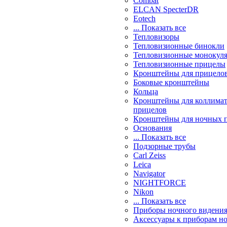
Combat
ELCAN SpecterDR
Eotech
... Показать все
Тепловизоры
Тепловизионные бинокли
Тепловизионные монокул
Тепловизионные прицелы
Кронштейны для прицело
Боковые кронштейны
Кольца
Кронштейны для коллима
прицелов
Кронштейны для ночных 
Основания
... Показать все
Подзорные трубы
Carl Zeiss
Leica
Navigator
NIGHTFORCE
Nikon
... Показать все
Приборы ночного видени
Аксессуары к приборам н