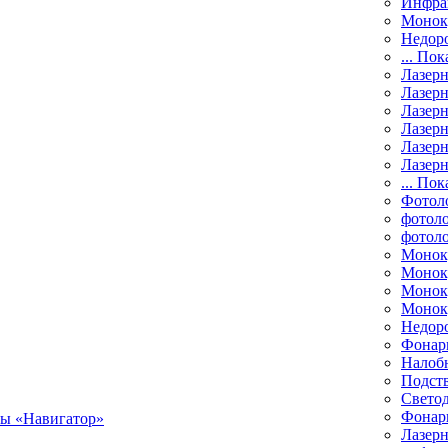
Инфра
Монок
Недор
... Пок
Лазер
Лазерн
Лазерн
Лазер
Лазерн
Лазерн
... Пок
Фотол
фотоло
фотол
Монок
Моноку
Монок
Моноку
Недор
Фонар
Налоб
Подст
Свето
Фонари
Лазерн