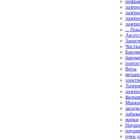
инфрак
лазерн
лазерн
лазерн
лазерн
... Пок
Аксесс
Защит
Чистк
Бароме
баром
порта
Весы
механи
элект
Лазерн
лазерн
фальш
Манки,
засидк
лабазы
манки
Наушни
наушни
очки д