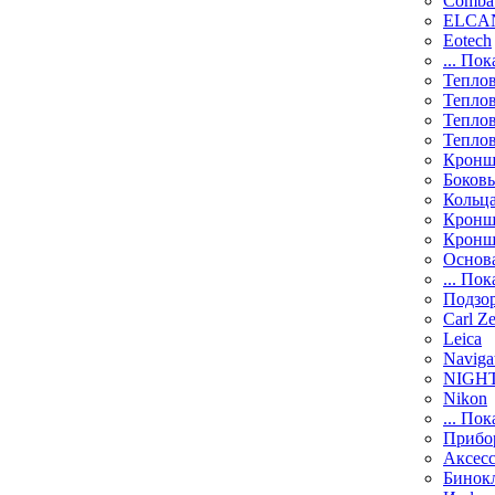
Comba
ELCAN
Eotech
... Пок
Тепло
Тепло
Тепло
Тепло
Кронш
Боков
Кольц
Кронш
Кронш
Основ
... Пок
Подзо
Carl Ze
Leica
Naviga
NIGH
Nikon
... Пок
Прибо
Аксесс
Бинок