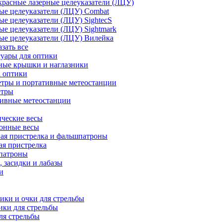
расные лазерные целеуказатели (ЛЦУ)
ые целеуказатели (ЛЦУ) Combat
ые целеуказатели (ЛЦУ) SightecS
ые целеуказатели (ЛЦУ) Sightmark
ые целеуказатели (ЛЦУ) Вилейка
азать все
уары для оптики
ные крышки и наглазники
а оптики
тры и портативные метеостанции
етры
тивные метеостанции
ческие весы
ронные весы
ая пристрелка и фальшпатроны
ая пристрелка
патроны
 засидки и лабазы
и
ки и очки для стрельбы
ки для стрельбы
ля стрельбы