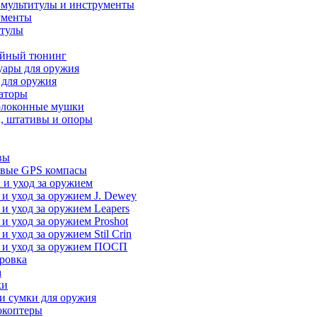
 мультитулы и инструменты
ументы
итулы
йный тюнинг
уары для оружия
 для оружия
аторы
олоконные мушки
, штативы и опоры
вы
вые GPS компасы
 и уход за оружием
 и уход за оружием J. Dewey
 и уход за оружием Leapers
 и уход за оружием Proshot
 и уход за оружием Stil Crin
 и уход за оружием ПОСП
ровка
а
ки
и сумки для оружия
окоптеры