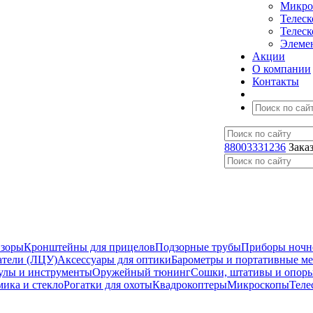
Микро
Телес
Телес
Элеме
Акции
О компании
Контакты
88003331236
Зака
изоры
Кронштейны для прицелов
Подзорные трубы
Приборы ночн
атели (ЛЦУ)
Аксессуары для оптики
Барометры и портативные м
улы и инструменты
Оружейный тюнинг
Сошки, штативы и опор
мика и стекло
Рогатки для охоты
Квадрокоптеры
Микроскопы
Теле