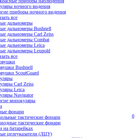
красные приборы наблюдения
уляры ночного видения
огие приборы ночного видения
азать все
ные дальномеры
ые дальномеры Bushnell
ые дальномеры Carl Zeiss
ные дальномеры Combat
ые дальномеры Leica
ые дальномеры Leupold
азать все
овушки
вушки Bushnell
овушки ScoutGuard
уляры
ляры Carl Zeiss
уляры Leica
ляры Navigator
огие монокуляры
и
ные фонари
0
вольные тактические фонари
диодные тактические фонари
 на батарейках
ые целеуказатели (ЛЦУ)