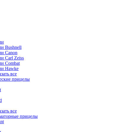
ли
и Bushnell
ли Canon
и Carl Zeiss
ли Combat
ли Hawke
азать все
еские прицелы
t
ld
азать все
маторные прицелы
nt