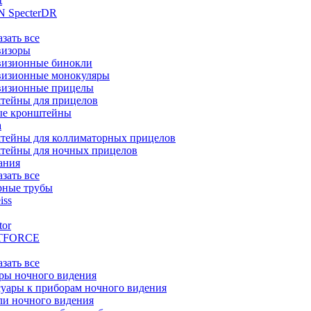
t
 SpecterDR
азать все
визоры
визионные бинокли
визионные монокуляры
визионные прицелы
тейны для прицелов
ые кронштейны
а
тейны для коллиматорных прицелов
тейны для ночных прицелов
ания
азать все
рные трубы
iss
tor
TFORCE
азать все
ры ночного видения
уары к приборам ночного видения
ли ночного видения