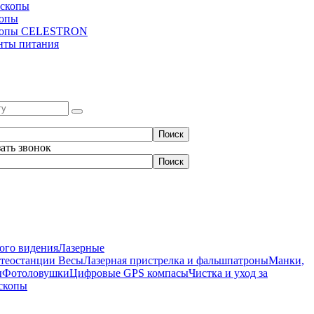
скопы
копы
копы CELESTRON
нты питания
зать звонок
ого видения
Лазерные
етеостанции
Весы
Лазерная пристрелка и фальшпатроны
Манки,
ы
Фотоловушки
Цифровые GPS компасы
Чистка и уход за
скопы