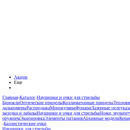
Акции
Еще
Главная
-
Каталог
-
Наушники и очки для стрельбы
Бинокли
Оптические прицелы
Коллиматорные прицелы
Теплов
дальномеры
Распродажа
Монокуляры
Фонари
Лазерные целеуказ
засидки и лабазы
Наушники и очки для стрельбы
Ножи, мультит
оружием
Экипировка
Элементы питания
Архивные модели
Кера
-
Баллистические очки
Наушники для стрельбы