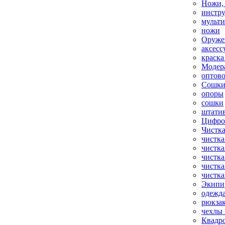
Ножи,
инстр
мульт
ножи
Оруже
аксесс
краска
Модер
оптов
Сошки
опоры
сошки
штати
Цифро
Чистка
чистка
чистка
чистка
чистка
чистка
Экипи
одежд
рюкза
чехлы 
Квадр