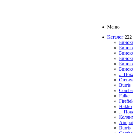
Меню
Каталог
222
Бинок
Бинокл
Бинок
Бинокл
Бинок
Бинок
... Пок
Оптич
Burris
Comba
Falke
Firefie
Hakko
... Пок
Колли
Aimpoi
Burris