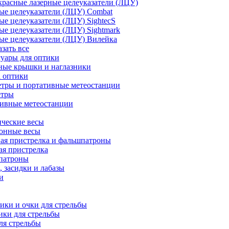
расные лазерные целеуказатели (ЛЦУ)
ые целеуказатели (ЛЦУ) Combat
ые целеуказатели (ЛЦУ) SightecS
ые целеуказатели (ЛЦУ) Sightmark
ые целеуказатели (ЛЦУ) Вилейка
азать все
уары для оптики
ные крышки и наглазники
а оптики
тры и портативные метеостанции
етры
тивные метеостанции
ческие весы
ронные весы
ая пристрелка и фальшпатроны
ая пристрелка
патроны
 засидки и лабазы
и
ки и очки для стрельбы
ки для стрельбы
ля стрельбы