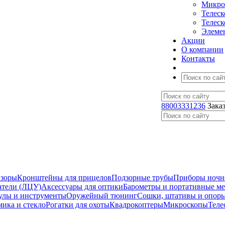
Микро
Телес
Телес
Элеме
Акции
О компании
Контакты
88003331236
Зака
изоры
Кронштейны для прицелов
Подзорные трубы
Приборы ночн
атели (ЛЦУ)
Аксессуары для оптики
Барометры и портативные м
улы и инструменты
Оружейный тюнинг
Сошки, штативы и опор
мика и стекло
Рогатки для охоты
Квадрокоптеры
Микроскопы
Теле