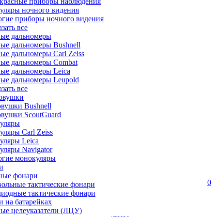
красные приборы наблюдения
уляры ночного видения
огие приборы ночного видения
азать все
ные дальномеры
ые дальномеры Bushnell
ые дальномеры Carl Zeiss
ные дальномеры Combat
ые дальномеры Leica
ые дальномеры Leupold
азать все
овушки
вушки Bushnell
овушки ScoutGuard
уляры
ляры Carl Zeiss
уляры Leica
ляры Navigator
огие монокуляры
и
ные фонари
0
вольные тактические фонари
диодные тактические фонари
 на батарейках
ые целеуказатели (ЛЦУ)