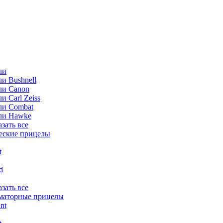
ли
и Bushnell
ли Canon
и Carl Zeiss
ли Combat
ли Hawke
азать все
еские прицелы
t
ld
азать все
маторные прицелы
nt