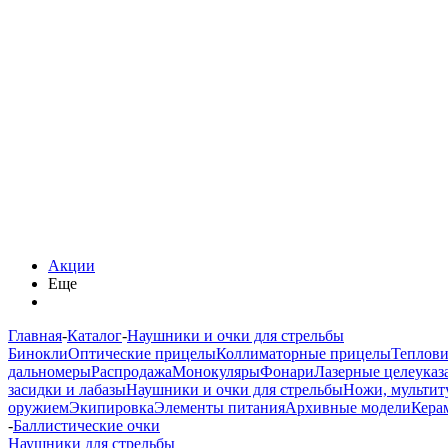
Акции
Еще
Главная
-
Каталог
-
Наушники и очки для стрельбы
Бинокли
Оптические прицелы
Коллиматорные прицелы
Теплов
дальномеры
Распродажа
Монокуляры
Фонари
Лазерные целеуказ
засидки и лабазы
Наушники и очки для стрельбы
Ножи, мультит
оружием
Экипировка
Элементы питания
Архивные модели
Кера
-
Баллистические очки
Наушники для стрельбы