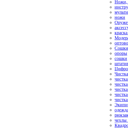
Ножи,
инстр
мульт
ножи
Оруже
аксесс
краска
Модер
оптов
Сошки
опоры
сошки
штати
Цифро
Чистка
чистка
чистка
чистка
чистка
чистка
Экипи
одежд
рюкза
чехлы 
Квадр