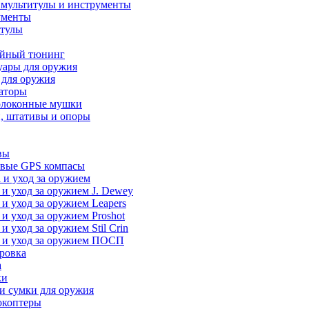
 мультитулы и инструменты
ументы
итулы
йный тюнинг
уары для оружия
 для оружия
аторы
олоконные мушки
, штативы и опоры
вы
вые GPS компасы
 и уход за оружием
 и уход за оружием J. Dewey
 и уход за оружием Leapers
 и уход за оружием Proshot
 и уход за оружием Stil Crin
 и уход за оружием ПОСП
ровка
а
ки
и сумки для оружия
окоптеры