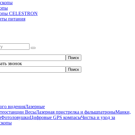
скопы
копы
копы CELESTRON
нты питания
зать звонок
ого видения
Лазерные
етеостанции
Весы
Лазерная пристрелка и фальшпатроны
Манки,
ы
Фотоловушки
Цифровые GPS компасы
Чистка и уход за
скопы