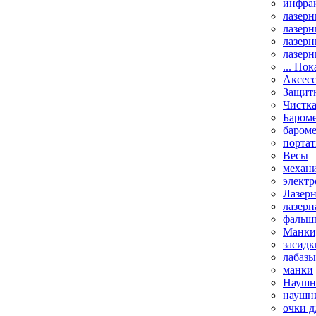
инфрак
лазерн
лазерн
лазерн
лазерн
... Пок
Аксесс
Защит
Чистк
Бароме
баром
порта
Весы
механи
элект
Лазерн
лазерн
фальш
Манки,
засидк
лабазы
манки
Наушни
наушни
очки д