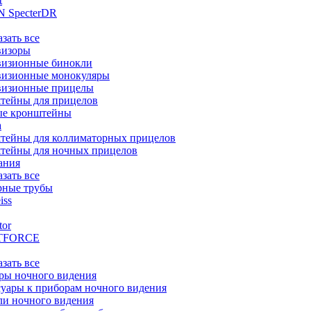
t
 SpecterDR
азать все
визоры
визионные бинокли
визионные монокуляры
визионные прицелы
тейны для прицелов
ые кронштейны
а
тейны для коллиматорных прицелов
тейны для ночных прицелов
ания
азать все
рные трубы
iss
tor
TFORCE
азать все
ры ночного видения
уары к приборам ночного видения
ли ночного видения