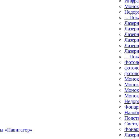
Инфра
Монок
Недор
... Пок
Лазер
Лазерн
Лазерн
Лазер
Лазерн
Лазерн
... Пок
Фотол
фотоло
фотол
Монок
Моноку
Монок
Моноку
Недор
Фонар
Налоб
Подст
Свето
Фонари
Лазерн