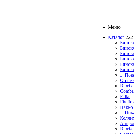
Меню
Каталог
222
Бинок
Бинокл
Бинок
Бинокл
Бинок
Бинок
... Пок
Оптич
Burris
Comba
Falke
Firefie
Hakko
... Пок
Колли
Aimpoi
Burris