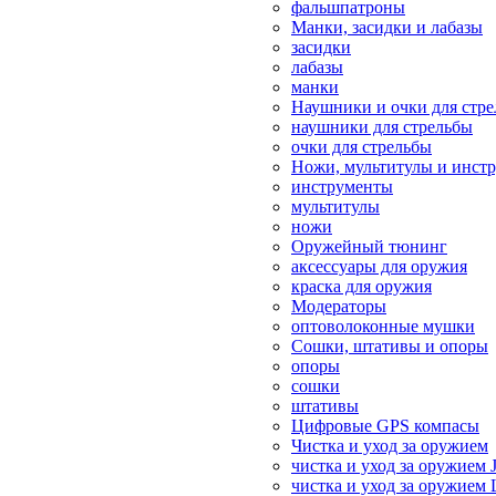
фальшпатроны
Манки, засидки и лабазы
засидки
лабазы
манки
Наушники и очки для стр
наушники для стрельбы
очки для стрельбы
Ножи, мультитулы и инст
инструменты
мультитулы
ножи
Оружейный тюнинг
аксессуары для оружия
краска для оружия
Модераторы
оптоволоконные мушки
Сошки, штативы и опоры
опоры
сошки
штативы
Цифровые GPS компасы
Чистка и уход за оружием
чистка и уход за оружием 
чистка и уход за оружием 