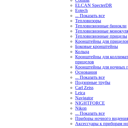
Combat
ELCAN SpecterDR
Eotech
... Показать все
Тепловизоры
Тепловизионные бинокли
Тепловизионные монокул
Тепловизионные прицелы
Кронштейны для прицело
Боковые кронштейны
Кольца
Кронштейны для коллима
прицелов
Кронштейны для ночных 
Основания
... Показать все
Подзорные трубы
Carl Zeiss
Leica
Navigator
NIGHTFORCE
Nikon
... Показать все
Приборы ночного видени
Аксессуары к приборам н