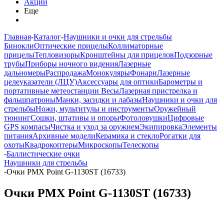
Акции
Еще
Главная
-
Каталог
-
Наушники и очки для стрельбы
Бинокли
Оптические прицелы
Коллиматорные
прицелы
Тепловизоры
Кронштейны для прицелов
Подзорные
трубы
Приборы ночного видения
Лазерные
дальномеры
Распродажа
Монокуляры
Фонари
Лазерные
целеуказатели (ЛЦУ)
Аксессуары для оптики
Барометры и
портативные метеостанции
Весы
Лазерная пристрелка и
фальшпатроны
Манки, засидки и лабазы
Наушники и очки для
стрельбы
Ножи, мультитулы и инструменты
Оружейный
тюнинг
Сошки, штативы и опоры
Фотоловушки
Цифровые
GPS компасы
Чистка и уход за оружием
Экипировка
Элементы
питания
Архивные модели
Керамика и стекло
Рогатки для
охоты
Квадрокоптеры
Микроскопы
Телескопы
-
Баллистические очки
Наушники для стрельбы
-
Очки PMX Point G-1130ST (16733)
Очки PMX Point G-1130ST (16733)