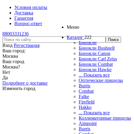
Условия оплаты
Доставка
Гарантия
Вопрос-ответ
Меню
88003331236
Каталог
222
Бинокли
Вход
Регистрация
Бинокли Bushnell
Ваш город:
Бинокли Canon
Москва
Бинокли Carl Zeiss
Ваш город
Бинокли Combat
Москва
?
Бинокли Hawke
Нет
... Показать все
Да
Оптические прицелы
Подробнее о доставке
Burris
Изменить город
Combat
Falke
Firefield
Hakko
... Показать все
Коллиматорные прицелы
Aimpoint
Burris