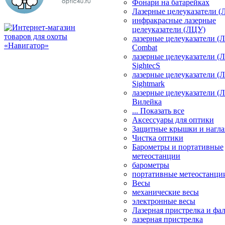
Фонари на батарейках
Лазерные целеуказатели 
инфракрасные лазерные
целеуказатели (ЛЦУ)
лазерные целеуказатели (
Combat
лазерные целеуказатели (
SightecS
лазерные целеуказатели (
Sightmark
лазерные целеуказатели (
Вилейка
... Показать все
Аксессуары для оптики
Защитные крышки и нагла
Чистка оптики
Барометры и портативные
метеостанции
барометры
портативные метеостанци
Весы
механические весы
электронные весы
Лазерная пристрелка и ф
лазерная пристрелка