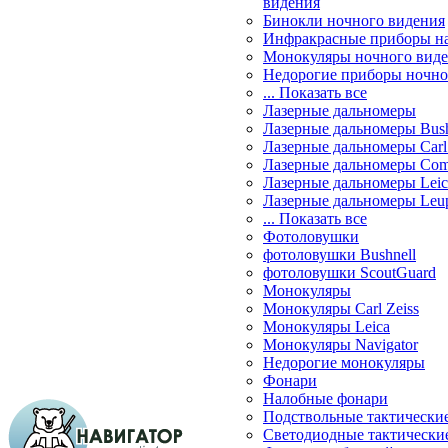
видения
Бинокли ночного видения
Инфракрасные приборы н
Монокуляры ночного вид
Недорогие приборы ночно
... Показать все
Лазерные дальномеры
Лазерные дальномеры Bush
Лазерные дальномеры Carl 
Лазерные дальномеры Com
Лазерные дальномеры Leic
Лазерные дальномеры Leu
... Показать все
Фотоловушки
фотоловушки Bushnell
фотоловушки ScoutGuard
Монокуляры
Монокуляры Carl Zeiss
Монокуляры Leica
Монокуляры Navigator
Недорогие монокуляры
Фонари
Налобные фонари
Подствольные тактически
Светодиодные тактически