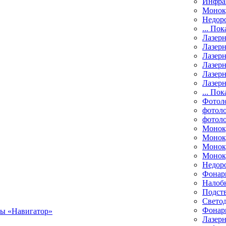
Инфра
Монок
Недор
... Пок
Лазер
Лазерн
Лазерн
Лазер
Лазерн
Лазерн
... Пок
Фотол
фотоло
фотол
Монок
Моноку
Монок
Моноку
Недор
Фонар
Налоб
Подст
Свето
Фонари
Лазерн