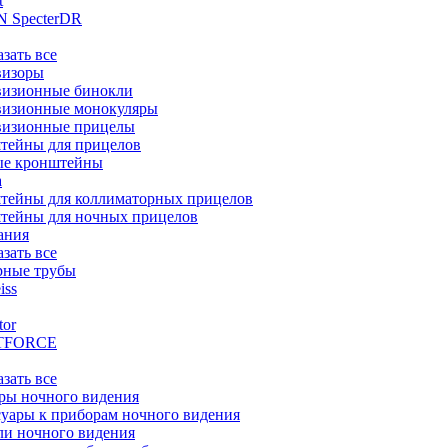
t
 SpecterDR
азать все
визоры
визионные бинокли
визионные монокуляры
визионные прицелы
тейны для прицелов
ые кронштейны
а
тейны для коллиматорных прицелов
тейны для ночных прицелов
ания
азать все
рные трубы
iss
tor
TFORCE
азать все
ры ночного видения
уары к приборам ночного видения
ли ночного видения