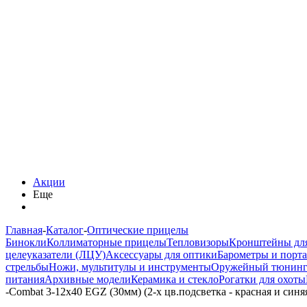
Акции
Еще
Главная
-
Каталог
-
Оптические прицелы
Бинокли
Коллиматорные прицелы
Тепловизоры
Кронштейны дл
целеуказатели (ЛЦУ)
Аксессуары для оптики
Барометры и порт
стрельбы
Ножи, мультитулы и инструменты
Оружейный тюнин
питания
Архивные модели
Керамика и стекло
Рогатки для охоты
-
Combat 3-12x40 EGZ (30мм) (2-х цв.подсветка - красная и синяя