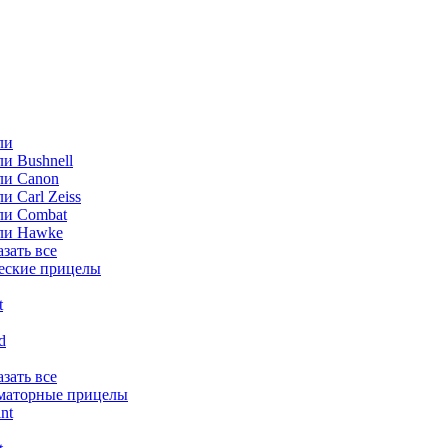
ли
и Bushnell
ли Canon
и Carl Zeiss
ли Combat
ли Hawke
азать все
еские прицелы
t
ld
азать все
маторные прицелы
nt