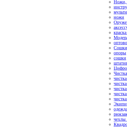
Ножи,
инстр
мульт
ножи
Оруже
аксесс
краска
Модер
оптов
Сошки
опоры
сошки
штати
Цифро
Чистка
чистка
чистка
чистка
чистка
чистка
Экипи
одежд
рюкза
чехлы 
Квадр