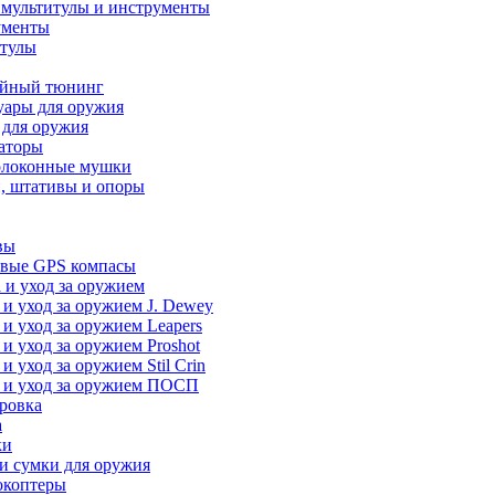
 мультитулы и инструменты
ументы
итулы
йный тюнинг
уары для оружия
 для оружия
аторы
олоконные мушки
, штативы и опоры
вы
вые GPS компасы
 и уход за оружием
 и уход за оружием J. Dewey
 и уход за оружием Leapers
 и уход за оружием Proshot
 и уход за оружием Stil Crin
 и уход за оружием ПОСП
ровка
а
ки
и сумки для оружия
окоптеры