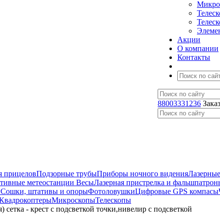
Микро
Телес
Телес
Элеме
Акции
О компании
Контакты
88003331236
Зака
я прицелов
Подзорные трубы
Приборы ночного видения
Лазерные
ативные метеостанции
Весы
Лазерная пристрелка и фальшпатрон
г
Сошки, штативы и опоры
Фотоловушки
Цифровые GPS компасы
Квадрокоптеры
Микроскопы
Телескопы
) сетка - крест с подсветкой точки,нивелир с подсветкой