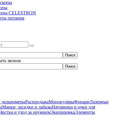
скопы
копы
копы CELESTRON
нты питания
зать звонок
 дальномеры
Распродажа
Монокуляры
Фонари
Лазерные
ы
Манки, засидки и лабазы
Наушники и очки для
Чистка и уход за оружием
Экипировка
Элементы