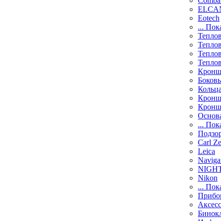
Comba
ELCAN
Eotech
... Пок
Тепло
Тепло
Тепло
Тепло
Кронш
Боков
Кольц
Кронш
Кронш
Основ
... Пок
Подзо
Carl Ze
Leica
Naviga
NIGH
Nikon
... Пок
Прибо
Аксесс
Бинок