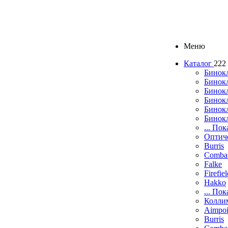
Меню
Каталог
222
Бинок
Бинокл
Бинок
Бинокл
Бинок
Бинок
... Пок
Оптич
Burris
Comba
Falke
Firefie
Hakko
... Пок
Колли
Aimpoi
Burris