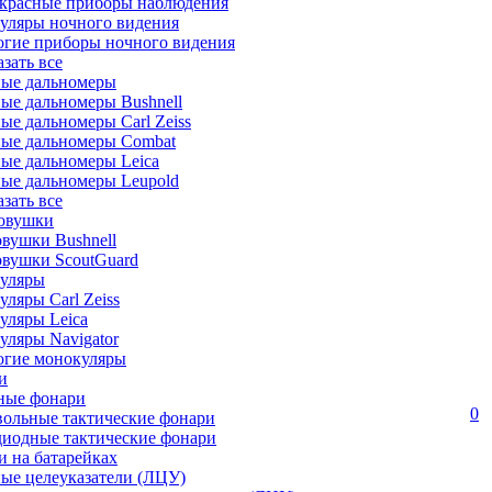
красные приборы наблюдения
уляры ночного видения
огие приборы ночного видения
азать все
ные дальномеры
ые дальномеры Bushnell
ые дальномеры Carl Zeiss
ные дальномеры Combat
ые дальномеры Leica
ые дальномеры Leupold
азать все
овушки
вушки Bushnell
овушки ScoutGuard
уляры
ляры Carl Zeiss
уляры Leica
ляры Navigator
огие монокуляры
и
ные фонари
0
вольные тактические фонари
диодные тактические фонари
 на батарейках
ые целеуказатели (ЛЦУ)