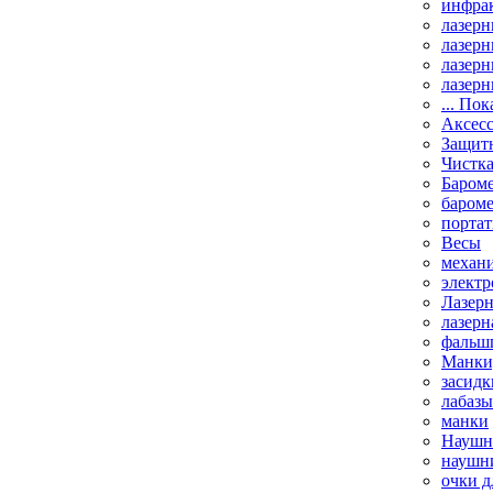
инфрак
лазерн
лазерн
лазерн
лазерн
... Пок
Аксесс
Защит
Чистк
Бароме
баром
порта
Весы
механи
элект
Лазерн
лазерн
фальш
Манки,
засидк
лабазы
манки
Наушни
наушни
очки д