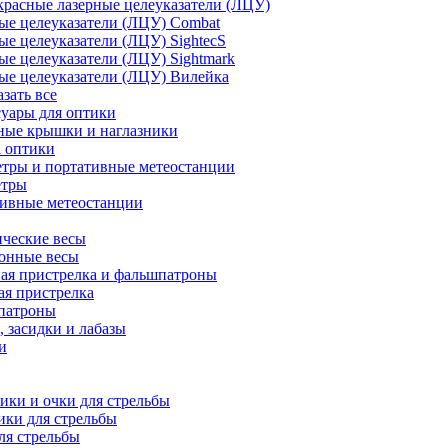
расные лазерные целеуказатели (ЛЦУ)
ые целеуказатели (ЛЦУ) Combat
ые целеуказатели (ЛЦУ) SightecS
ые целеуказатели (ЛЦУ) Sightmark
ые целеуказатели (ЛЦУ) Вилейка
азать все
уары для оптики
ные крышки и наглазники
а оптики
тры и портативные метеостанции
етры
тивные метеостанции
ческие весы
ронные весы
ая пристрелка и фальшпатроны
ая пристрелка
патроны
 засидки и лабазы
и
ки и очки для стрельбы
ки для стрельбы
ля стрельбы