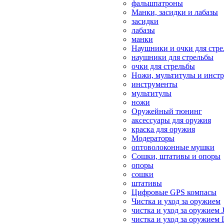
фальшпатроны
Манки, засидки и лабазы
засидки
лабазы
манки
Наушники и очки для стр
наушники для стрельбы
очки для стрельбы
Ножи, мультитулы и инст
инструменты
мультитулы
ножи
Оружейный тюнинг
аксессуары для оружия
краска для оружия
Модераторы
оптоволоконные мушки
Сошки, штативы и опоры
опоры
сошки
штативы
Цифровые GPS компасы
Чистка и уход за оружием
чистка и уход за оружием 
чистка и уход за оружием 