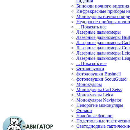
видения
Бинокли ночного видения
Инфракрасные приборы н
Монокуляры ночного вид
Недорогие приборы ночно
... Показать все
Лазерные дальномеры
Лазерные дальномеры Bush
Лазерные дальномеры Carl 
Лазерные дальномеры Com
Лазерные дальномеры Leic
Лазерные дальномеры Leu
... Показать все
Фотоловушки
фотоловушки Bushnell
фотоловушки ScoutGuard
Монокуляры
Монокуляры Carl Zeiss
Монокуляры Leica
Монокуляры Navigator
Недорогие монокуляры
Фонари
Налобные фонари
Подствольные тактически
Светодиодные тактически