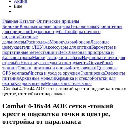
Акции
Еще
Главная
-
Каталог
-
Оптические прицелы
Бинокли
Коллиматорные прицелы
Тепловизоры
Кронштейны
для прицелов
Подзорные трубы
Приборы ночного
видения
Лазерные
дальномеры
Распродажа
Монокуляры
Фонари
Лазерные
целеуказатели (ЛЦУ)
Аксессуары для оптики
Барометры и
портативные метеостанции
Весы
Лазерная пристрелка и
фальшпатроны
Манки, засидки и лабазы
Наушники и очки для
стрельбы
Ножи, мультитулы и инструменты
Оружейный
тюнинг
Сошки, штативы и опоры
Фотоловушки
Цифровые
GPS компасы
Чистка и уход за оружием
Экипировка
Элементы
питания
Архивные модели
Керамика и стекло
Рогатки для
охоты
Квадрокоптеры
Микроскопы
Телескопы
-
Combat 4-16x44 АОE сетка -тонкий крест и подсветка точки в
центре, отстройка от параллакса
Combat 4-16x44 АОE сетка -тонкий
крест и подсветка точки в центре,
отстройка от параллакса