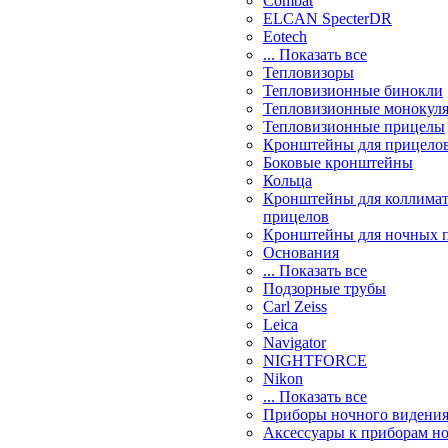
Combat
ELCAN SpecterDR
Eotech
... Показать все
Тепловизоры
Тепловизионные бинокли
Тепловизионные монокул
Тепловизионные прицелы
Кронштейны для прицело
Боковые кронштейны
Кольца
Кронштейны для коллима
прицелов
Кронштейны для ночных 
Основания
... Показать все
Подзорные трубы
Carl Zeiss
Leica
Navigator
NIGHTFORCE
Nikon
... Показать все
Приборы ночного видени
Аксессуары к приборам н