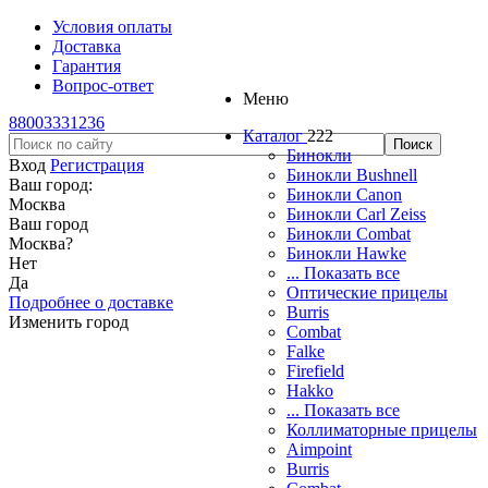
Условия оплаты
Доставка
Гарантия
Вопрос-ответ
Меню
88003331236
Каталог
222
Бинокли
Вход
Регистрация
Бинокли Bushnell
Ваш город:
Бинокли Canon
Москва
Бинокли Carl Zeiss
Ваш город
Бинокли Combat
Москва
?
Бинокли Hawke
Нет
... Показать все
Да
Оптические прицелы
Подробнее о доставке
Burris
Изменить город
Combat
Falke
Firefield
Hakko
... Показать все
Коллиматорные прицелы
Aimpoint
Burris