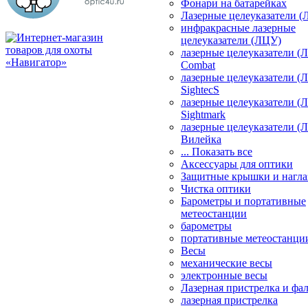
Фонари на батарейках
Лазерные целеуказатели 
инфракрасные лазерные
целеуказатели (ЛЦУ)
лазерные целеуказатели (
Combat
лазерные целеуказатели (
SightecS
лазерные целеуказатели (
Sightmark
лазерные целеуказатели (
Вилейка
... Показать все
Аксессуары для оптики
Защитные крышки и нагла
Чистка оптики
Барометры и портативные
метеостанции
барометры
портативные метеостанци
Весы
механические весы
электронные весы
Лазерная пристрелка и ф
лазерная пристрелка