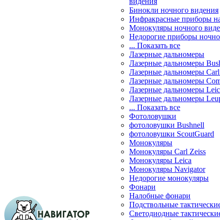
видения
Бинокли ночного видения
Инфракрасные приборы н
Монокуляры ночного вид
Недорогие приборы ночно
... Показать все
Лазерные дальномеры
Лазерные дальномеры Bush
Лазерные дальномеры Carl 
Лазерные дальномеры Com
Лазерные дальномеры Leic
Лазерные дальномеры Leu
... Показать все
Фотоловушки
фотоловушки Bushnell
фотоловушки ScoutGuard
Монокуляры
Монокуляры Carl Zeiss
Монокуляры Leica
Монокуляры Navigator
Недорогие монокуляры
Фонари
Налобные фонари
Подствольные тактически
Светодиодные тактически