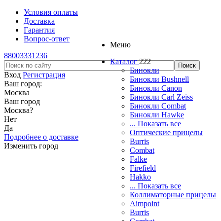
Условия оплаты
Доставка
Гарантия
Вопрос-ответ
Меню
88003331236
Каталог
222
Бинокли
Вход
Регистрация
Бинокли Bushnell
Ваш город:
Бинокли Canon
Москва
Бинокли Carl Zeiss
Ваш город
Бинокли Combat
Москва
?
Бинокли Hawke
Нет
... Показать все
Да
Оптические прицелы
Подробнее о доставке
Burris
Изменить город
Combat
Falke
Firefield
Hakko
... Показать все
Коллиматорные прицелы
Aimpoint
Burris