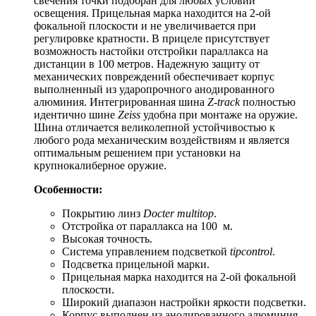
свечения точки подобран для любых условий
освещения. Прицельная марка находится на 2-ой
фокальной плоскости и не увеличивается при
регулировке кратности. В прицеле присутствует
возможность настойки отстройки параллакса на
дистанции в 100 метров. Надежную защиту от
механических повреждений обеспечивает корпус
выполненный из ударопрочного анодированного
алюминия. Интегрированная шина
Z-track
полностью
идентично шине
Zeiss
удобна при монтаже на оружие.
Шина отличается великолепной устойчивостью к
любого рода механическим воздействиям и является
оптимальным решением при установки на
крупнокалиберное оружие.
Особенности:
Покрытию линз
Docter multitop
.
Отстройка от параллакса на 100 м.
Высокая точность.
Система управлением подсветкой
tipcontrol
.
Подсветка прицельной марки.
Прицельная марка находится на 2-ой фокальной
плоскости.
Широкий диапазон настройки яркости подсветки.
Корпус выполнен из анодированного алюминия.