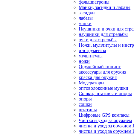
фальшпатроны
Манки, засидки и лабазы
засидки
лабазы
манки
Наушники и очки для стр
наушники для стрельбы
очки для стрельбы
Ножи, мультитулы и инст
инструменты
мультитулы
ножи
Оружейный тюнинг
аксессуары для оружия
краска для оружия
Модераторы
оптоволоконные мушки
Сошки, штативы и опоры
опоры
сошки
штативы
Цифровые GPS компасы
Чистка и уход за оружием
чистка и уход за оружием 
чистка и уход за оружием 