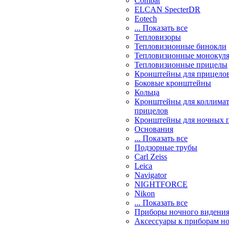
Combat
ELCAN SpecterDR
Eotech
... Показать все
Тепловизоры
Тепловизионные бинокли
Тепловизионные монокул
Тепловизионные прицелы
Кронштейны для прицело
Боковые кронштейны
Кольца
Кронштейны для коллима
прицелов
Кронштейны для ночных 
Основания
... Показать все
Подзорные трубы
Carl Zeiss
Leica
Navigator
NIGHTFORCE
Nikon
... Показать все
Приборы ночного видени
Аксессуары к приборам н