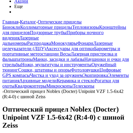
Акции
Еще
Главная
-
Каталог
-
Оптические прицелы
Бинокли
Коллиматорные прицелы
Тепловизоры
Кронштейны
для прицелов
Подзорные трубы
Приборы ночного
видения
Лазерные
дальномеры
Распродажа
Монокуляры
Фонари
Лазерные
целеуказатели (ЛЦУ)
Аксессуары для оптики
Барометры и
портативные метеостанции
Весы
Лазерная пристрелка и
фальшпатроны
Манки, засидки и лабазы
Наушники и очки для
стрельбы
Ножи, мультитулы и инструменты
Оружейный
тюнинг
Сошки, штативы и опоры
Фотоловушки
Цифровые
GPS компасы
Чистка и уход за оружием
Экипировка
Элементы
питания
Архивные модели
Керамика и стекло
Рогатки для
охоты
Квадрокоптеры
Микроскопы
Телескопы
-
Оптический прицел Noblex (Docter) Unipoint VZF 1.5-6x42
(R:4-0) с шиной Zeiss
Оптический прицел Noblex (Docter)
Unipoint VZF 1.5-6x42 (R:4-0) с шиной
Zeiss