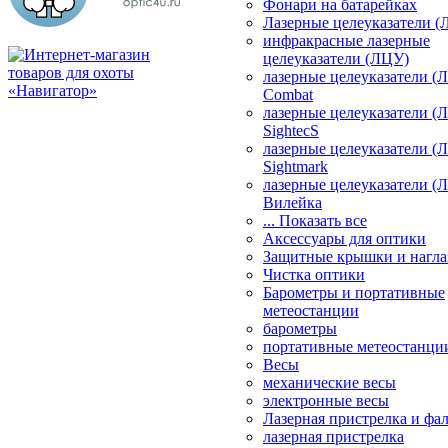
Фонари на батарейках
Лазерные целеуказатели 
инфракрасные лазерные
целеуказатели (ЛЦУ)
лазерные целеуказатели (
Combat
лазерные целеуказатели (
SightecS
лазерные целеуказатели (
Sightmark
лазерные целеуказатели (
Вилейка
... Показать все
Аксессуары для оптики
Защитные крышки и нагла
Чистка оптики
Барометры и портативные
метеостанции
барометры
портативные метеостанци
Весы
механические весы
электронные весы
Лазерная пристрелка и ф
лазерная пристрелка