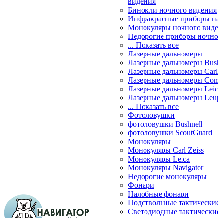
видения
Бинокли ночного видения
Инфракрасные приборы н
Монокуляры ночного вид
Недорогие приборы ночно
... Показать все
Лазерные дальномеры
Лазерные дальномеры Bush
Лазерные дальномеры Carl 
Лазерные дальномеры Com
Лазерные дальномеры Leic
Лазерные дальномеры Leu
... Показать все
Фотоловушки
фотоловушки Bushnell
фотоловушки ScoutGuard
Монокуляры
Монокуляры Carl Zeiss
Монокуляры Leica
Монокуляры Navigator
Недорогие монокуляры
Фонари
Налобные фонари
Подствольные тактически
Светодиодные тактически