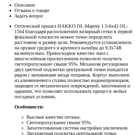
Описание
Отзывы о товаре
Задать вопрос
Оптический прицел HAKKO OL-Majesty 1.5-6x42 OL-
1564 благодаря расположению визирный сетки в первой
фокальной плоскости можно точно определить
расстояние и размер цели. Рекомендуется устанавливать
на оружие среднего и крупного калибра до 9,3х74R
включительно. Превосходное качество линз с
многослойным просветлением позволило получить
светопропускание свыше 95%. Механизм регулировки
двух цветной подсветки центральной точки находится
рядом с маховиками ввода поправок. Корпус выполнен
из алюминиевого сплава полностью водонепроницаем,
защищен от механических повреждений, запотевания и
царапин, что позволяет использовать прицел в любых
погодных условиях.
Особенности:
Высокое качество оптики.
Светопропускание свыше 95%.
Запатентованная система настройки увеличения.
Двухцветная подсветка центральной точки.