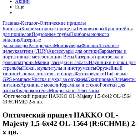
Акции
Еще
Главная
-
Каталог
-
Оптические прицелы
Бинокли
Коллиматорные прицелы
Тепловизоры
Кронштейны
для прицелов
Подзорные трубы
Приборы ночного
видения
Лазерные
дальномеры
Распродажа
Монокуляры
Фонари
Лазерные
целеуказатели (ЛЦУ)
Аксессуары для оптики
Барометры и
портативные метеостанции
Весы
Лазерная пристрелка и
фальшпатроны
Манки, засидки и лабазы
Наушники и очки для
стрельбы
Ножи, мультитулы и инструменты
Оружейный
тюнинг
Сошки, штативы и опоры
Фотоловушки
Цифровые
GPS компасы
Чистка и уход за оружием
Экипировка
Элементы
питания
Архивные модели
Керамика и стекло
Рогатки для
охоты
Квадрокоптеры
Микроскопы
Телескопы
-
Оптический прицел HAKKO OL-Majesty 1,5-6x42 OL-1564
(R:6CHME) 2-x цв.
Оптический прицел HAKKO OL-
Majesty 1,5-6x42 OL-1564 (R:6CHME) 2-
x цв.