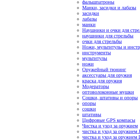
фальшпатроны
Манки, засидки и лабазы
засидки
лабазы
манки
Наушники и очки для стр
наушники для стрельбы
очки для стрельбы
Ножи, мультитулы и инст
инструменты
мультитулы
ножи
Оружейный тюнинг
аксессуары для оружия
краска для оружия
Модераторы
оптоволоконные мушки
Сошки, штативы и опоры
опоры
сошки
штативы
Цифровые GPS компасы
Чистка и уход за оружием
чистка и уход за оружием 
чистка и уход за оружием 