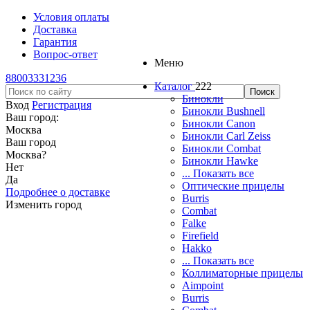
Условия оплаты
Доставка
Гарантия
Вопрос-ответ
Меню
88003331236
Каталог
222
Бинокли
Вход
Регистрация
Бинокли Bushnell
Ваш город:
Бинокли Canon
Москва
Бинокли Carl Zeiss
Ваш город
Бинокли Combat
Москва
?
Бинокли Hawke
Нет
... Показать все
Да
Оптические прицелы
Подробнее о доставке
Burris
Изменить город
Combat
Falke
Firefield
Hakko
... Показать все
Коллиматорные прицелы
Aimpoint
Burris