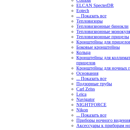
Combat
ELCAN SpecterDR
Eotech
... Показать все
Тепловизоры
Тепловизионные бинокли
Тепловизионные монокул
Тепловизионные прицелы
Кронштейны для прицело
Боковые кронштейны
Кольца
Кронштейны для коллима
прицелов
Кронштейны для ночных 
Основания
... Показать все
Подзорные трубы
Carl Zeiss
Leica
Navigator
NIGHTFORCE
Nikon
... Показать все
Приборы ночного видени
Аксессуары к приборам н