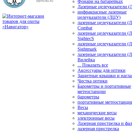
Фонари на батарейках
Лазерные целеуказатели 
инфракрасные лазерные
целеуказатели (ЛЦУ)
лазерные целеуказатели (
Combat
лазерные целеуказатели (
SightecS
лазерные целеуказатели (
Sightmark
лазерные целеуказатели (
Вилейка
... Показать все
Аксессуары для оптики
Защитные крышки и нагла
Чистка оптики
Барометры и портативные
метеостанции
барометры
портативные метеостанци
Весы
механические весы
электронные весы
Лазерная пристрелка и ф
лазерная пристрелка