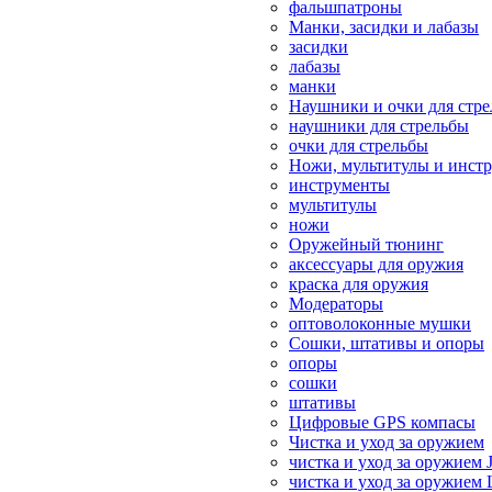
фальшпатроны
Манки, засидки и лабазы
засидки
лабазы
манки
Наушники и очки для стр
наушники для стрельбы
очки для стрельбы
Ножи, мультитулы и инст
инструменты
мультитулы
ножи
Оружейный тюнинг
аксессуары для оружия
краска для оружия
Модераторы
оптоволоконные мушки
Сошки, штативы и опоры
опоры
сошки
штативы
Цифровые GPS компасы
Чистка и уход за оружием
чистка и уход за оружием 
чистка и уход за оружием 