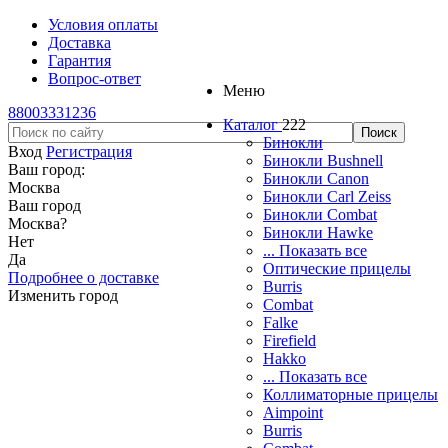
Условия оплаты
Доставка
Гарантия
Вопрос-ответ
Меню
88003331236
Каталог
222
Бинокли
Вход
Регистрация
Бинокли Bushnell
Ваш город:
Бинокли Canon
Москва
Бинокли Carl Zeiss
Ваш город
Бинокли Combat
Москва
?
Бинокли Hawke
Нет
... Показать все
Да
Оптические прицелы
Подробнее о доставке
Burris
Изменить город
Combat
Falke
Firefield
Hakko
... Показать все
Коллиматорные прицелы
Aimpoint
Burris