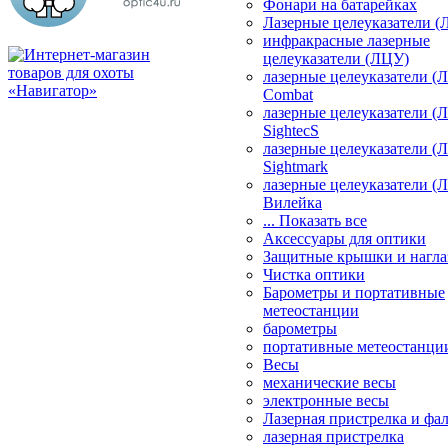
Фонари на батарейках
Лазерные целеуказатели 
инфракрасные лазерные
целеуказатели (ЛЦУ)
лазерные целеуказатели (
Combat
лазерные целеуказатели (
SightecS
лазерные целеуказатели (
Sightmark
лазерные целеуказатели (
Вилейка
... Показать все
Аксессуары для оптики
Защитные крышки и нагла
Чистка оптики
Барометры и портативные
метеостанции
барометры
портативные метеостанци
Весы
механические весы
электронные весы
Лазерная пристрелка и ф
лазерная пристрелка