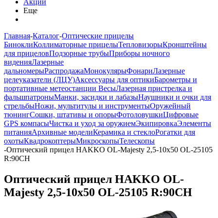
Акции
Еще
Главная
-
Каталог
-
Оптические прицелы
Бинокли
Коллиматорные прицелы
Тепловизоры
Кронштейны
для прицелов
Подзорные трубы
Приборы ночного
видения
Лазерные
дальномеры
Распродажа
Монокуляры
Фонари
Лазерные
целеуказатели (ЛЦУ)
Аксессуары для оптики
Барометры и
портативные метеостанции
Весы
Лазерная пристрелка и
фальшпатроны
Манки, засидки и лабазы
Наушники и очки для
стрельбы
Ножи, мультитулы и инструменты
Оружейный
тюнинг
Сошки, штативы и опоры
Фотоловушки
Цифровые
GPS компасы
Чистка и уход за оружием
Экипировка
Элементы
питания
Архивные модели
Керамика и стекло
Рогатки для
охоты
Квадрокоптеры
Микроскопы
Телескопы
-
Оптический прицел HAKKO OL-Majesty 2,5-10x50 OL-25105
R:90CH
Оптический прицел HAKKO OL-
Majesty 2,5-10x50 OL-25105 R:90CH