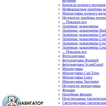
видения
Бинокли ночного видения
Инфракрасные приборы н
Монокуляры ночного вид
Недорогие приборы ночно
... Показать все
Лазерные дальномеры
Лазерные дальномеры Bush
Лазерные дальномеры Carl 
Лазерные дальномеры Com
Лазерные дальномеры Leic
Лазерные дальномеры Leu
... Показать все
Фотоловушки
фотоловушки Bushnell
фотоловушки ScoutGuard
Монокуляры
Монокуляры Carl Zeiss
Монокуляры Leica
Монокуляры Navigator
Недорогие монокуляры
Фонари
Налобные фонари
Подствольные тактически
Светодиодные тактически