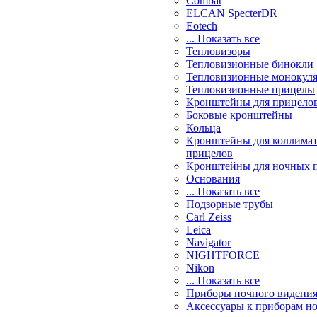
Combat
ELCAN SpecterDR
Eotech
... Показать все
Тепловизоры
Тепловизионные бинокли
Тепловизионные монокул
Тепловизионные прицелы
Кронштейны для прицело
Боковые кронштейны
Кольца
Кронштейны для коллима
прицелов
Кронштейны для ночных 
Основания
... Показать все
Подзорные трубы
Carl Zeiss
Leica
Navigator
NIGHTFORCE
Nikon
... Показать все
Приборы ночного видени
Аксессуары к приборам н