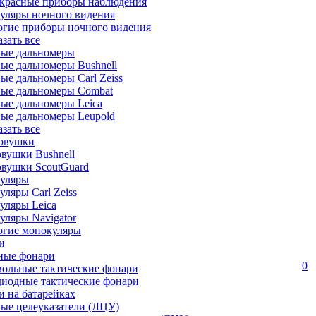
красные приборы наблюдения
уляры ночного видения
огие приборы ночного видения
азать все
ные дальномеры
ые дальномеры Bushnell
ые дальномеры Carl Zeiss
ные дальномеры Combat
ые дальномеры Leica
ые дальномеры Leupold
азать все
овушки
вушки Bushnell
овушки ScoutGuard
уляры
ляры Carl Zeiss
уляры Leica
ляры Navigator
огие монокуляры
и
ные фонари
0
вольные тактические фонари
диодные тактические фонари
 на батарейках
ые целеуказатели (ЛЦУ)