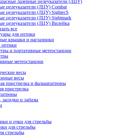
расные лазерные целеуказатели (ЛЦУ)
ые целеуказатели (ЛЦУ) Combat
ые целеуказатели (ЛЦУ) SightecS
ые целеуказатели (ЛЦУ) Sightmark
ые целеуказатели (ЛЦУ) Вилейка
азать все
уары для оптики
ные крышки и наглазники
а оптики
тры и портативные метеостанции
етры
тивные метеостанции
ческие весы
ронные весы
ая пристрелка и фальшпатроны
ая пристрелка
патроны
 засидки и лабазы
и
ки и очки для стрельбы
ки для стрельбы
ля стрельбы