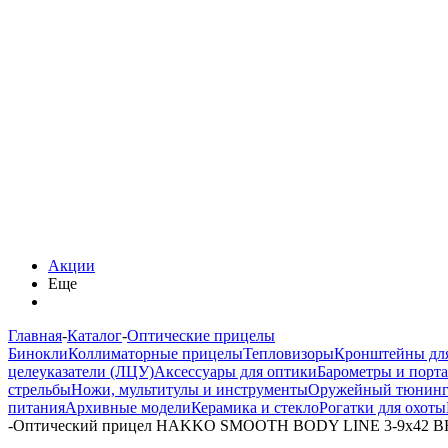
Акции
Еще
Главная
-
Каталог
-
Оптические прицелы
Бинокли
Коллиматорные прицелы
Тепловизоры
Кронштейны дл
целеуказатели (ЛЦУ)
Аксессуары для оптики
Барометры и порт
стрельбы
Ножи, мультитулы и инструменты
Оружейный тюнин
питания
Архивные модели
Керамика и стекло
Рогатки для охоты
-
Оптический прицел HAKKO SMOOTH BODY LINE 3-9x42 BH-39