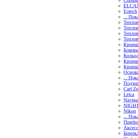
Comba
ELCAN
Eotech
... Пок
Тепло
Тепло
Тепло
Тепло
Кронш
Боков
Кольц
Кронш
Кронш
Основ
... Пок
Подзо
Carl Ze
Leica
Naviga
NIGH
Nikon
... Пок
Прибо
Аксесс
Бинок