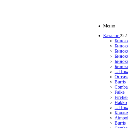
Меню
Каталог
222
Бинок
Бинокл
Бинок
Бинокл
Бинок
Бинок
... Пок
Оптич
Burris
Comba
Falke
Firefie
Hakko
... Пок
Колли
Aimpoi
Burris