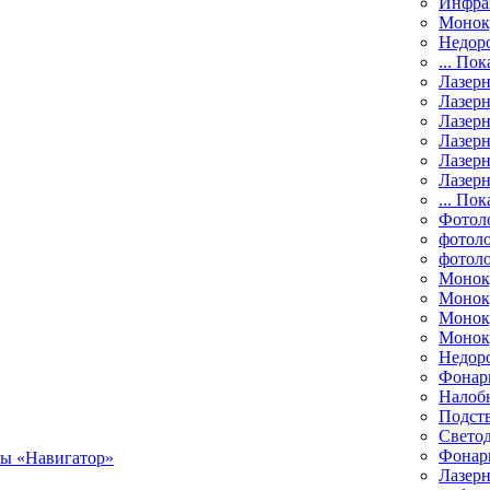
Инфра
Монок
Недор
... Пок
Лазер
Лазерн
Лазерн
Лазер
Лазерн
Лазерн
... Пок
Фотол
фотоло
фотол
Монок
Моноку
Монок
Моноку
Недор
Фонар
Налоб
Подст
Свето
Фонари
Лазерн