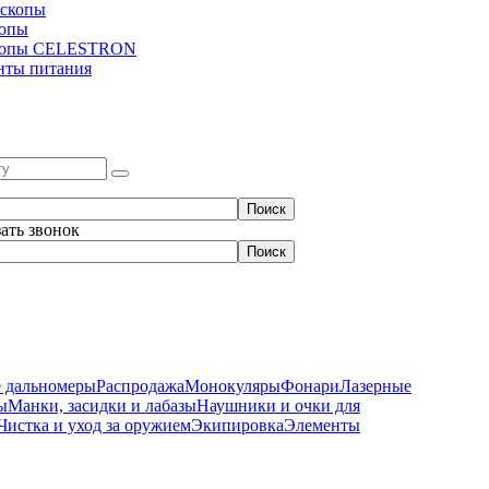
скопы
копы
копы CELESTRON
нты питания
зать звонок
 дальномеры
Распродажа
Монокуляры
Фонари
Лазерные
ы
Манки, засидки и лабазы
Наушники и очки для
Чистка и уход за оружием
Экипировка
Элементы