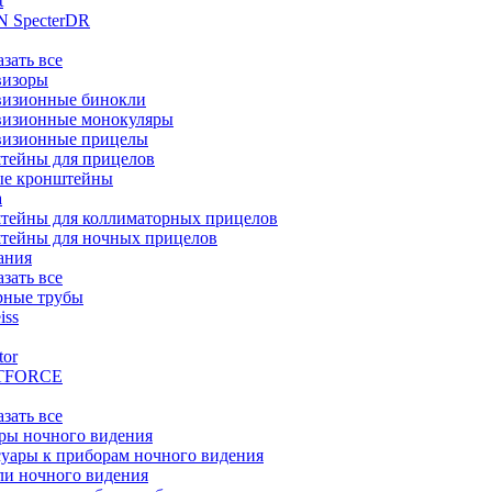
t
 SpecterDR
азать все
визоры
визионные бинокли
визионные монокуляры
визионные прицелы
тейны для прицелов
ые кронштейны
а
тейны для коллиматорных прицелов
тейны для ночных прицелов
ания
азать все
рные трубы
iss
tor
TFORCE
азать все
ры ночного видения
уары к приборам ночного видения
ли ночного видения