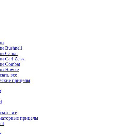
ли
и Bushnell
ли Canon
и Carl Zeiss
ли Combat
ли Hawke
азать все
еские прицелы
t
ld
азать все
маторные прицелы
nt