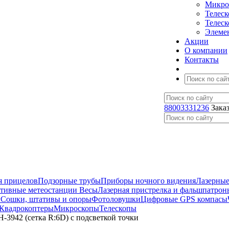
Микро
Телес
Телес
Элеме
Акции
О компании
Контакты
88003331236
Зака
я прицелов
Подзорные трубы
Приборы ночного видения
Лазерные
ативные метеостанции
Весы
Лазерная пристрелка и фальшпатрон
г
Сошки, штативы и опоры
Фотоловушки
Цифровые GPS компасы
Квадрокоптеры
Микроскопы
Телескопы
42 (сетка R:6D) с подсветкой точки