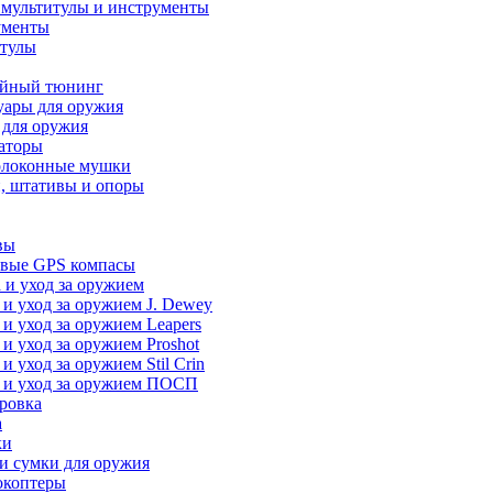
 мультитулы и инструменты
ументы
итулы
йный тюнинг
уары для оружия
 для оружия
аторы
олоконные мушки
, штативы и опоры
вы
вые GPS компасы
 и уход за оружием
 и уход за оружием J. Dewey
 и уход за оружием Leapers
 и уход за оружием Proshot
 и уход за оружием Stil Crin
 и уход за оружием ПОСП
ровка
а
ки
и сумки для оружия
окоптеры