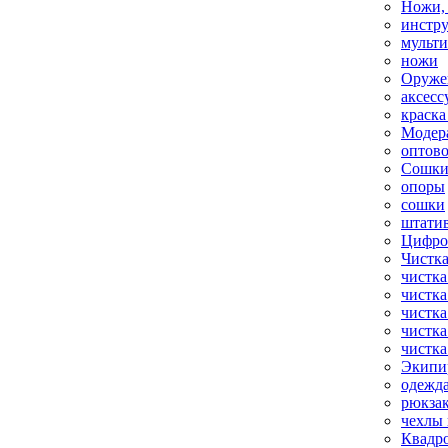
Ножи,
инстр
мульт
ножи
Оруже
аксесс
краска
Модер
оптов
Сошки
опоры
сошки
штати
Цифро
Чистка
чистка
чистка
чистка
чистка
чистка
Экипи
одежд
рюкза
чехлы 
Квадр