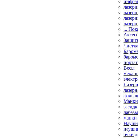
инфрак
лазерн
лазерн
лазерн
лазерн
... Пок
Аксесс
Защит
Чистк
Бароме
баром
порта
Весы
механи
элект
Лазерн
лазерн
фальш
Манки,
засидк
лабазы
манки
Наушни
наушни
очки д