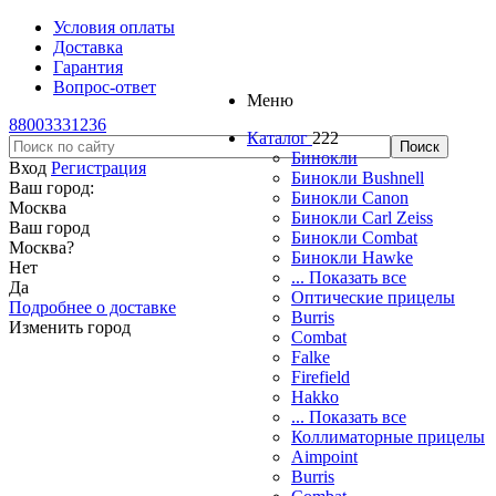
Условия оплаты
Доставка
Гарантия
Вопрос-ответ
Меню
88003331236
Каталог
222
Бинокли
Вход
Регистрация
Бинокли Bushnell
Ваш город:
Бинокли Canon
Москва
Бинокли Carl Zeiss
Ваш город
Бинокли Combat
Москва
?
Бинокли Hawke
Нет
... Показать все
Да
Оптические прицелы
Подробнее о доставке
Burris
Изменить город
Combat
Falke
Firefield
Hakko
... Показать все
Коллиматорные прицелы
Aimpoint
Burris