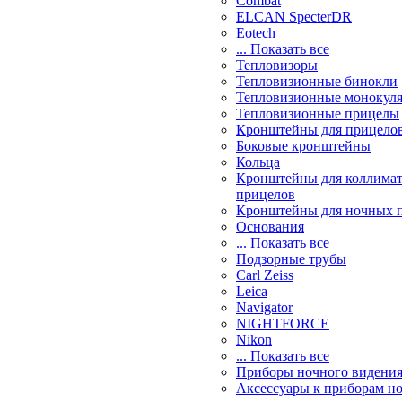
Combat
ELCAN SpecterDR
Eotech
... Показать все
Тепловизоры
Тепловизионные бинокли
Тепловизионные монокул
Тепловизионные прицелы
Кронштейны для прицело
Боковые кронштейны
Кольца
Кронштейны для коллима
прицелов
Кронштейны для ночных 
Основания
... Показать все
Подзорные трубы
Carl Zeiss
Leica
Navigator
NIGHTFORCE
Nikon
... Показать все
Приборы ночного видени
Аксессуары к приборам н