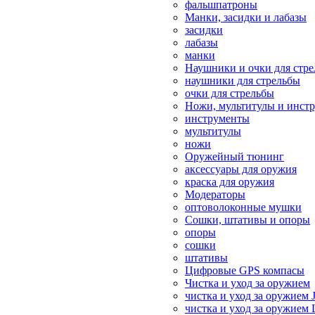
фальшпатроны
Манки, засидки и лабазы
засидки
лабазы
манки
Наушники и очки для стр
наушники для стрельбы
очки для стрельбы
Ножи, мультитулы и инст
инструменты
мультитулы
ножи
Оружейный тюнинг
аксессуары для оружия
краска для оружия
Модераторы
оптоволоконные мушки
Сошки, штативы и опоры
опоры
сошки
штативы
Цифровые GPS компасы
Чистка и уход за оружием
чистка и уход за оружием 
чистка и уход за оружием 