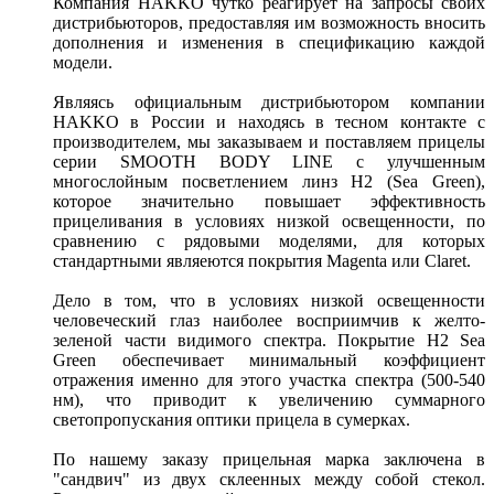
Компания HAKKO чутко реагирует на запросы своих
дистрибьюторов, предоставляя им возможность вносить
дополнения и изменения в спецификацию каждой
модели.
Являясь официальным дистрибьютором компании
HAKKO в России и находясь в тесном контакте с
производителем, мы заказываем и поставляем прицелы
серии SMOOTH BODY LINE с улучшенным
многослойным посветлением линз H2 (Sea Green),
которое значительно повышает эффективность
прицеливания в условиях низкой освещенности, по
сравнению с рядовыми моделями, для которых
стандартными являеются покрытия Magenta или Claret.
Дело в том, что в условиях низкой освещенности
человеческий глаз наиболее восприимчив к желто-
зеленой части видимого спектра. Покрытие H2 Sea
Green обеспечивает минимальный коэффициент
отражения именно для этого участка спектра (500-540
нм), что приводит к увеличению суммарного
светопропускания оптики прицела в сумерках.
По нашему заказу прицельная марка заключена в
"сандвич" из двух склеенных между собой стекол.