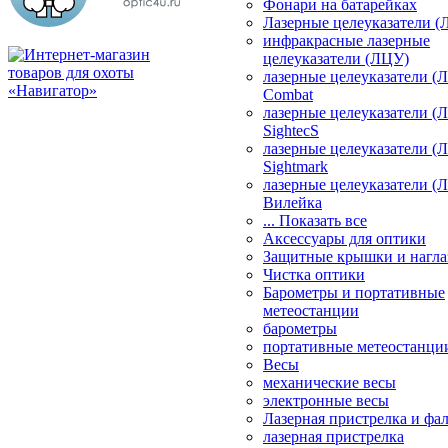
Фонари на батарейках
Лазерные целеуказатели 
инфракрасные лазерные
целеуказатели (ЛЦУ)
лазерные целеуказатели (
Combat
лазерные целеуказатели (
SightecS
лазерные целеуказатели (
Sightmark
лазерные целеуказатели (
Вилейка
... Показать все
Аксессуары для оптики
Защитные крышки и нагла
Чистка оптики
Барометры и портативные
метеостанции
барометры
портативные метеостанци
Весы
механические весы
электронные весы
Лазерная пристрелка и ф
лазерная пристрелка