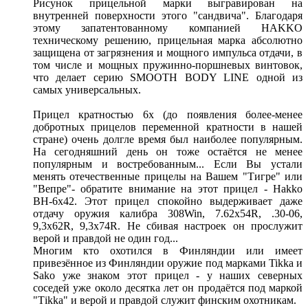
Рисунок прицельной марки выгравирован на
внутренней поверхности этого "сандвича". Благодаря
этому запатентованному компанией HAKKO
техническому решению, прицельная марка абсолютно
защищена от загрязнения и мощного импульса отдачи, в
том числе и мощных пружинно-поршневых винтовок,
что делает серию SMOOTH BODY LINE одной из
самых универсальных.
Прицел кратностью 6х (до появления более-менее
добротных прицелов переменной кратности в нашей
стране) очень долгле время был наиболее популярным.
На сегодняшний день он тоже остаётся не менее
популярным и востребованным... Если Вы устали
менять отечественные прицелы на Вашем "Тигре" или
"Вепре"- обратите внимание на этот прицел - Hakko
BH-6х42. Этот прицел спокойно выдерживает даже
отдачу оружия калибра 308Win, 7.62x54R, .30-06,
9,3х62R, 9,3х74R. Не сбивая настроек он прослужит
верой и правдой не один год...
Многим кто охотился в Финляндии или имеет
привезённое из Финляндии оружие под марками Tikka и
Sako уже знаком этот прицел - у наших северных
соседей уже около десятка лет он продаётся под маркой
"Тikka" и верой и правдой служит финским охотникам.