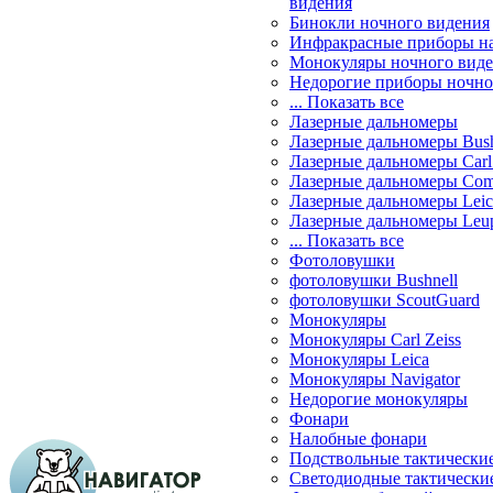
видения
Бинокли ночного видения
Инфракрасные приборы н
Монокуляры ночного вид
Недорогие приборы ночно
... Показать все
Лазерные дальномеры
Лазерные дальномеры Bush
Лазерные дальномеры Carl 
Лазерные дальномеры Com
Лазерные дальномеры Leic
Лазерные дальномеры Leu
... Показать все
Фотоловушки
фотоловушки Bushnell
фотоловушки ScoutGuard
Монокуляры
Монокуляры Carl Zeiss
Монокуляры Leica
Монокуляры Navigator
Недорогие монокуляры
Фонари
Налобные фонари
Подствольные тактически
Светодиодные тактически