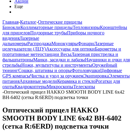
Акции
Еще
Главная
-
Каталог
-
Оптические прицелы
Бинокли
Коллиматорные прицелы
Тепловизоры
Кронштейны
для прицелов
Подзорные трубы
Приборы ночного
видения
Лазерные
дальномеры
Распродажа
Монокуляры
Фонари
Лазерные
целеуказатели (ЛЦУ)
Аксессуары для оптики
Барометры и
портативные метеостанции
Весы
Лазерная пристрелка и
фальшпатроны
Манки, засидки и лабазы
Наушники и очки для
стрельбы
Ножи, мультитулы и инструменты
Оружейный
тюнинг
Сошки, штативы и опоры
Фотоловушки
Цифровые
GPS компасы
Чистка и уход за оружием
Экипировка
Элементы
питания
Архивные модели
Керамика и стекло
Рогатки для
охоты
Квадрокоптеры
Микроскопы
Телескопы
-
Оптический прицел HAKKO SMOOTH BODY LINE 6x42
BH-6402 (сетка R:6ERD) подсветка точки
Оптический прицел HAKKO
SMOOTH BODY LINE 6x42 BH-6402
(сетка R:6ERD) подсветка точки