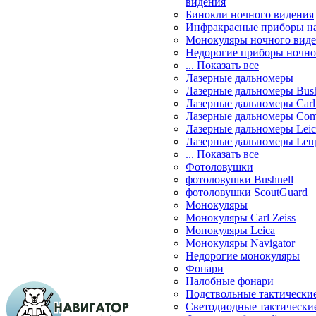
видения
Бинокли ночного видения
Инфракрасные приборы н
Монокуляры ночного вид
Недорогие приборы ночно
... Показать все
Лазерные дальномеры
Лазерные дальномеры Bush
Лазерные дальномеры Carl 
Лазерные дальномеры Com
Лазерные дальномеры Leic
Лазерные дальномеры Leu
... Показать все
Фотоловушки
фотоловушки Bushnell
фотоловушки ScoutGuard
Монокуляры
Монокуляры Carl Zeiss
Монокуляры Leica
Монокуляры Navigator
Недорогие монокуляры
Фонари
Налобные фонари
Подствольные тактически
Светодиодные тактически