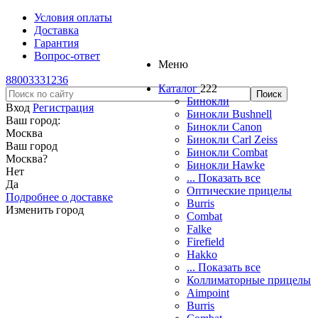
Условия оплаты
Доставка
Гарантия
Вопрос-ответ
Меню
88003331236
Каталог
222
Бинокли
Вход
Регистрация
Бинокли Bushnell
Ваш город:
Бинокли Canon
Москва
Бинокли Carl Zeiss
Ваш город
Бинокли Combat
Москва
?
Бинокли Hawke
Нет
... Показать все
Да
Оптические прицелы
Подробнее о доставке
Burris
Изменить город
Combat
Falke
Firefield
Hakko
... Показать все
Коллиматорные прицелы
Aimpoint
Burris