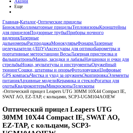
Акции
Еще
Главная
-
Каталог
-
Оптические прицелы
Бинокли
Коллиматорные прицелы
Тепловизоры
Кронштейны
для прицелов
Подзорные трубы
Приборы ночного
видения
Лазерные
дальномеры
Распродажа
Монокуляры
Фонари
Лазерные
целеуказатели (ЛЦУ)
Аксессуары для оптики
Барометры и
портативные метеостанции
Весы
Лазерная пристрелка и
фальшпатроны
Манки, засидки и лабазы
Наушники и очки для
стрельбы
Ножи, мультитулы и инструменты
Оружейный
тюнинг
Сошки, штативы и опоры
Фотоловушки
Цифровые
GPS компасы
Чистка и уход за оружием
Экипировка
Элементы
питания
Архивные модели
Керамика и стекло
Рогатки для
охоты
Квадрокоптеры
Микроскопы
Телескопы
-
Оптический прицел Leapers UTG 30MM 10X44 Compact IE,
SWAT AO, EZ-TAP, с кольцами, SCP3-UGM104AOIEW
Оптический прицел Leapers UTG
30MM 10X44 Compact IE, SWAT AO,
EZ-TAP, с кольцами, SCP3-