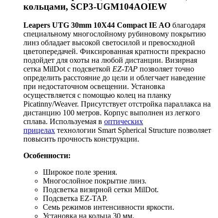
кольцами, SCP3-UGM104AOIEW
Leapers UTG 30mm 10X44 Compact IE AO
благодаря
специальному многослойному рубиновому покрытию
линз обладает высокой светосилой и превосходной
цветопередачей. Фиксированная кратности прекрасно
подойдет для охоты на любой дистанции. Визирная
сетка MilDot c подсветкой
EZ-TAP
позволяет точно
определить расстояние до цели и облегчает наведение
при недостаточном освещении. Установка
осуществляется с помощью колец на планку
Picatinny/Weaver. Присутствует отстройка параллакса на
дистанцию 100 метров. Корпус выполнен из легкого
сплава. Используемая в
оптических
прицелах
технологии Smart Spherical Structure позволяет
повысить прочность конструкции.
Особенности:
Широкое поле зрения.
Многослойное покрытие линз.
Подcветка визирной сетки MilDot.
Подcветка EZ-TAP.
Семь режимов интенсивности яркости.
Установка на кольца 30 мм.