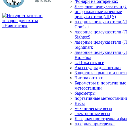
Фонари на батарейках
Лазерные целеуказатели 
инфракрасные лазерные
целеуказатели (ЛЦУ)
лазерные целеуказатели (
Combat
лазерные целеуказатели (
SightecS
лазерные целеуказатели (
Sightmark
лазерные целеуказатели (
Вилейка
... Показать все
Аксессуары для оптики
Защитные крышки и нагла
Чистка оптики
Барометры и портативные
метеостанции
барометры
портативные метеостанци
Весы
механические весы
электронные весы
Лазерная пристрелка и ф
лазерная пристрелка