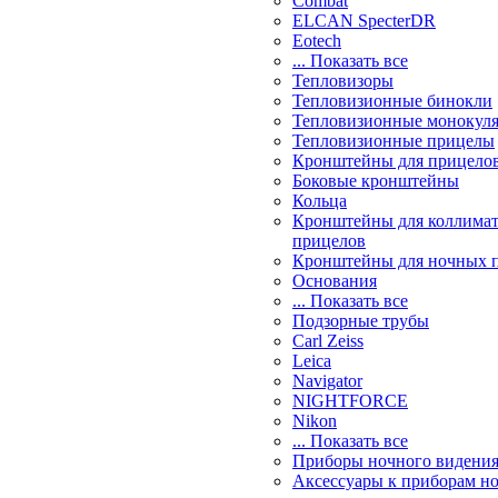
Combat
ELCAN SpecterDR
Eotech
... Показать все
Тепловизоры
Тепловизионные бинокли
Тепловизионные монокул
Тепловизионные прицелы
Кронштейны для прицело
Боковые кронштейны
Кольца
Кронштейны для коллима
прицелов
Кронштейны для ночных 
Основания
... Показать все
Подзорные трубы
Carl Zeiss
Leica
Navigator
NIGHTFORCE
Nikon
... Показать все
Приборы ночного видени
Аксессуары к приборам н