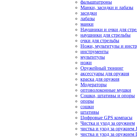
фальшпатроны
Манки, засидки и лабазы
засидки
лабазы
манки
Наушники и очки для стр
наушники для стрельбы
очки для стрельбы
Ножи, мультитулы и инст
инструменты
мультитулы
ножи
Оружейный тюнинг
аксессуары для оружия
краска для оружия
Модераторы
оптоволоконные мушки
Сошки, штативы и опоры
опоры
сошки
штативы
Цифровые GPS компасы
Чистка и уход за оружием
чистка и уход за оружием 
чистка и уход за оружием 