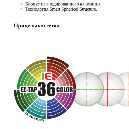
Корпус из анодированного алюминия.
Технология Smart Spherical Structure.
Прицельная сетка