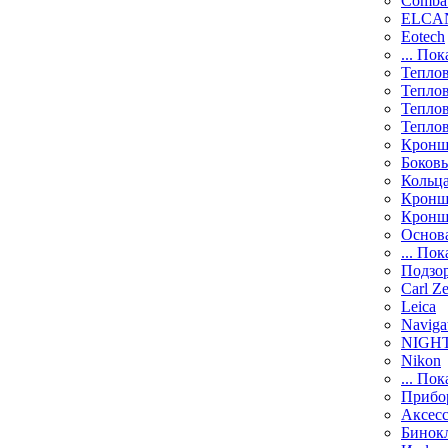
Comba
ELCAN
Eotech
... Пок
Тепло
Тепло
Тепло
Тепло
Кронш
Боков
Кольц
Кронш
Кронш
Основ
... Пок
Подзо
Carl Ze
Leica
Naviga
NIGH
Nikon
... Пок
Прибо
Аксесс
Бинок