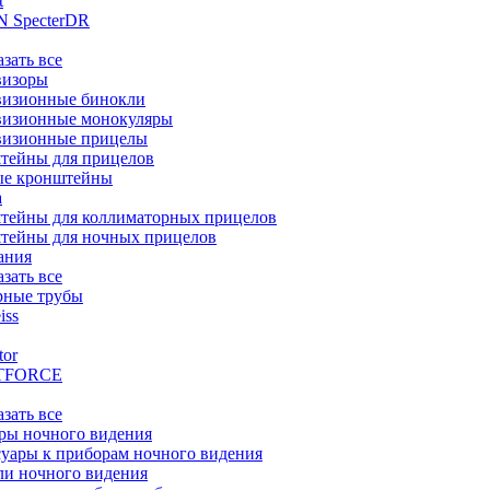
t
 SpecterDR
азать все
визоры
визионные бинокли
визионные монокуляры
визионные прицелы
тейны для прицелов
ые кронштейны
а
тейны для коллиматорных прицелов
тейны для ночных прицелов
ания
азать все
рные трубы
iss
tor
TFORCE
азать все
ры ночного видения
уары к приборам ночного видения
ли ночного видения