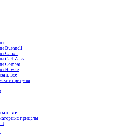
ли
и Bushnell
ли Canon
и Carl Zeiss
ли Combat
ли Hawke
азать все
еские прицелы
t
ld
азать все
маторные прицелы
nt