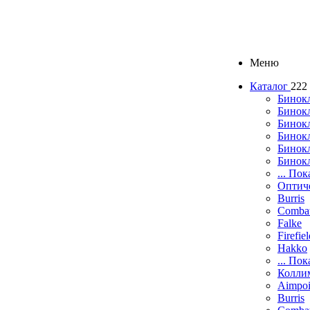
Меню
Каталог
222
Бинок
Бинокл
Бинок
Бинокл
Бинок
Бинок
... Пок
Оптич
Burris
Comba
Falke
Firefie
Hakko
... Пок
Колли
Aimpoi
Burris