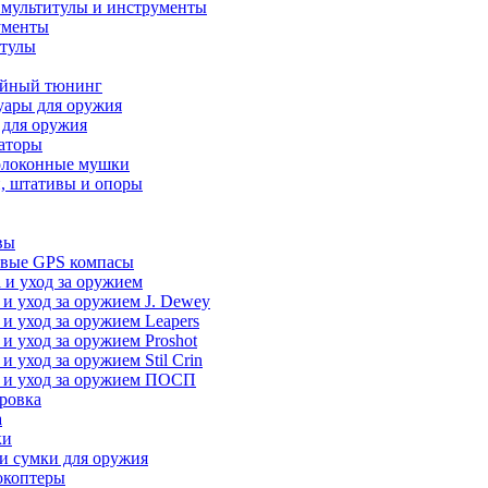
 мультитулы и инструменты
ументы
итулы
йный тюнинг
уары для оружия
 для оружия
аторы
олоконные мушки
, штативы и опоры
вы
вые GPS компасы
 и уход за оружием
 и уход за оружием J. Dewey
 и уход за оружием Leapers
 и уход за оружием Proshot
 и уход за оружием Stil Crin
 и уход за оружием ПОСП
ровка
а
ки
и сумки для оружия
окоптеры