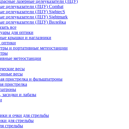
расные лазерные целеуказатели (ЛЦУ)
ые целеуказатели (ЛЦУ) Combat
ые целеуказатели (ЛЦУ) SightecS
ые целеуказатели (ЛЦУ) Sightmark
ые целеуказатели (ЛЦУ) Вилейка
азать все
уары для оптики
ные крышки и наглазники
а оптики
тры и портативные метеостанции
етры
тивные метеостанции
ческие весы
ронные весы
ая пристрелка и фальшпатроны
ая пристрелка
патроны
 засидки и лабазы
и
ки и очки для стрельбы
ки для стрельбы
ля стрельбы