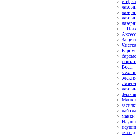
инфрак
лазерн
лазерн
лазерн
лазерн
... Пок
Аксесс
Защит
Чистк
Бароме
баром
порта
Весы
механи
элект
Лазерн
лазерн
фальш
Манки,
засидк
лабазы
манки
Наушни
наушни
очки д