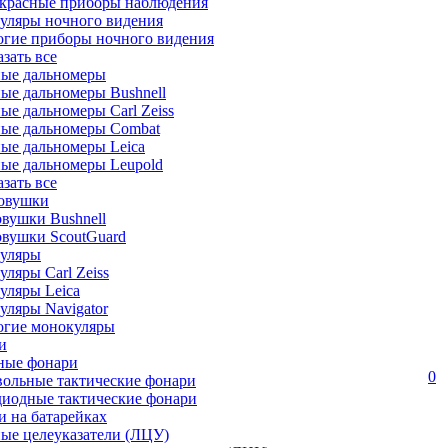
красные приборы наблюдения
уляры ночного видения
огие приборы ночного видения
азать все
ные дальномеры
ые дальномеры Bushnell
ые дальномеры Carl Zeiss
ные дальномеры Combat
ые дальномеры Leica
ые дальномеры Leupold
азать все
овушки
вушки Bushnell
овушки ScoutGuard
уляры
ляры Carl Zeiss
уляры Leica
ляры Navigator
огие монокуляры
и
ные фонари
0
вольные тактические фонари
диодные тактические фонари
 на батарейках
ые целеуказатели (ЛЦУ)