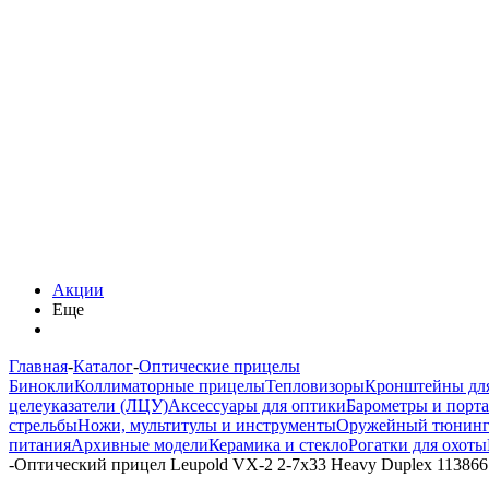
Акции
Еще
Главная
-
Каталог
-
Оптические прицелы
Бинокли
Коллиматорные прицелы
Тепловизоры
Кронштейны дл
целеуказатели (ЛЦУ)
Аксессуары для оптики
Барометры и порт
стрельбы
Ножи, мультитулы и инструменты
Оружейный тюнин
питания
Архивные модели
Керамика и стекло
Рогатки для охоты
-
Оптический прицел Leupold VX-2 2-7x33 Heavy Duplex 113866