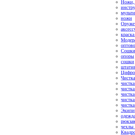
Ножи,
инстр
мульт
ножи
Оруже
аксесс
краска
Модер
оптов
Сошки
опоры
сошки
штати
Цифро
Чистка
чистка
чистка
чистка
чистка
чистка
Экипи
одежд
рюкза
чехлы 
Квадр