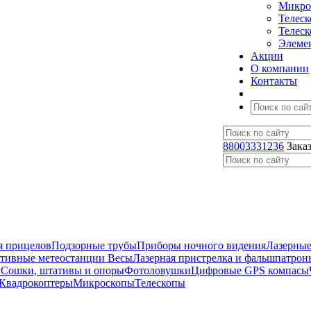
Микро
Телес
Телес
Элеме
Акции
О компании
Контакты
88003331236
Зака
я прицелов
Подзорные трубы
Приборы ночного видения
Лазерные
ативные метеостанции
Весы
Лазерная пристрелка и фальшпатрон
г
Сошки, штативы и опоры
Фотоловушки
Цифровые GPS компасы
Квадрокоптеры
Микроскопы
Телескопы