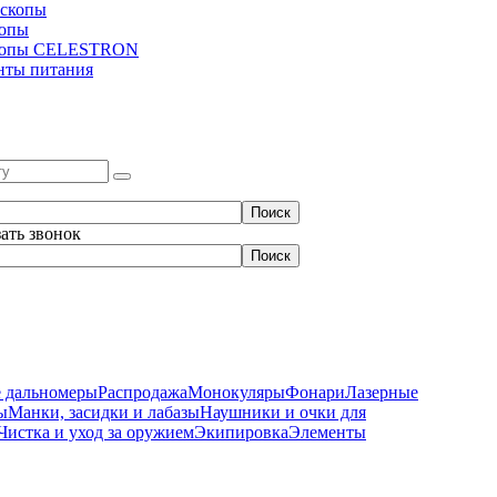
скопы
копы
копы CELESTRON
нты питания
зать звонок
 дальномеры
Распродажа
Монокуляры
Фонари
Лазерные
ы
Манки, засидки и лабазы
Наушники и очки для
Чистка и уход за оружием
Экипировка
Элементы