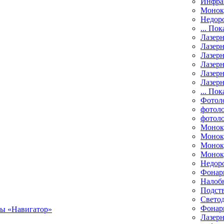
Инфра
Монок
Недор
... Пок
Лазер
Лазерн
Лазерн
Лазер
Лазерн
Лазерн
... Пок
Фотол
фотоло
фотол
Монок
Моноку
Монок
Моноку
Недор
Фонар
Налоб
Подст
Свето
Фонари
Лазерн