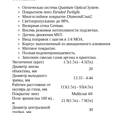
Оптическая система
Quantum Optical System
.
Покрытием линз
Xtended Twilight
.
Многослойное покрытие
DiamondCoat2
.
Светопропускание до 98%.
Визирная сетка German.
Восемь режимов интенсивности подсветки.
Датчик движения MST.
Ввод поправок с шагом в 1/4 МОА.
Корпус выполненный из авиационного алюминия.
Матовое покрытие.
Полная водонепроницаемость.
Заполнен смесью газов аргона и криптона.
Увеличение (крат)
1.5(1.5x) - 4.5(5x)
Диаметр линзы
20
объектива, мм
Диаметр выходного
13.33 - 4.44
зрачка, мм
Рабочее расстояние от
113(1.5x) - 93(4.5x)
окуляра до глаза, мм
Покрытие линз
Multicoat 4®
Поле зрения (на 100 м) ,
21.9(1.5x) - 7.9(5x)
м
Диаметр центральной
30
трубки, мм