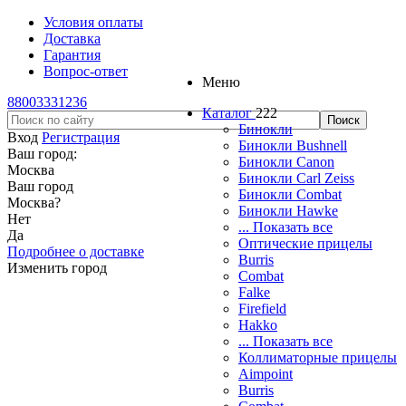
Условия оплаты
Доставка
Гарантия
Вопрос-ответ
Меню
88003331236
Каталог
222
Бинокли
Вход
Регистрация
Бинокли Bushnell
Ваш город:
Бинокли Canon
Москва
Бинокли Carl Zeiss
Ваш город
Бинокли Combat
Москва
?
Бинокли Hawke
Нет
... Показать все
Да
Оптические прицелы
Подробнее о доставке
Burris
Изменить город
Combat
Falke
Firefield
Hakko
... Показать все
Коллиматорные прицелы
Aimpoint
Burris