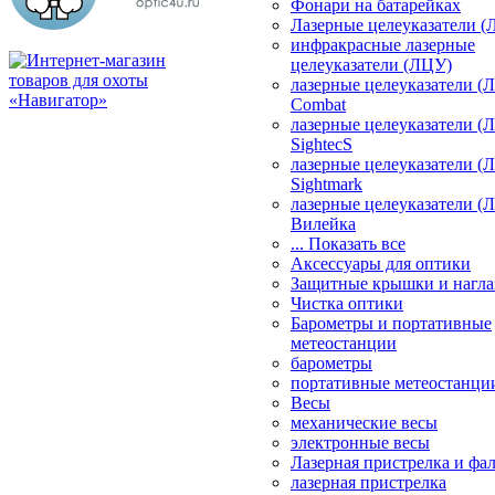
Фонари на батарейках
Лазерные целеуказатели 
инфракрасные лазерные
целеуказатели (ЛЦУ)
лазерные целеуказатели (
Combat
лазерные целеуказатели (
SightecS
лазерные целеуказатели (
Sightmark
лазерные целеуказатели (
Вилейка
... Показать все
Аксессуары для оптики
Защитные крышки и нагла
Чистка оптики
Барометры и портативные
метеостанции
барометры
портативные метеостанци
Весы
механические весы
электронные весы
Лазерная пристрелка и ф
лазерная пристрелка