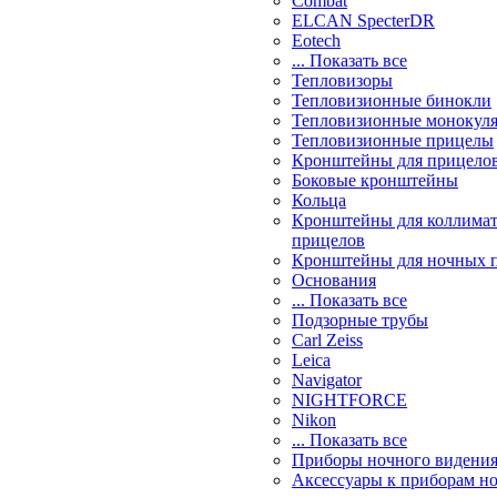
Combat
ELCAN SpecterDR
Eotech
... Показать все
Тепловизоры
Тепловизионные бинокли
Тепловизионные монокул
Тепловизионные прицелы
Кронштейны для прицело
Боковые кронштейны
Кольца
Кронштейны для коллима
прицелов
Кронштейны для ночных 
Основания
... Показать все
Подзорные трубы
Carl Zeiss
Leica
Navigator
NIGHTFORCE
Nikon
... Показать все
Приборы ночного видени
Аксессуары к приборам н