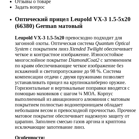
Отзывы о товаре
Задать вопрос
Оптический прицел Leupold VX-3 1.5-5х20
(66380) German матовый
Leupold VX-3 1.5-5x20
превосходно подходит для
загонной охоты. Оптическая система
Quantum Optical
System
с покрытием линз
Xtended Twilight
обеспечивает
четкое и контрастное изображение. Износостойкое
многослойное покрытие
DiamondCoat2
с затемнением
по краям обеспечивающие четкое изображение без
искажений и светопропускание до 98 %. Система
компенсации отдачи с двумя пружинами позволяет
устанавливать прицел на крупнокалиберно оружие.
Горизонтальные и вертикальные поправки вводятся с
помощью маховиков с шагом ¼ МОА. Корпус
выполненный из авиационного алюминия с матовым
покрытием полностью водонепроницаем обладает
небольшим весом и превосходной прочностью. Прочное
матовое покрытие обеспечивает надежную защиту от
царапин. Заполнен смесью газов аргона и криптона
исключающие запотевание линз.
Особенности: