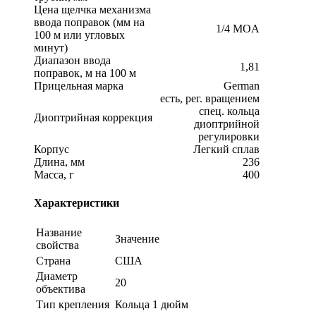
Цена щелчка механизма
ввода поправок (мм на
1/4 MOA
100 м или угловых
минут)
Диапазон ввода
1,81
поправок, м на 100 м
Прицельная марка
German
есть, рег. вращением
спец. кольца
Диоптрийная коррекция
диоптрийной
регулировки
Корпус
Легкий сплав
Длина, мм
236
Масса, г
400
Характеристики
Название
Значение
свойства
Страна
США
Диаметр
20
объектива
Тип крепления
Кольца 1 дюйм