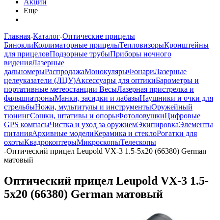
Акции
Еще
Главная
-
Каталог
-
Оптические прицелы
Бинокли
Коллиматорные прицелы
Тепловизоры
Кронштейны
для прицелов
Подзорные трубы
Приборы ночного
видения
Лазерные
дальномеры
Распродажа
Монокуляры
Фонари
Лазерные
целеуказатели (ЛЦУ)
Аксессуары для оптики
Барометры и
портативные метеостанции
Весы
Лазерная пристрелка и
фальшпатроны
Манки, засидки и лабазы
Наушники и очки для
стрельбы
Ножи, мультитулы и инструменты
Оружейный
тюнинг
Сошки, штативы и опоры
Фотоловушки
Цифровые
GPS компасы
Чистка и уход за оружием
Экипировка
Элементы
питания
Архивные модели
Керамика и стекло
Рогатки для
охоты
Квадрокоптеры
Микроскопы
Телескопы
-
Оптический прицел Leupold VX-3 1.5-5x20 (66380) German
матовый
Оптический прицел Leupold VX-3 1.5-
5x20 (66380) German матовый