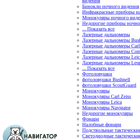
видения
Бинокли ночного видения
Инфракрасные приборы н
Монокуляры ночного вид
Недорогие приборы ночно
... Показать все
Лазерные дальномеры
Лазерные дальномеры Bush
Лазерные дальномеры Carl 
Лазерные дальномеры Com
Лазерные дальномеры Leic
Лазерные дальномеры Leu
... Показать все
Фотоловушки
фотоловушки Bushnell
фотоловушки ScoutGuard
Монокуляры
Монокуляры Carl Zeiss
Монокуляры Leica
Монокуляры Navigator
Недорогие монокуляры
Фонари
Налобные фонари
Подствольные тактически
Светодиодные тактически