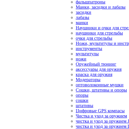
фальшпатроны
Манки, засидки и лабазы
засидки
лабазы
манки
Наушники и очки для стр
наушники для стрельбы
очки для стрельбы
Ножи, мультитулы и инст
инструменты
мультитулы
ножи
Оружейный тюнинг
аксессуары для оружия
краска для оружия
Модераторы
оптоволоконные мушки
Сошки, штативы и опоры
опоры
сошки
штативы
Цифровые GPS компасы
Чистка и уход за оружием
чистка и уход за оружием 
чистка и уход за оружием 