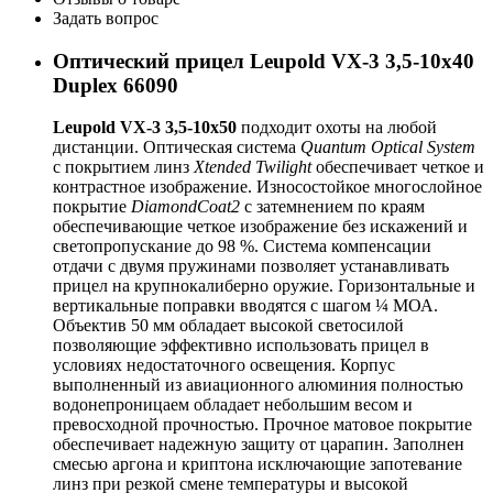
Задать вопрос
Оптический прицел Leupold VX-3 3,5-10x40
Duplex 66090
Leupold VX-3 3,5-10x50
подходит охоты на любой
дистанции. Оптическая система
Quantum Optical System
с покрытием линз
Xtended Twilight
обеспечивает четкое и
контрастное изображение. Износостойкое многослойное
покрытие
DiamondCoat2
с затемнением по краям
обеспечивающие четкое изображение без искажений и
светопропускание до 98 %. Система компенсации
отдачи с двумя пружинами позволяет устанавливать
прицел на крупнокалиберно оружие. Горизонтальные и
вертикальные поправки вводятся с шагом ¼ МОА.
Объектив 50 мм обладает высокой светосилой
позволяющие эффективно использовать прицел в
условиях недостаточного освещения. Корпус
выполненный из авиационного алюминия полностью
водонепроницаем обладает небольшим весом и
превосходной прочностью. Прочное матовое покрытие
обеспечивает надежную защиту от царапин. Заполнен
смесью аргона и криптона исключающие запотевание
линз при резкой смене температуры и высокой