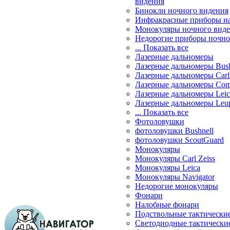
видения
Бинокли ночного видения
Инфракрасные приборы н
Монокуляры ночного вид
Недорогие приборы ночно
... Показать все
Лазерные дальномеры
Лазерные дальномеры Bush
Лазерные дальномеры Carl 
Лазерные дальномеры Com
Лазерные дальномеры Leic
Лазерные дальномеры Leu
... Показать все
Фотоловушки
фотоловушки Bushnell
фотоловушки ScoutGuard
Монокуляры
Монокуляры Carl Zeiss
Монокуляры Leica
Монокуляры Navigator
Недорогие монокуляры
Фонари
Налобные фонари
Подствольные тактически
Светодиодные тактически