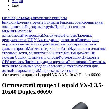
Акции
Еще
Главная
-
Каталог
-
Оптические прицелы
Бинокли
Коллиматорные прицелы
Тепловизоры
Кронштейны
для прицелов
Подзорные трубы
Приборы ночного
видения
Лазерные
дальномеры
Распродажа
Монокуляры
Фонари
Лазерные
целеуказатели (ЛЦУ)
Аксессуары для оптики
Барометры и
портативные метеостанции
Весы
Лазерная пристрелка и
фальшпатроны
Манки, засидки и лабазы
Наушники и очки для
стрельбы
Ножи, мультитулы и инструменты
Оружейный
тюнинг
Сошки, штативы и опоры
Фотоловушки
Цифровые
GPS компасы
Чистка и уход за оружием
Экипировка
Элементы
питания
Архивные модели
Керамика и стекло
Рогатки для
охоты
Квадрокоптеры
Микроскопы
Телескопы
-
Оптический прицел Leupold VX-3 3,5-10x40 Duplex 66090
Оптический прицел Leupold VX-3 3,5-
10x40 Duplex 66090