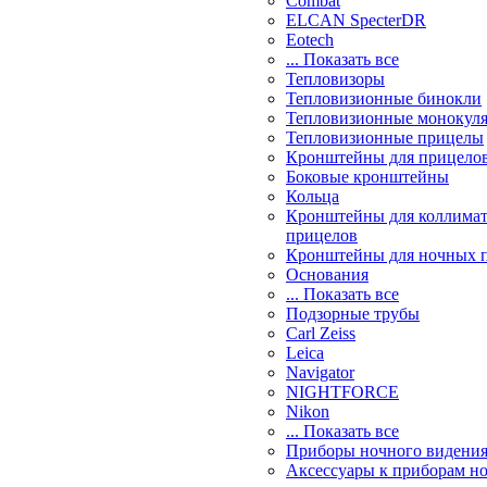
Combat
ELCAN SpecterDR
Eotech
... Показать все
Тепловизоры
Тепловизионные бинокли
Тепловизионные монокул
Тепловизионные прицелы
Кронштейны для прицело
Боковые кронштейны
Кольца
Кронштейны для коллима
прицелов
Кронштейны для ночных 
Основания
... Показать все
Подзорные трубы
Carl Zeiss
Leica
Navigator
NIGHTFORCE
Nikon
... Показать все
Приборы ночного видени
Аксессуары к приборам н