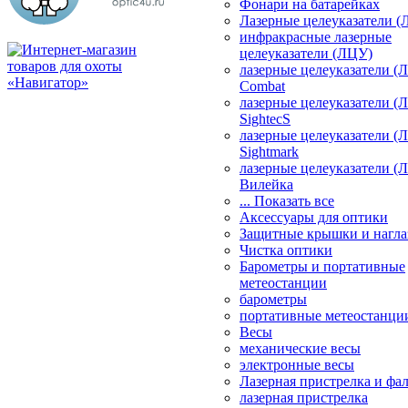
Фонари на батарейках
Лазерные целеуказатели 
инфракрасные лазерные
целеуказатели (ЛЦУ)
лазерные целеуказатели (
Combat
лазерные целеуказатели (
SightecS
лазерные целеуказатели (
Sightmark
лазерные целеуказатели (
Вилейка
... Показать все
Аксессуары для оптики
Защитные крышки и нагла
Чистка оптики
Барометры и портативные
метеостанции
барометры
портативные метеостанци
Весы
механические весы
электронные весы
Лазерная пристрелка и ф
лазерная пристрелка