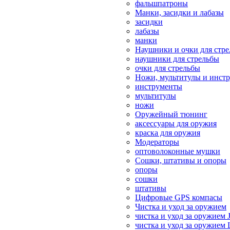
фальшпатроны
Манки, засидки и лабазы
засидки
лабазы
манки
Наушники и очки для стр
наушники для стрельбы
очки для стрельбы
Ножи, мультитулы и инст
инструменты
мультитулы
ножи
Оружейный тюнинг
аксессуары для оружия
краска для оружия
Модераторы
оптоволоконные мушки
Сошки, штативы и опоры
опоры
сошки
штативы
Цифровые GPS компасы
Чистка и уход за оружием
чистка и уход за оружием 
чистка и уход за оружием 