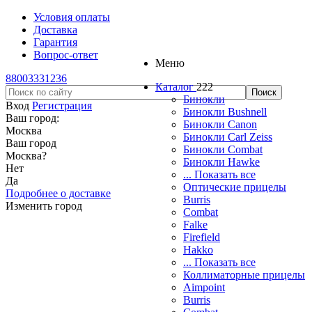
Условия оплаты
Доставка
Гарантия
Вопрос-ответ
Меню
88003331236
Каталог
222
Бинокли
Вход
Регистрация
Бинокли Bushnell
Ваш город:
Бинокли Canon
Москва
Бинокли Carl Zeiss
Ваш город
Бинокли Combat
Москва
?
Бинокли Hawke
Нет
... Показать все
Да
Оптические прицелы
Подробнее о доставке
Burris
Изменить город
Combat
Falke
Firefield
Hakko
... Показать все
Коллиматорные прицелы
Aimpoint
Burris