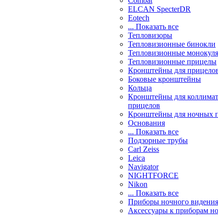
Combat
ELCAN SpecterDR
Eotech
... Показать все
Тепловизоры
Тепловизионные бинокли
Тепловизионные монокул
Тепловизионные прицелы
Кронштейны для прицело
Боковые кронштейны
Кольца
Кронштейны для коллима
прицелов
Кронштейны для ночных 
Основания
... Показать все
Подзорные трубы
Carl Zeiss
Leica
Navigator
NIGHTFORCE
Nikon
... Показать все
Приборы ночного видени
Аксессуары к приборам н