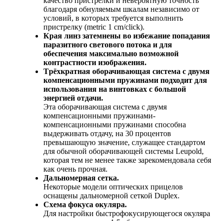
качество пристрелки и невероятную точность
благодаря обнуляемым шкалам независимо от
условий, в которых требуется выполнить
пристрелку (metric 1 cm/click).
Края линз затемнены во избежание попадания
паразитного светового потока и для
обеспечения максимально возможной
контрастности изображения.
Tрёхкратная оборачивающая система с двумя
компенсационными пружинами подходит для
использования на винтовках с большой
энергией отдачи.
Эта оборачивающая система с двумя
компенсационными пружинами-
компенсационными пружинами способна
выдерживать отдачу, на 30 процентов
превышающую значение, служащее стандартом
для обычной оборачивающей системы Leupold,
которая тем не менее также зарекомендовала себя
как очень прочная.
Дальномерная сетка.
Некоторые модели оптических прицелов
оснащены дальномерной сеткой Duplex.
Схема фокуса окуляра.
Для настройки быстрофокусирующегося окуляра