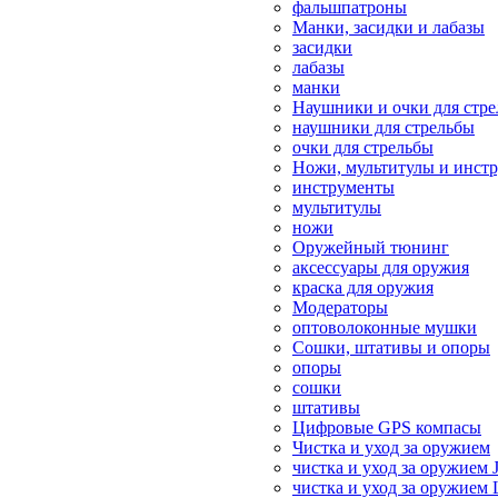
фальшпатроны
Манки, засидки и лабазы
засидки
лабазы
манки
Наушники и очки для стр
наушники для стрельбы
очки для стрельбы
Ножи, мультитулы и инст
инструменты
мультитулы
ножи
Оружейный тюнинг
аксессуары для оружия
краска для оружия
Модераторы
оптоволоконные мушки
Сошки, штативы и опоры
опоры
сошки
штативы
Цифровые GPS компасы
Чистка и уход за оружием
чистка и уход за оружием 
чистка и уход за оружием 