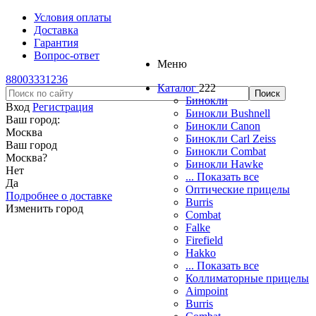
Условия оплаты
Доставка
Гарантия
Вопрос-ответ
Меню
88003331236
Каталог
222
Бинокли
Вход
Регистрация
Бинокли Bushnell
Ваш город:
Бинокли Canon
Москва
Бинокли Carl Zeiss
Ваш город
Бинокли Combat
Москва
?
Бинокли Hawke
Нет
... Показать все
Да
Оптические прицелы
Подробнее о доставке
Burris
Изменить город
Combat
Falke
Firefield
Hakko
... Показать все
Коллиматорные прицелы
Aimpoint
Burris