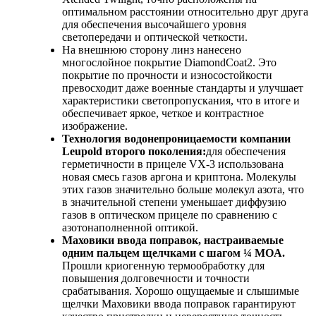
оптимальном расстоянии относительно друг друга
для обеспечения высочайшего уровня
светопередачи и оптической четкости.
На внешнюю сторону линз нанесено
многослойное покрытие DiamondCoat2. Это
покрытие по прочности и износостойкости
превосходит даже военные стандарты и улучшает
характеристики светопропускания, что в итоге и
обеспечивает яркое, четкое и контрастное
изображение.
Технология водонепроницаемости компании
Leupold второго поколения:
для обеспечения
герметичности в прицеле VX-3 использована
новая смесь газов аргона и криптона. Молекулы
этих газов значительно больше молекул азота, что
в значительной степени уменьшает диффузию
газов в оптическом прицеле по сравнению с
азотонаполненной оптикой.
Маховики ввода поправок, настраиваемые
одним пальцем щелчками с шагом ¼ MOA.
Прошли криогенную термообработку для
повышения долговечности и точности
срабатывания. Хорошо ощущаемые и слышимые
щелчки Маховики ввода поправок гарантируют