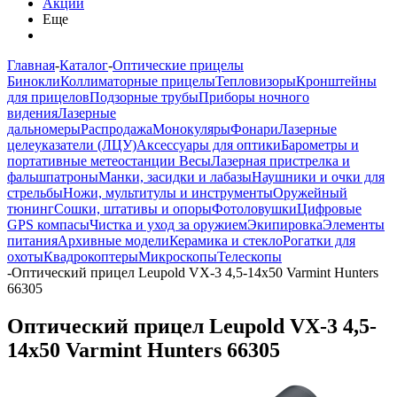
Акции
Еще
Главная
-
Каталог
-
Оптические прицелы
Бинокли
Коллиматорные прицелы
Тепловизоры
Кронштейны
для прицелов
Подзорные трубы
Приборы ночного
видения
Лазерные
дальномеры
Распродажа
Монокуляры
Фонари
Лазерные
целеуказатели (ЛЦУ)
Аксессуары для оптики
Барометры и
портативные метеостанции
Весы
Лазерная пристрелка и
фальшпатроны
Манки, засидки и лабазы
Наушники и очки для
стрельбы
Ножи, мультитулы и инструменты
Оружейный
тюнинг
Сошки, штативы и опоры
Фотоловушки
Цифровые
GPS компасы
Чистка и уход за оружием
Экипировка
Элементы
питания
Архивные модели
Керамика и стекло
Рогатки для
охоты
Квадрокоптеры
Микроскопы
Телескопы
-
Оптический прицел Leupold VX-3 4,5-14x50 Varmint Hunters
66305
Оптический прицел Leupold VX-3 4,5-
14x50 Varmint Hunters 66305