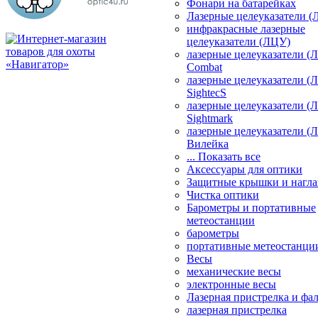
Фонари на батарейках
Лазерные целеуказатели 
инфракрасные лазерные
целеуказатели (ЛЦУ)
лазерные целеуказатели (
Combat
лазерные целеуказатели (
SightecS
лазерные целеуказатели (
Sightmark
лазерные целеуказатели (
Вилейка
... Показать все
Аксессуары для оптики
Защитные крышки и нагла
Чистка оптики
Барометры и портативные
метеостанции
барометры
портативные метеостанци
Весы
механические весы
электронные весы
Лазерная пристрелка и ф
лазерная пристрелка