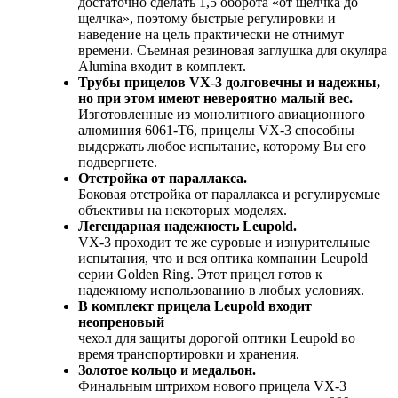
достаточно сделать 1,5 оборота «от щелчка до
щелчка», поэтому быстрые регулировки и
наведение на цель практически не отнимут
времени. Съемная резиновая заглушка для окуляра
Alumina входит в комплект.
Трубы прицелов VX-3 долговечны и надежны,
но при этом имеют невероятно малый вес.
Изготовленные из монолитного авиационного
алюминия 6061-T6, прицелы VX-3 способны
выдержать любое испытание, которому Вы его
подвергнете.
Отстройка от параллакса.
Боковая отстройка от параллакса и регулируемые
объективы на некоторых моделях.
Легендарная надежность Leupold.
VX-3 проходит те же суровые и изнурительные
испытания, что и вся оптика компании Leupold
серии Golden Ring. Этот прицел готов к
надежному использованию в любых условиях.
В комплект прицела Leupold входит
неопреновый
чехол для защиты дорогой оптики Leupold во
время транспортировки и хранения.
Золотое кольцо и медальон.
Финальным штрихом нового прицела VX-3