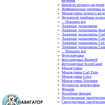
видения
Бинокли ночного видения
Инфракрасные приборы н
Монокуляры ночного вид
Недорогие приборы ночно
... Показать все
Лазерные дальномеры
Лазерные дальномеры Bush
Лазерные дальномеры Carl 
Лазерные дальномеры Com
Лазерные дальномеры Leic
Лазерные дальномеры Leu
... Показать все
Фотоловушки
фотоловушки Bushnell
фотоловушки ScoutGuard
Монокуляры
Монокуляры Carl Zeiss
Монокуляры Leica
Монокуляры Navigator
Недорогие монокуляры
Фонари
Налобные фонари
Подствольные тактически
Светодиодные тактически