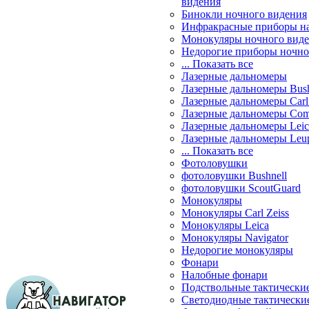
видения
Бинокли ночного видения
Инфракрасные приборы н
Монокуляры ночного вид
Недорогие приборы ночно
... Показать все
Лазерные дальномеры
Лазерные дальномеры Bush
Лазерные дальномеры Carl 
Лазерные дальномеры Com
Лазерные дальномеры Leic
Лазерные дальномеры Leu
... Показать все
Фотоловушки
фотоловушки Bushnell
фотоловушки ScoutGuard
Монокуляры
Монокуляры Carl Zeiss
Монокуляры Leica
Монокуляры Navigator
Недорогие монокуляры
Фонари
Налобные фонари
Подствольные тактически
Светодиодные тактически