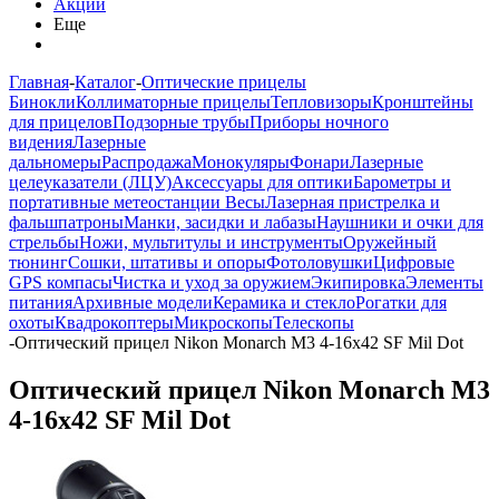
Акции
Еще
Главная
-
Каталог
-
Оптические прицелы
Бинокли
Коллиматорные прицелы
Тепловизоры
Кронштейны
для прицелов
Подзорные трубы
Приборы ночного
видения
Лазерные
дальномеры
Распродажа
Монокуляры
Фонари
Лазерные
целеуказатели (ЛЦУ)
Аксессуары для оптики
Барометры и
портативные метеостанции
Весы
Лазерная пристрелка и
фальшпатроны
Манки, засидки и лабазы
Наушники и очки для
стрельбы
Ножи, мультитулы и инструменты
Оружейный
тюнинг
Сошки, штативы и опоры
Фотоловушки
Цифровые
GPS компасы
Чистка и уход за оружием
Экипировка
Элементы
питания
Архивные модели
Керамика и стекло
Рогатки для
охоты
Квадрокоптеры
Микроскопы
Телескопы
-
Оптический прицел Nikon Monarch M3 4-16x42 SF Mil Dot
Оптический прицел Nikon Monarch M3
4-16x42 SF Mil Dot