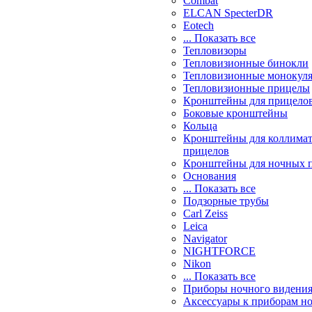
Combat
ELCAN SpecterDR
Eotech
... Показать все
Тепловизоры
Тепловизионные бинокли
Тепловизионные монокул
Тепловизионные прицелы
Кронштейны для прицело
Боковые кронштейны
Кольца
Кронштейны для коллима
прицелов
Кронштейны для ночных 
Основания
... Показать все
Подзорные трубы
Carl Zeiss
Leica
Navigator
NIGHTFORCE
Nikon
... Показать все
Приборы ночного видени
Аксессуары к приборам н