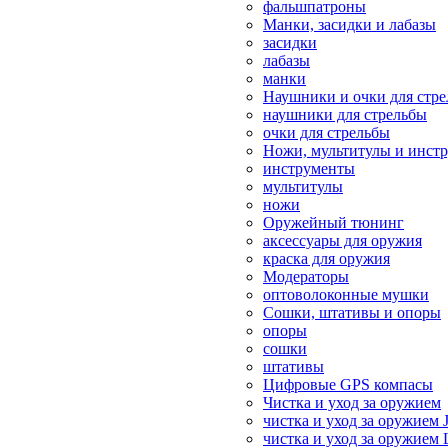
фальшпатроны
Манки, засидки и лабазы
засидки
лабазы
манки
Наушники и очки для стр
наушники для стрельбы
очки для стрельбы
Ножи, мультитулы и инст
инструменты
мультитулы
ножи
Оружейный тюнинг
аксессуары для оружия
краска для оружия
Модераторы
оптоволоконные мушки
Сошки, штативы и опоры
опоры
сошки
штативы
Цифровые GPS компасы
Чистка и уход за оружием
чистка и уход за оружием 
чистка и уход за оружием 