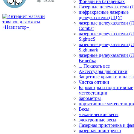
Фонари на батарейках
Лазерные целеуказатели 
инфракрасные лазерные
целеуказатели (ЛЦУ)
лазерные целеуказатели (
Combat
лазерные целеуказатели (
SightecS
лазерные целеуказатели (
Sightmark
лазерные целеуказатели (
Вилейка
... Показать все
Аксессуары для оптики
Защитные крышки и нагла
Чистка оптики
Барометры и портативные
метеостанции
барометры
портативные метеостанци
Весы
механические весы
электронные весы
Лазерная пристрелка и ф
лазерная пристрелка