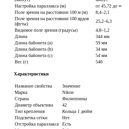
Настройка параллакса (м)
от 45,72 до ∞
Поле зрения на расстоянии 100 м (м)
8,4–2,1
Поле зрения на расстоянии 100 ярдов
25,2–6,3
(футы)
Видимое поле зрения (градусы)
4,8–1,2
Длина
344 мм
Длина байонета (a)
59 мм
Длина байонета (b)
34 мм
Длина байонета (c)
54 мм
Вес (г)
540
Характеристики
Название свойства
Значение
Марка
Nikon
Страна
Филиппины
Диаметр объектива
42
Тип крепления
Кольца 1 дюйм
Подсветка сетки
Нет
Отстройка параллакса
Есть