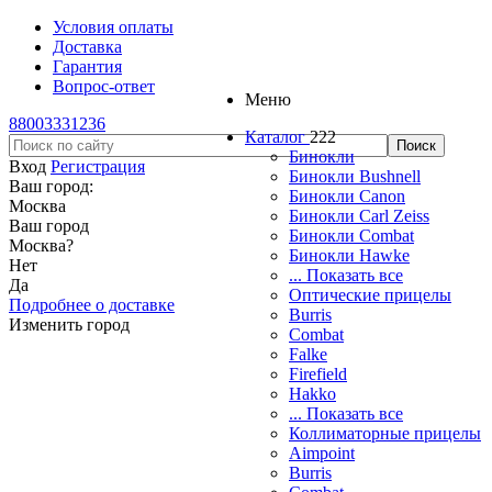
Условия оплаты
Доставка
Гарантия
Вопрос-ответ
Меню
88003331236
Каталог
222
Бинокли
Вход
Регистрация
Бинокли Bushnell
Ваш город:
Бинокли Canon
Москва
Бинокли Carl Zeiss
Ваш город
Бинокли Combat
Москва
?
Бинокли Hawke
Нет
... Показать все
Да
Оптические прицелы
Подробнее о доставке
Burris
Изменить город
Combat
Falke
Firefield
Hakko
... Показать все
Коллиматорные прицелы
Aimpoint
Burris