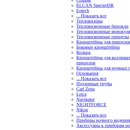
Combat
ELCAN SpecterDR
Eotech
... Показать все
Тепловизоры
Тепловизионные бинокли
Тепловизионные монокул
Тепловизионные прицелы
Кронштейны для прицело
Боковые кронштейны
Кольца
Кронштейны для коллима
прицелов
Кронштейны для ночных 
Основания
... Показать все
Подзорные трубы
Carl Zeiss
Leica
Navigator
NIGHTFORCE
Nikon
... Показать все
Приборы ночного видени
Аксессуары к приборам н