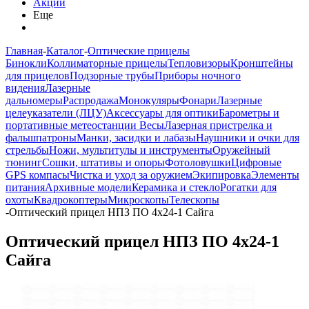
Акции
Еще
Главная
-
Каталог
-
Оптические прицелы
Бинокли
Коллиматорные прицелы
Тепловизоры
Кронштейны
для прицелов
Подзорные трубы
Приборы ночного
видения
Лазерные
дальномеры
Распродажа
Монокуляры
Фонари
Лазерные
целеуказатели (ЛЦУ)
Аксессуары для оптики
Барометры и
портативные метеостанции
Весы
Лазерная пристрелка и
фальшпатроны
Манки, засидки и лабазы
Наушники и очки для
стрельбы
Ножи, мультитулы и инструменты
Оружейный
тюнинг
Сошки, штативы и опоры
Фотоловушки
Цифровые
GPS компасы
Чистка и уход за оружием
Экипировка
Элементы
питания
Архивные модели
Керамика и стекло
Рогатки для
охоты
Квадрокоптеры
Микроскопы
Телескопы
-
Оптический прицел НПЗ ПО 4х24-1 Сайга
Оптический прицел НПЗ ПО 4х24-1
Сайга