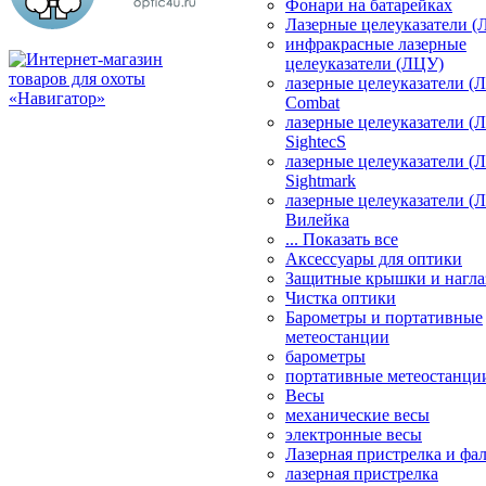
Фонари на батарейках
Лазерные целеуказатели 
инфракрасные лазерные
целеуказатели (ЛЦУ)
лазерные целеуказатели (
Combat
лазерные целеуказатели (
SightecS
лазерные целеуказатели (
Sightmark
лазерные целеуказатели (
Вилейка
... Показать все
Аксессуары для оптики
Защитные крышки и нагла
Чистка оптики
Барометры и портативные
метеостанции
барометры
портативные метеостанци
Весы
механические весы
электронные весы
Лазерная пристрелка и ф
лазерная пристрелка