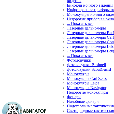
видения
Бинокли ночного видения
Инфракрасные приборы н
Монокуляры ночного вид
Недорогие приборы ночно
... Показать все
Лазерные дальномеры
Лазерные дальномеры Bush
Лазерные дальномеры Carl 
Лазерные дальномеры Com
Лазерные дальномеры Leic
Лазерные дальномеры Leu
... Показать все
Фотоловушки
фотоловушки Bushnell
фотоловушки ScoutGuard
Монокуляры
Монокуляры Carl Zeiss
Монокуляры Leica
Монокуляры Navigator
Недорогие монокуляры
Фонари
Налобные фонари
Подствольные тактически
Светодиодные тактически