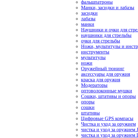
фальшпатроны
Манки, засидки и лабазы
засидки
лабазы
манки
Наушники и очки для стр
наушники для стрельбы
очки для стрельбы
Ножи, мультитулы и инст
инструменты
мультитулы
ножи
Оружейный тюнинг
аксессуары для оружия
краска для оружия
Модераторы
оптоволоконные мушки
Сошки, штативы и опоры
опоры
сошки
штативы
Цифровые GPS компасы
Чистка и уход за оружием
чистка и уход за оружием 
чистка и уход за оружием 