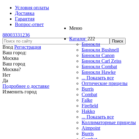
Условия оплаты
Доставка
Гарантия
Вопрос-ответ
Меню
88003331236
Каталог
222
Бинокли
Вход
Регистрация
Бинокли Bushnell
Ваш город:
Бинокли Canon
Москва
Бинокли Carl Zeiss
Ваш город
Бинокли Combat
Москва
?
Бинокли Hawke
Нет
... Показать все
Да
Оптические прицелы
Подробнее о доставке
Burris
Изменить город
Combat
Falke
Firefield
Hakko
... Показать все
Коллиматорные прицелы
Aimpoint
Burris