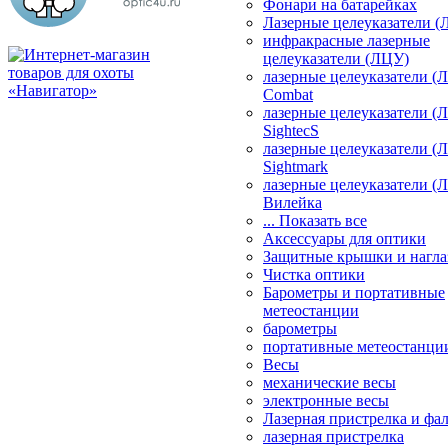
Фонари на батарейках
Лазерные целеуказатели 
инфракрасные лазерные
целеуказатели (ЛЦУ)
лазерные целеуказатели (
Combat
лазерные целеуказатели (
SightecS
лазерные целеуказатели (
Sightmark
лазерные целеуказатели (
Вилейка
... Показать все
Аксессуары для оптики
Защитные крышки и нагла
Чистка оптики
Барометры и портативные
метеостанции
барометры
портативные метеостанци
Весы
механические весы
электронные весы
Лазерная пристрелка и ф
лазерная пристрелка