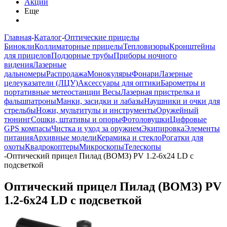
Акции
Еще
Главная
-
Каталог
-
Оптические прицелы
Бинокли
Коллиматорные прицелы
Тепловизоры
Кронштейны
для прицелов
Подзорные трубы
Приборы ночного
видения
Лазерные
дальномеры
Распродажа
Монокуляры
Фонари
Лазерные
целеуказатели (ЛЦУ)
Аксессуары для оптики
Барометры и
портативные метеостанции
Весы
Лазерная пристрелка и
фальшпатроны
Манки, засидки и лабазы
Наушники и очки для
стрельбы
Ножи, мультитулы и инструменты
Оружейный
тюнинг
Сошки, штативы и опоры
Фотоловушки
Цифровые
GPS компасы
Чистка и уход за оружием
Экипировка
Элементы
питания
Архивные модели
Керамика и стекло
Рогатки для
охоты
Квадрокоптеры
Микроскопы
Телескопы
-
Оптический прицел Пилад (ВОМЗ) PV 1.2-6x24 LD с
подсветкой
Оптический прицел Пилад (ВОМЗ) PV
1.2-6x24 LD с подсветкой