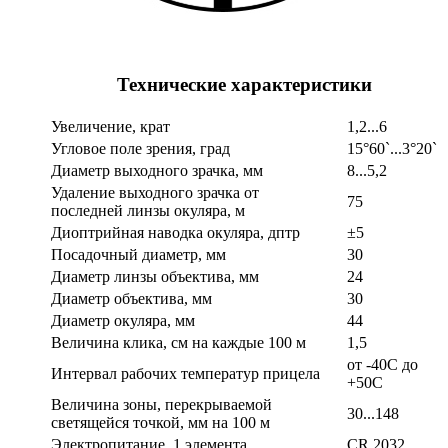
Технические характеристики
Увеличение, крат
1,2...6
Угловое поле зрения, град
15°60`...3°20`
Диаметр выходного зрачка, мм
8...5,2
Удаление выходного зрачка от
75
последней линзы окуляра, м
Диоптрийная наводка окуляра, дптр
±5
Посадочный диаметр, мм
30
Диаметр линзы объектива, мм
24
Диаметр объектива, мм
30
Диаметр окуляра, мм
44
Величина клика, см на каждые 100 м
1,5
от -40С до
Интервал рабочих температур прицела
+50С
Величина зоны, перекрываемой
30...148
светящейся точкой, мм на 100 м
Электропитание, 1 элемента
СR 2032