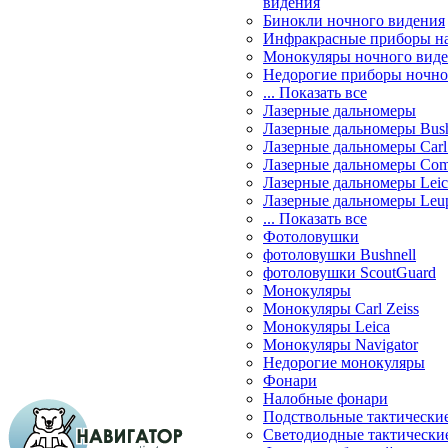
видения
Бинокли ночного видения
Инфракрасные приборы н
Монокуляры ночного вид
Недорогие приборы ночно
... Показать все
Лазерные дальномеры
Лазерные дальномеры Bush
Лазерные дальномеры Carl 
Лазерные дальномеры Com
Лазерные дальномеры Leic
Лазерные дальномеры Leu
... Показать все
Фотоловушки
фотоловушки Bushnell
фотоловушки ScoutGuard
Монокуляры
Монокуляры Carl Zeiss
Монокуляры Leica
Монокуляры Navigator
Недорогие монокуляры
Фонари
Налобные фонари
Подствольные тактически
Светодиодные тактически