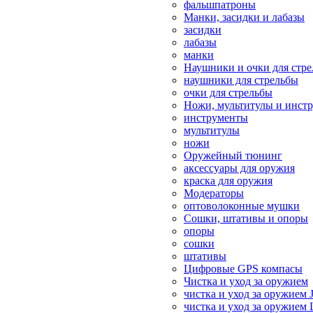
фальшпатроны
Манки, засидки и лабазы
засидки
лабазы
манки
Наушники и очки для стр
наушники для стрельбы
очки для стрельбы
Ножи, мультитулы и инст
инструменты
мультитулы
ножи
Оружейный тюнинг
аксессуары для оружия
краска для оружия
Модераторы
оптоволоконные мушки
Сошки, штативы и опоры
опоры
сошки
штативы
Цифровые GPS компасы
Чистка и уход за оружием
чистка и уход за оружием 
чистка и уход за оружием 