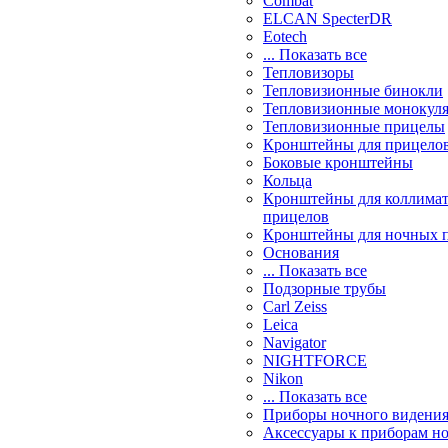
Combat
ELCAN SpecterDR
Eotech
... Показать все
Тепловизоры
Тепловизионные бинокли
Тепловизионные монокул
Тепловизионные прицелы
Кронштейны для прицело
Боковые кронштейны
Кольца
Кронштейны для коллима
прицелов
Кронштейны для ночных 
Основания
... Показать все
Подзорные трубы
Carl Zeiss
Leica
Navigator
NIGHTFORCE
Nikon
... Показать все
Приборы ночного видени
Аксессуары к приборам н