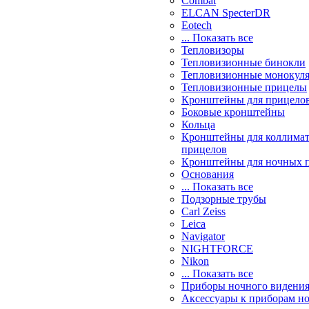
Combat
ELCAN SpecterDR
Eotech
... Показать все
Тепловизоры
Тепловизионные бинокли
Тепловизионные монокул
Тепловизионные прицелы
Кронштейны для прицело
Боковые кронштейны
Кольца
Кронштейны для коллима
прицелов
Кронштейны для ночных 
Основания
... Показать все
Подзорные трубы
Carl Zeiss
Leica
Navigator
NIGHTFORCE
Nikon
... Показать все
Приборы ночного видени
Аксессуары к приборам н