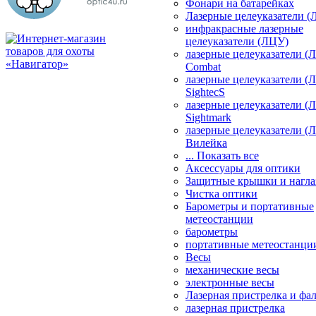
Фонари на батарейках
Лазерные целеуказатели 
инфракрасные лазерные
целеуказатели (ЛЦУ)
лазерные целеуказатели (
Combat
лазерные целеуказатели (
SightecS
лазерные целеуказатели (
Sightmark
лазерные целеуказатели (
Вилейка
... Показать все
Аксессуары для оптики
Защитные крышки и нагла
Чистка оптики
Барометры и портативные
метеостанции
барометры
портативные метеостанци
Весы
механические весы
электронные весы
Лазерная пристрелка и ф
лазерная пристрелка