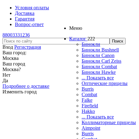
Условия оплаты
Доставка
Гарантия
Вопрос-ответ
Меню
88003331236
Каталог
222
Бинокли
Вход
Регистрация
Бинокли Bushnell
Ваш город:
Бинокли Canon
Москва
Бинокли Carl Zeiss
Ваш город
Бинокли Combat
Москва
?
Бинокли Hawke
Нет
... Показать все
Да
Оптические прицелы
Подробнее о доставке
Burris
Изменить город
Combat
Falke
Firefield
Hakko
... Показать все
Коллиматорные прицелы
Aimpoint
Burris