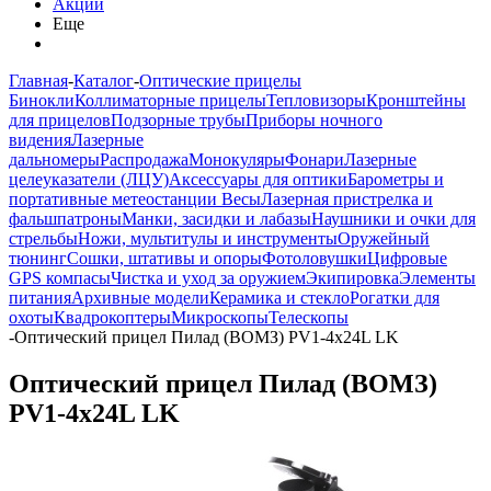
Акции
Еще
Главная
-
Каталог
-
Оптические прицелы
Бинокли
Коллиматорные прицелы
Тепловизоры
Кронштейны
для прицелов
Подзорные трубы
Приборы ночного
видения
Лазерные
дальномеры
Распродажа
Монокуляры
Фонари
Лазерные
целеуказатели (ЛЦУ)
Аксессуары для оптики
Барометры и
портативные метеостанции
Весы
Лазерная пристрелка и
фальшпатроны
Манки, засидки и лабазы
Наушники и очки для
стрельбы
Ножи, мультитулы и инструменты
Оружейный
тюнинг
Сошки, штативы и опоры
Фотоловушки
Цифровые
GPS компасы
Чистка и уход за оружием
Экипировка
Элементы
питания
Архивные модели
Керамика и стекло
Рогатки для
охоты
Квадрокоптеры
Микроскопы
Телескопы
-
Оптический прицел Пилад (ВОМЗ) PV1-4х24L LK
Оптический прицел Пилад (ВОМЗ)
PV1-4х24L LK