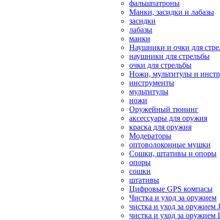
фальшпатроны
Манки, засидки и лабазы
засидки
лабазы
манки
Наушники и очки для стр
наушники для стрельбы
очки для стрельбы
Ножи, мультитулы и инст
инструменты
мультитулы
ножи
Оружейный тюнинг
аксессуары для оружия
краска для оружия
Модераторы
оптоволоконные мушки
Сошки, штативы и опоры
опоры
сошки
штативы
Цифровые GPS компасы
Чистка и уход за оружием
чистка и уход за оружием 
чистка и уход за оружием 