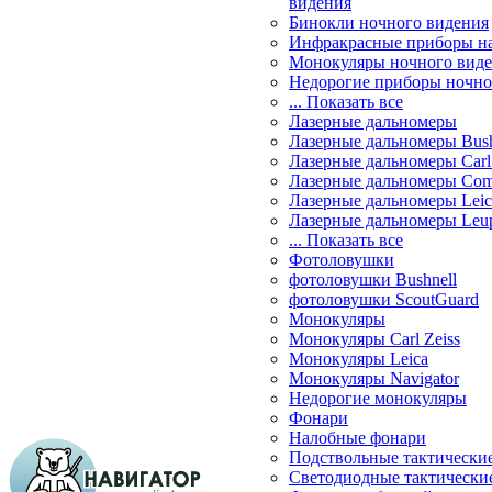
видения
Бинокли ночного видения
Инфракрасные приборы н
Монокуляры ночного вид
Недорогие приборы ночно
... Показать все
Лазерные дальномеры
Лазерные дальномеры Bush
Лазерные дальномеры Carl 
Лазерные дальномеры Com
Лазерные дальномеры Leic
Лазерные дальномеры Leu
... Показать все
Фотоловушки
фотоловушки Bushnell
фотоловушки ScoutGuard
Монокуляры
Монокуляры Carl Zeiss
Монокуляры Leica
Монокуляры Navigator
Недорогие монокуляры
Фонари
Налобные фонари
Подствольные тактически
Светодиодные тактически