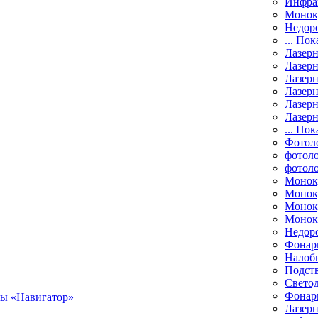
Инфра
Монок
Недор
... Пок
Лазер
Лазерн
Лазерн
Лазер
Лазерн
Лазерн
... Пок
Фотол
фотоло
фотол
Монок
Моноку
Монок
Моноку
Недор
Фонар
Налоб
Подст
Свето
Фонари
Лазерн