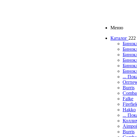
Меню
Каталог
222
Бинок
Бинокл
Бинок
Бинокл
Бинок
Бинок
... Пок
Оптич
Burris
Comba
Falke
Firefie
Hakko
... Пок
Колли
Aimpoi
Burris