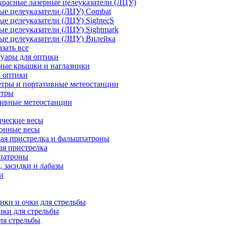
расные лазерные целеуказатели (ЛЦУ)
ые целеуказатели (ЛЦУ) Combat
ые целеуказатели (ЛЦУ) SightecS
ые целеуказатели (ЛЦУ) Sightmark
ые целеуказатели (ЛЦУ) Вилейка
азать все
уары для оптики
ные крышки и наглазники
а оптики
тры и портативные метеостанции
етры
тивные метеостанции
ческие весы
ронные весы
ая пристрелка и фальшпатроны
ая пристрелка
патроны
 засидки и лабазы
и
ки и очки для стрельбы
ки для стрельбы
ля стрельбы