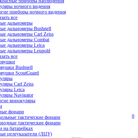
красные приборы наблюдения
уляры ночного видения
огие приборы ночного видения
азать все
ные дальномеры
ые дальномеры Bushnell
ые дальномеры Carl Zeiss
ные дальномеры Combat
ые дальномеры Leica
ые дальномеры Leupold
азать все
овушки
вушки Bushnell
овушки ScoutGuard
уляры
ляры Carl Zeiss
уляры Leica
ляры Navigator
огие монокуляры
и
ные фонари
0
вольные тактические фонари
диодные тактические фонари
 на батарейках
ые целеуказатели (ЛЦУ)