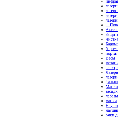
инфрак
лазерн
лазерн
лазерн
лазерн
... Пок
Аксесс
Защит
Чистк
Бароме
баром
порта
Весы
механи
элект
Лазерн
лазерн
фальш
Манки,
засидк
лабазы
манки
Наушни
наушни
очки д