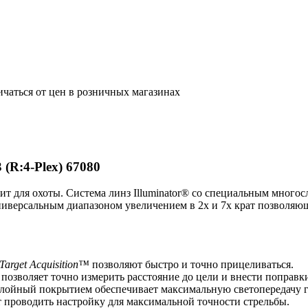
ичаться от цен в розничных магазинах
 (R:4-Plex) 67080
ит для охоты. Система линз Illuminator® со специальным мног
универсальным диапазоном увеличением в 2х и 7х крат позволяю
Target Acquisition™
позволяют быстро и точно прицеливаться.
) позволяет точно измерить расстояние до цели и внести поправк
слойный покрытием обеспечивает максимальную светопередачу г
т проводить настройку для максимальной точности стрельбы.