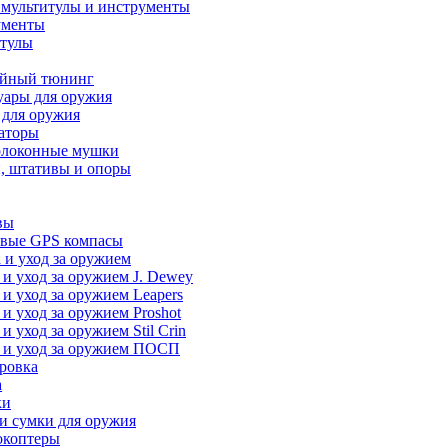
 мультитулы и инструменты
ументы
итулы
йный тюнинг
уары для оружия
 для оружия
аторы
олоконные мушки
, штативы и опоры
вы
вые GPS компасы
 и уход за оружием
 и уход за оружием J. Dewey
 и уход за оружием Leapers
 и уход за оружием Proshot
 и уход за оружием Stil Crin
 и уход за оружием ПОСП
ровка
а
ки
и сумки для оружия
окоптеры