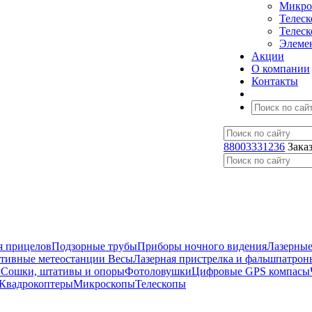
Микро
Телес
Телес
Элеме
Акции
О компании
Контакты
88003331236
Зака
я прицелов
Подзорные трубы
Приборы ночного видения
Лазерные
ативные метеостанции
Весы
Лазерная пристрелка и фальшпатрон
г
Сошки, штативы и опоры
Фотоловушки
Цифровые GPS компасы
Квадрокоптеры
Микроскопы
Телескопы