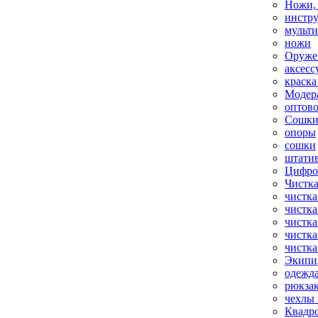
Ножи,
инстр
мульт
ножи
Оруже
аксесс
краска
Модер
оптов
Сошки
опоры
сошки
штати
Цифро
Чистка
чистка
чистка
чистка
чистка
чистка
Экипи
одежд
рюкза
чехлы 
Квадр