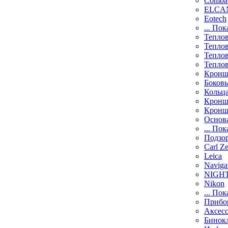
Comba
ELCAN
Eotech
... Пок
Тепло
Тепло
Тепло
Тепло
Кронш
Боков
Кольц
Кронш
Кронш
Основ
... Пок
Подзо
Carl Ze
Leica
Naviga
NIGH
Nikon
... Пок
Прибо
Аксесс
Бинок