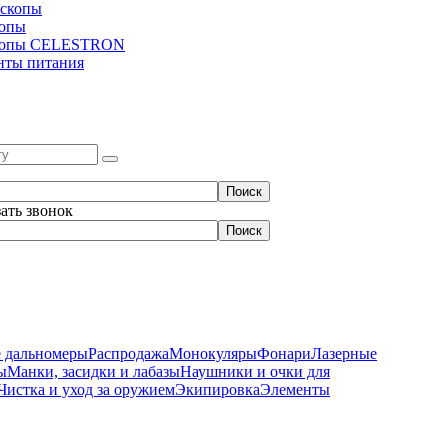
скопы
копы
копы CELESTRON
нты питания
зать звонок
 дальномеры
Распродажа
Монокуляры
Фонари
Лазерные
ы
Манки, засидки и лабазы
Наушники и очки для
Чистка и уход за оружием
Экипировка
Элементы