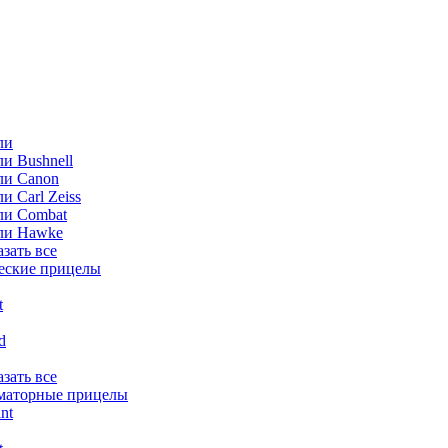
ли
и Bushnell
ли Canon
и Carl Zeiss
ли Combat
ли Hawke
азать все
еские прицелы
t
ld
азать все
маторные прицелы
nt