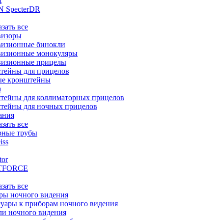
t
 SpecterDR
азать все
визоры
визионные бинокли
визионные монокуляры
визионные прицелы
тейны для прицелов
ые кронштейны
а
тейны для коллиматорных прицелов
тейны для ночных прицелов
ания
азать все
рные трубы
iss
tor
TFORCE
азать все
ры ночного видения
уары к приборам ночного видения
ли ночного видения