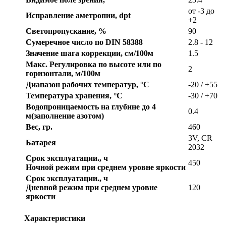
от -3 до
Исправление аметропии, dpt
+2
Светопропускание, %
90
Сумеречное число по DIN 58388
2.8 - 12
Значение шага коррекции, см/100м
1.5
Макс. Регулировка по высоте или по
2
горизонтали, м/100м
Диапазон рабочих температур, °C
-20 / +55
Температура хранения, °C
-30 / +70
Водопроницаемость на глубине до 4
0.4
м(заполнение азотом)
Вес, гр.
460
3V, CR
Батарея
2032
Срок эксплуатации., ч
450
Ночной режим при среднем уровне яркости
Срок эксплуатации., ч
Дневной режим при среднем уровне
120
яркости
Характеристики