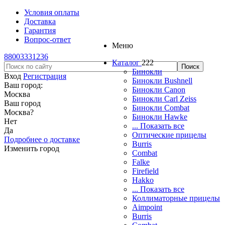
Условия оплаты
Доставка
Гарантия
Вопрос-ответ
Меню
88003331236
Каталог
222
Бинокли
Вход
Регистрация
Бинокли Bushnell
Ваш город:
Бинокли Canon
Москва
Бинокли Carl Zeiss
Ваш город
Бинокли Combat
Москва
?
Бинокли Hawke
Нет
... Показать все
Да
Оптические прицелы
Подробнее о доставке
Burris
Изменить город
Combat
Falke
Firefield
Hakko
... Показать все
Коллиматорные прицелы
Aimpoint
Burris