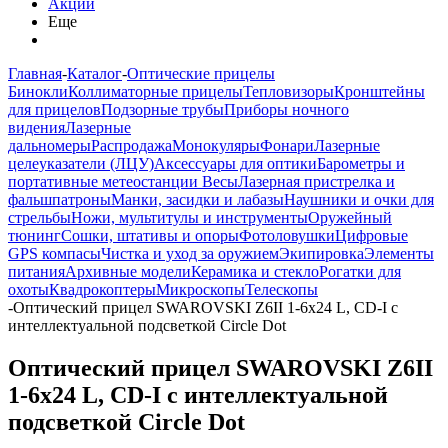
Акции
Еще
Главная
-
Каталог
-
Оптические прицелы
Бинокли
Коллиматорные прицелы
Тепловизоры
Кронштейны
для прицелов
Подзорные трубы
Приборы ночного
видения
Лазерные
дальномеры
Распродажа
Монокуляры
Фонари
Лазерные
целеуказатели (ЛЦУ)
Аксессуары для оптики
Барометры и
портативные метеостанции
Весы
Лазерная пристрелка и
фальшпатроны
Манки, засидки и лабазы
Наушники и очки для
стрельбы
Ножи, мультитулы и инструменты
Оружейный
тюнинг
Сошки, штативы и опоры
Фотоловушки
Цифровые
GPS компасы
Чистка и уход за оружием
Экипировка
Элементы
питания
Архивные модели
Керамика и стекло
Рогатки для
охоты
Квадрокоптеры
Микроскопы
Телескопы
-
Оптический прицел SWAROVSKI Z6II 1-6x24 L, CD-I с
интеллектуальной подсветкой Circle Dot
Оптический прицел SWAROVSKI Z6II
1-6x24 L, CD-I с интеллектуальной
подсветкой Circle Dot