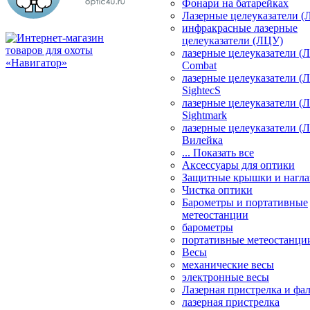
Фонари на батарейках
Лазерные целеуказатели 
инфракрасные лазерные
целеуказатели (ЛЦУ)
лазерные целеуказатели (
Combat
лазерные целеуказатели (
SightecS
лазерные целеуказатели (
Sightmark
лазерные целеуказатели (
Вилейка
... Показать все
Аксессуары для оптики
Защитные крышки и нагла
Чистка оптики
Барометры и портативные
метеостанции
барометры
портативные метеостанци
Весы
механические весы
электронные весы
Лазерная пристрелка и ф
лазерная пристрелка