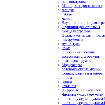
фальшпатроны
Манки, засидки и лабазы
засидки
лабазы
манки
Наушники и очки для стр
наушники для стрельбы
очки для стрельбы
Ножи, мультитулы и инст
инструменты
мультитулы
ножи
Оружейный тюнинг
аксессуары для оружия
краска для оружия
Модераторы
оптоволоконные мушки
Сошки, штативы и опоры
опоры
сошки
штативы
Цифровые GPS компасы
Чистка и уход за оружием
чистка и уход за оружием 
чистка и уход за оружием 