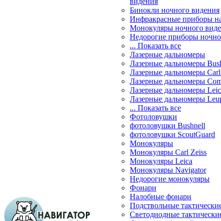
видения
Бинокли ночного видения
Инфракрасные приборы н
Монокуляры ночного вид
Недорогие приборы ночно
... Показать все
Лазерные дальномеры
Лазерные дальномеры Bush
Лазерные дальномеры Carl 
Лазерные дальномеры Com
Лазерные дальномеры Leic
Лазерные дальномеры Leu
... Показать все
Фотоловушки
фотоловушки Bushnell
фотоловушки ScoutGuard
Монокуляры
Монокуляры Carl Zeiss
Монокуляры Leica
Монокуляры Navigator
Недорогие монокуляры
Фонари
Налобные фонари
Подствольные тактически
Светодиодные тактически