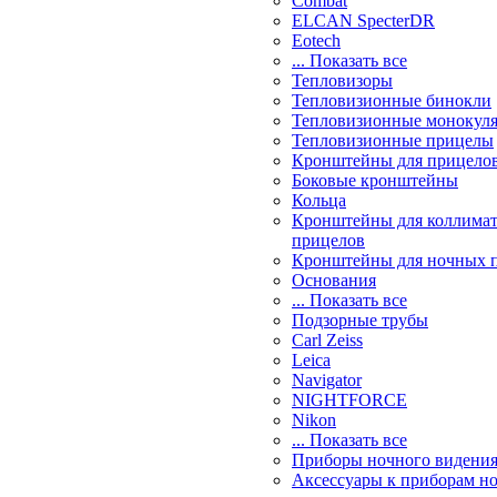
Combat
ELCAN SpecterDR
Eotech
... Показать все
Тепловизоры
Тепловизионные бинокли
Тепловизионные монокул
Тепловизионные прицелы
Кронштейны для прицело
Боковые кронштейны
Кольца
Кронштейны для коллима
прицелов
Кронштейны для ночных 
Основания
... Показать все
Подзорные трубы
Carl Zeiss
Leica
Navigator
NIGHTFORCE
Nikon
... Показать все
Приборы ночного видени
Аксессуары к приборам н